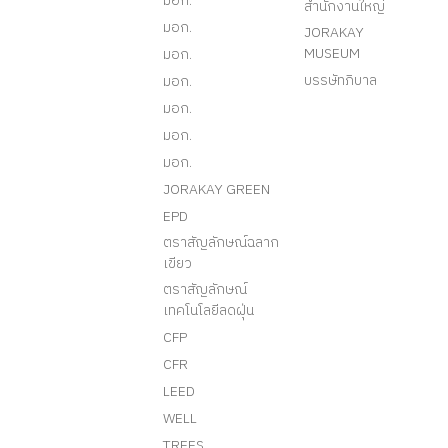
มอก.
สำนักงานใหญ่
มอก.
JORAKAY
MUSEUM
มอก.
บรรษัทภิบาล
มอก.
มอก.
มอก.
มอก.
JORAKAY GREEN
EPD
ตราสัญลักษณ์ฉลาก
เขียว
ตราสัญลักษณ์
เทคโนโลยีลดฝุ่น
CFP
CFR
LEED
WELL
TREES