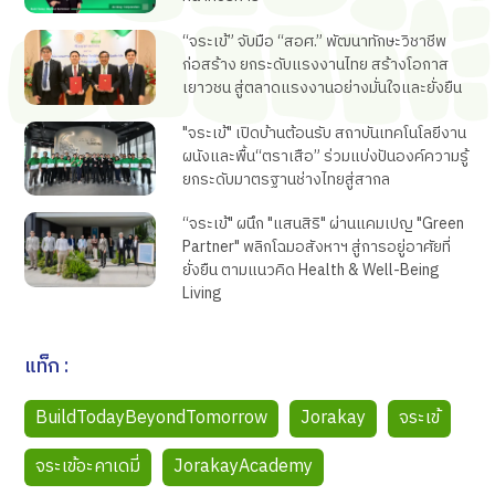
“จระเข้” จับมือ “สอศ.” พัฒนาทักษะวิชาชีพ
ก่อสร้าง ยกระดับแรงงานไทย สร้างโอกาส
เยาวชน สู่ตลาดแรงงานอย่างมั่นใจและยั่งยืน
"จระเข้" เปิดบ้านต้อนรับ สถาบันเทคโนโลยีงาน
ผนังและพื้น“ตราเสือ” ร่วมแบ่งปันองค์ความรู้
ยกระดับมาตรฐานช่างไทยสู่สากล
“จระเข้" ผนึก "แสนสิริ" ผ่านแคมเปญ "Green
Partner" พลิกโฉมอสังหาฯ สู่การอยู่อาศัยที่
ยั่งยืน ตามแนวคิด Health & Well-Being
Living
แท็ก :
BuildTodayBeyondTomorrow
Jorakay
จระเข้
จระเข้อะคาเดมี่
JorakayAcademy