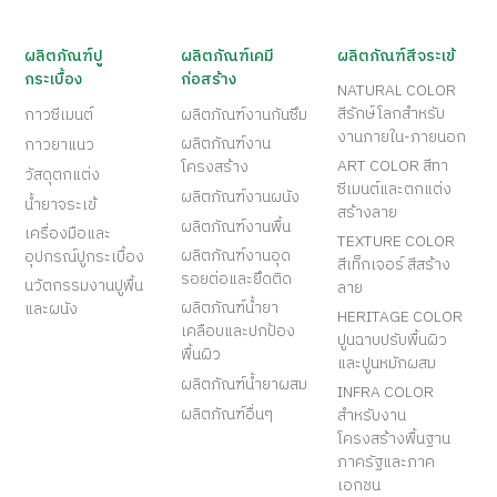
ผลิตภัณฑ์ปู
ผลิตภัณฑ์เคมี
ผลิตภัณฑ์สีจระเข้
กระเบื้อง
ก่อสร้าง
NATURAL COLOR
สีรักษ์โลกสำหรับ
กาวซีเมนต์
ผลิตภัณฑ์งานกันซึม
งานภายใน-ภายนอก
ผลิตภัณฑ์งาน
กาวยาแนว
ART COLOR สีทา
โครงสร้าง
วัสดุตกแต่ง
ซีเมนต์และตกแต่ง
ผลิตภัณฑ์งานผนัง
น้ำยาจระเข้
สร้างลาย
ผลิตภัณฑ์งานพื้น
เครื่องมือและ
TEXTURE COLOR
ผลิตภัณฑ์งานอุด
อุปกรณ์ปูกระเบื้อง
สีเท็กเจอร์ สีสร้าง
รอยต่อและยึดติด
นวัตกรรมงานปูพื้น
ลาย
ผลิตภัณฑ์น้ำยา
และผนัง
HERITAGE COLOR
เคลือบและปกป้อง
ปูนฉาบปรับพื้นผิว
พื้นผิว
และปูนหมักผสม
ผลิตภัณฑ์น้ำยาผสม
INFRA COLOR
ผลิตภัณฑ์อื่นๆ
สำหรับงาน
โครงสร้างพื้นฐาน
ภาครัฐและภาค
เอกชน