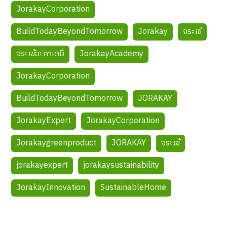
JorakayCorporation
BuildTodayBeyondTomorrow
Jorakay
จระเข้
จระเข้อะคาเดมี่
JorakayAcademy
JorakayCorporation
BuildTodayBeyondTomorrow
JORAKAY
JorakayExpert
JorakayCorporation
Jorakaygreenproduct
JORAKAY
จระเข้
jorakayexpert
jorakaysustainability
JorakayInnovation
SustainableHome