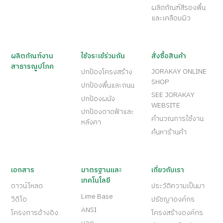
ผลิตภัณฑ์สีรองพื้น
และเคลือบผิว
ผลิตภัณฑ์งาน
ใช้จระเข้ร่วมกัน
สั่งซื้อสินค้า
สาธารณูปโภค
JORAKAY ONLINE
ปกป้องโครงสร้าง
SHOP
ปกป้องพื้นและถนน
SEE JORAKAY
ปกป้องผนัง
WEBSITE
ปกป้องดาดฟ้าและ
คำนวณการใช้งาน
หลังคา
ค้นหาร้านค้า
เอกสาร
มาตรฐานและ
เกี่ยวกับเรา
เทคโนโลยี
ดาวน์โหลด
ประวัติความเป็นมา
Lime Base
วีดีโอ
ปรัชญาองค์กร
ANSI
โครงการอ้างอิง
โครงสร้างองค์กร