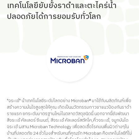
เทคโนโลยียับยั้งราดำและตะไคร่น้ำ
ปลอดภัยได้การยอมรับทั่วโลก
"จระเข้" นำเทคโนโลยีระดับโลกอย่าง Microban® มาใช้กับผลิตภัณฑ์เพื่อ
สร้างความมั่นใจสูงสุดให้คุณ เกิดเป็นนวัตกรรมกาวยาแนวป้องกันราดำ
รายแรก ยกระดับมาตรฐานใหม่ในตลาดวัสดุชนิดนี้ นอกจากนี้ยังพัฒนา
สีจระเข้ คัลเลอร์ ซีเมนต์, สีจระเข้ คัลเลอร์สตัคโค,คิ้วจระเข้, จมูกบันได
จระเข้ ผสาน Microban Technology เพื่อลดเชื้อโรคบนพื้นผิวต่างๆใน
บ้านที่ปลอดภัย 24 ชั่วโมงสำหรับคนที่คุณรัก Microban คือเทคโนโลยีที่ไม่