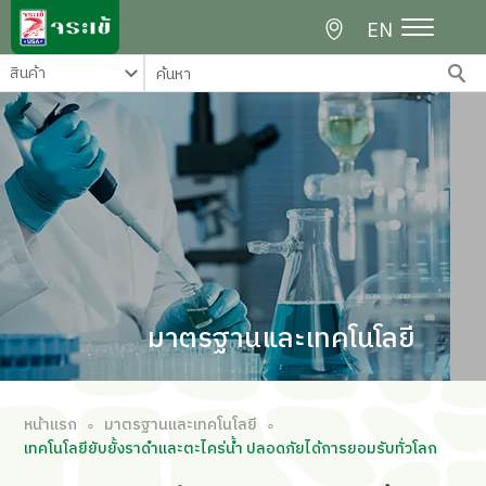
EN
มาตรฐานและเทคโนโลยี
หน้าแรก
มาตรฐานและเทคโนโลยี
∘
∘
เทคโนโลยียับยั้งราดำและตะไคร่น้ำ ปลอดภัยได้การยอมรับทั่วโลก