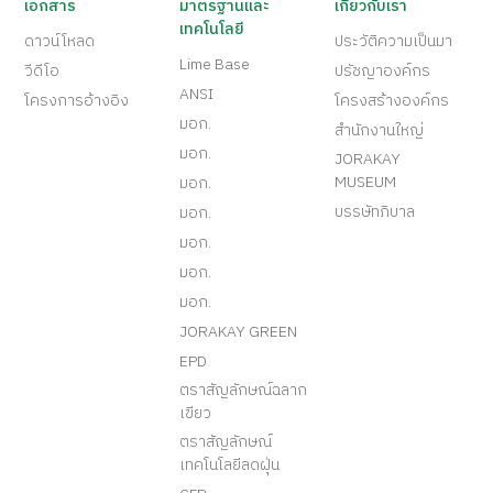
เอกสาร
มาตรฐานและ
เกี่ยวกับเรา
เทคโนโลยี
ดาวน์โหลด
ประวัติความเป็นมา
Lime Base
วีดีโอ
ปรัชญาองค์กร
ANSI
โครงการอ้างอิง
โครงสร้างองค์กร
มอก.
สำนักงานใหญ่
มอก.
JORAKAY
MUSEUM
มอก.
บรรษัทภิบาล
มอก.
มอก.
มอก.
มอก.
JORAKAY GREEN
EPD
ตราสัญลักษณ์ฉลาก
เขียว
ตราสัญลักษณ์
เทคโนโลยีลดฝุ่น