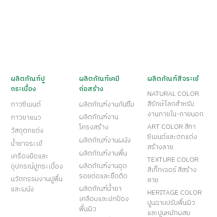
ผลิตภัณฑ์ปู
ผลิตภัณฑ์เคมี
ผลิตภัณฑ์สีจระเข้
กระเบื้อง
ก่อสร้าง
NATURAL COLOR
สีรักษ์โลกสำหรับ
กาวซีเมนต์
ผลิตภัณฑ์งานกันซึม
งานภายใน-ภายนอก
ผลิตภัณฑ์งาน
กาวยาแนว
ART COLOR สีทา
โครงสร้าง
วัสดุตกแต่ง
ซีเมนต์และตกแต่ง
ผลิตภัณฑ์งานผนัง
น้ำยาจระเข้
สร้างลาย
ผลิตภัณฑ์งานพื้น
เครื่องมือและ
TEXTURE COLOR
ผลิตภัณฑ์งานอุด
อุปกรณ์ปูกระเบื้อง
สีเท็กเจอร์ สีสร้าง
รอยต่อและยึดติด
นวัตกรรมงานปูพื้น
ลาย
ผลิตภัณฑ์น้ำยา
และผนัง
HERITAGE COLOR
เคลือบและปกป้อง
ปูนฉาบปรับพื้นผิว
พื้นผิว
และปูนหมักผสม