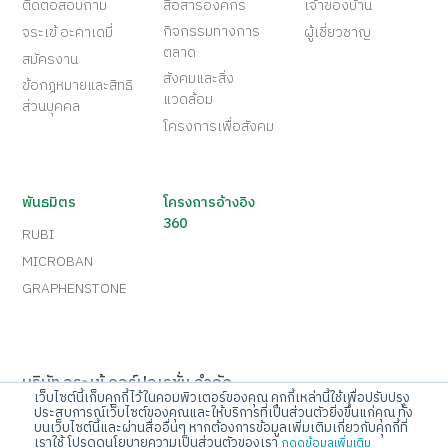
ติดต่อสอบถาม
สื่อสารองค์กร
เจ้าของบ้าน
กิจกรรมทางการ
จระเข้ อะคาเดมี่
ผู้เชี่ยวชาญ
ตลาด
สมัครงาน
สังคมและสิ่ง
ข้อกฎหมายและสิทธิ
แวดล้อม
ส่วนบุคคล
โครงการเพื่อสังคม
พันธมิตร
โครงการอ้างอิง
360
RUBI
MICROBAN
GRAPHENSTONE
บริษัท จระเข้ คอร์ปอเรชั่น จำกัด
เว็บไซต์นี้เก็บคุกกี้ไว้ในคอมพิวเตอร์ของคุณ คุกกี้เหล่านี้ใช้เพื่อปรับปรุง
เลขที่ 10 ถนนกรุงเทพกรีฑา แขวงทับช้าง เขตสะพานสูง
ประสบการณ์เว็บไซต์ของคุณและให้บริการที่เป็นส่วนตัวยิ่งขึ้นแก่คุณ ทั้ง
บนเว็บไซต์นี้และผ่านสื่ออื่นๆ หากต้องการข้อมูลเพิ่มเติมเกี่ยวกับคุกกี้ที่
กรุงเทพมหานคร 10250
เราใช้ โปรดดูนโยบายความเป็นส่วนตัวของเรา
กดดูข้อมูลเพิ่มเติม