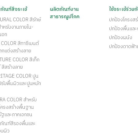
ภัณฑ์สีจระเข้
ผลิตภัณฑ์งาน
ใช้จระเข้ร่วมก
สาธารณูปโภค
URAL COLOR สีรักษ์
ปกป้องโครงสร
สำหรับงานภายใน-
ปกป้องพื้นแล
นอก
ปกป้องผนัง
COLOR สีทาซีเมนต์
ปกป้องดาดฟ้า
ตกแต่งสร้างลาย
TURE COLOR สีเท็ก
์ สีสร้างลาย
ITAGE COLOR ปูน
รับพื้นผิวและปูนหมัก
RA COLOR สำหรับ
ครงสร้างพื้นฐาน
รัฐและภาคเอกชน
ภัณฑ์สีรองพื้นและ
อบผิว