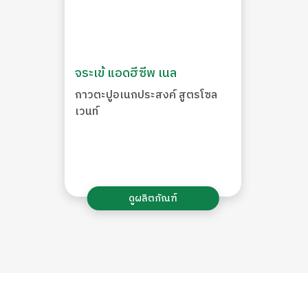
จระเข้ แอดฮีซีพ เนล
กาวตะปูอเนกประสงค์ สูตรโซล
เวนท์
ดูผลิตภัณฑ์