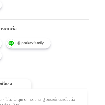
งทางติดต่อ
@jorakayfamily
วน์โหลด
กใช้ติดวัสดุแทนการตอกตะปู มีแรงยึดติดเบื้องต้น