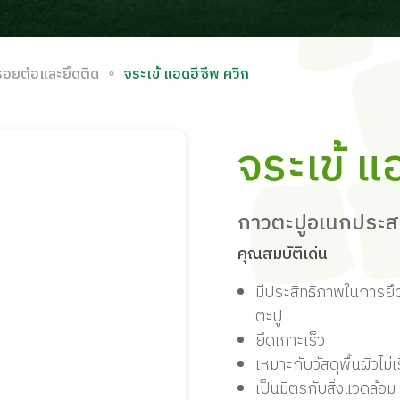
∘
รอยต่อและยึดติด
จระเข้ แอดฮีซีพ ควิก
จระเข้ แ
กาวตะปูอเนกประสง
คุณสมบัติเด่น
มีประสิทธิภาพในการยึ
ตะปู
ยึดเกาะเร็ว
เหมาะกับวัสดุพื้นผิวไม่
เป็นมิตรกับสิ่งแวดล้อม