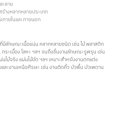
ำละลาย
ุก่อสร้างหลากหลายประเภท
้ทั้งภายในและภายนอก
ที่มีลักษณะเนื้อแน่น หลากหลายชนิด เช่น ไม้ พลาสติก
 กระเบื้อง โลหะ ฯลฯ จนถึงชิ้นงานลักษณะรูพรุน เช่น
่นไม้จริง แผ่นไม้อัด ฯลฯ เหมาะสำหรับงานตกแต่ง
ละงานเหนือศีรษะ เช่น งานติดคิ้ว บัวพื้น บัวเพดาน