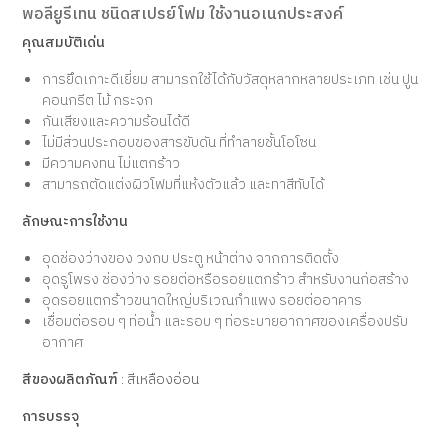
พอลียูรีเทน ชนิดสเปรย์โฟม ใช้งานอเนกประสงค์
คุณสมบัติเด่น
การยึดเกาะดีเยี่ยม สามารถใช้ได้กับวัสดุหลากหลายประเภท เช่น ปูน
คอนกรีต ไม้ กระจก
กันเสียงและความร้อนได้ดี
ไม่มีส่วนประกอบของสารขับดัน ที่ทำลายชั้นโอโซน
มีความคงทน ไม่แตกร้าว
สามารถตัดแต่งผิวโฟมที่แห้งตัวแล้ว และทาสีทับได้
ลักษณะการใช้งาน
อุดช่องว่างของ วงกบ ประตู หน้าต่าง จากการติดตั้ง
อุดรูโพรง ช่องว่าง รอยต่อหรือรอยแตกร้าว สำหรับงานก่อสร้าง
อุดรอยแตกร้าวขนาดใหญ่บริเวณกำแพง รอยต่ออาคาร
เชื่อมต่อรอบ ๆ ท่อน้ำ และรอบ ๆ ท่อระบายอากาศของเครื่องปรับ
อากาศ
สีของผลิตภัณฑ์
: สีเหลืองอ่อน
การบรรจุ