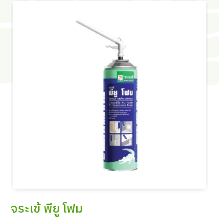
จระเข้ พียู โฟม