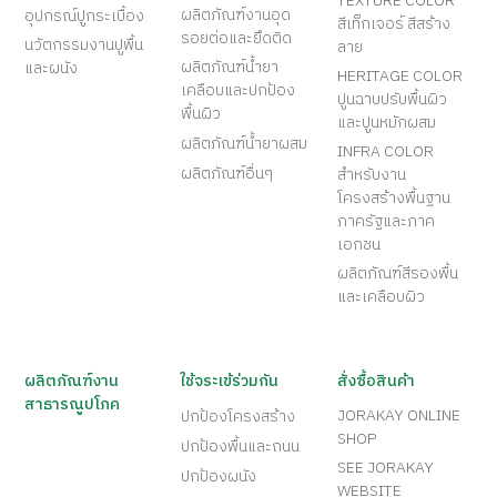
TEXTURE COLOR
ผลิตภัณฑ์งานอุด
อุปกรณ์ปูกระเบื้อง
สีเท็กเจอร์ สีสร้าง
รอยต่อและยึดติด
นวัตกรรมงานปูพื้น
ลาย
ผลิตภัณฑ์น้ำยา
และผนัง
HERITAGE COLOR
เคลือบและปกป้อง
ปูนฉาบปรับพื้นผิว
พื้นผิว
และปูนหมักผสม
ผลิตภัณฑ์น้ำยาผสม
INFRA COLOR
ผลิตภัณฑ์อื่นๆ
สำหรับงาน
โครงสร้างพื้นฐาน
ภาครัฐและภาค
เอกชน
ผลิตภัณฑ์สีรองพื้น
และเคลือบผิว
ผลิตภัณฑ์งาน
ใช้จระเข้ร่วมกัน
สั่งซื้อสินค้า
สาธารณูปโภค
JORAKAY ONLINE
ปกป้องโครงสร้าง
SHOP
ปกป้องพื้นและถนน
SEE JORAKAY
ปกป้องผนัง
WEBSITE