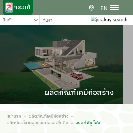
EN
ผลิตภัณฑ์เคมีก่อสร้าง
หน้าแรก
ผลิตภัณฑ์เคมีก่อสร้าง
∘
∘
ผลิตภัณฑ์งานอุดรอยต่อและยึดติด
จระเข้ พียู โฟม
∘