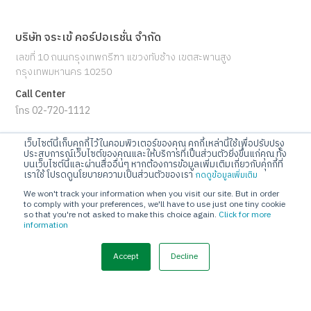
บริษัท จระเข้ คอร์ปอเรชั่น จำกัด
เลขที่ 10 ถนนกรุงเทพกรีฑา แขวงทับช้าง เขตสะพานสูง
กรุงเทพมหานคร 10250
Call Center
โทร 02-720-1112
E-mail
เว็บไซต์นี้เก็บคุกกี้ไว้ในคอมพิวเตอร์ของคุณ คุกกี้เหล่านี้ใช้เพื่อปรับปรุง
ประสบการณ์เว็บไซต์ของคุณและให้บริการที่เป็นส่วนตัวยิ่งขึ้นแก่คุณ ทั้ง
info@jorakay.co.th
บนเว็บไซต์นี้และผ่านสื่ออื่นๆ หากต้องการข้อมูลเพิ่มเติมเกี่ยวกับคุกกี้ที่
เราใช้ โปรดดูนโยบายความเป็นส่วนตัวของเรา
กดดูข้อมูลเพิ่มเติม
Social
We won't track your information when you visit our site. But in order
to comply with your preferences, we'll have to use just one tiny cookie
so that you're not asked to make this choice again.
Click for more
information
Accept
Decline
© Copyrights 2023 Jorakay Corporation Company Limited.
All
Rights Reserved. webdesign by 1001 click.