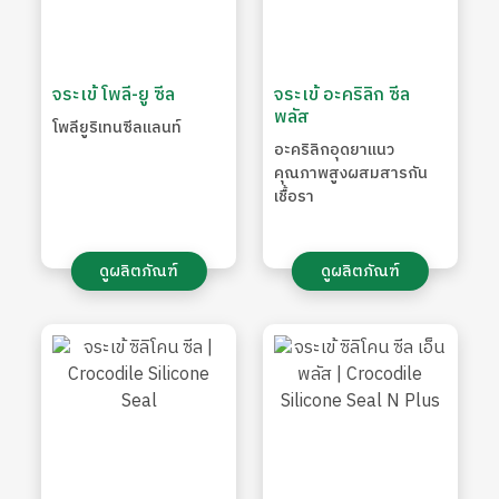
จระเข้ โพลี-ยู ซีล
จระเข้ อะคริลิก ซีล
พลัส
โพลียูริเทนซีลแลนท์
อะคริลิกอุดยาแนว
คุณภาพสูงผสมสารกัน
เชื้อรา
ดูผลิตภัณฑ์
ดูผลิตภัณฑ์