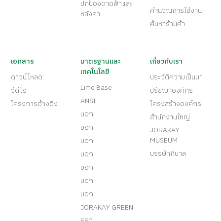
ปกป้องดาดฟ้าและ
คำนวณการใช้งาน
หลังคา
ค้นหาร้านค้า
เอกสาร
มาตรฐานและ
เกี่ยวกับเรา
เทคโนโลยี
ดาวน์โหลด
ประวัติความเป็นมา
Lime Base
วีดีโอ
ปรัชญาองค์กร
ANSI
โครงการอ้างอิง
โครงสร้างองค์กร
มอก.
สำนักงานใหญ่
มอก.
JORAKAY
MUSEUM
มอก.
บรรษัทภิบาล
มอก.
มอก.
มอก.
มอก.
JORAKAY GREEN
EPD