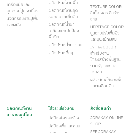
ผลิตภัณฑ์งานพื้น
เครื่องมือและ
TEXTURE COLOR
ผลิตภัณฑ์งานอุด
อุปกรณ์ปูกระเบื้อง
สีเท็กเจอร์ สีสร้าง
รอยต่อและยึดติด
นวัตกรรมงานปูพื้น
ลาย
ผลิตภัณฑ์น้ำยา
และผนัง
HERITAGE COLOR
เคลือบและปกป้อง
ปูนฉาบปรับพื้นผิว
พื้นผิว
และปูนหมักผสม
ผลิตภัณฑ์น้ำยาผสม
INFRA COLOR
ผลิตภัณฑ์อื่นๆ
สำหรับงาน
โครงสร้างพื้นฐาน
ภาครัฐและภาค
เอกชน
ผลิตภัณฑ์สีรองพื้น
และเคลือบผิว
ผลิตภัณฑ์งาน
ใช้จระเข้ร่วมกัน
สั่งซื้อสินค้า
สาธารณูปโภค
JORAKAY ONLINE
ปกป้องโครงสร้าง
SHOP
ปกป้องพื้นและถนน
SEE JORAKAY