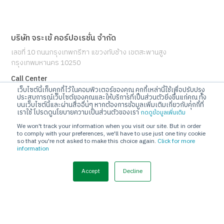
บริษัท จระเข้ คอร์ปอเรชั่น จำกัด
เลขที่ 10 ถนนกรุงเทพกรีฑา แขวงทับช้าง เขตสะพานสูง
กรุงเทพมหานคร 10250
Call Center
เว็บไซต์นี้เก็บคุกกี้ไว้ในคอมพิวเตอร์ของคุณ คุกกี้เหล่านี้ใช้เพื่อปรับปรุง
โทร 02-720-1112
ประสบการณ์เว็บไซต์ของคุณและให้บริการที่เป็นส่วนตัวยิ่งขึ้นแก่คุณ ทั้ง
บนเว็บไซต์นี้และผ่านสื่ออื่นๆ หากต้องการข้อมูลเพิ่มเติมเกี่ยวกับคุกกี้ที่
E-mail
เราใช้ โปรดดูนโยบายความเป็นส่วนตัวของเรา
กดดูข้อมูลเพิ่มเติม
info@jorakay.co.th
We won't track your information when you visit our site. But in order
to comply with your preferences, we'll have to use just one tiny cookie
so that you're not asked to make this choice again.
Click for more
Social
information
Accept
Decline
© Copyrights 2023 Jorakay Corporation Company Limited.
All
Rights Reserved. webdesign by 1001 click.