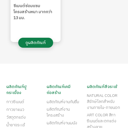
ซีเมนต์ซ่อมแซม
โครงสร้างหนา มากกว่า
13 มม.
ดูผลิตภัณฑ์
ผลิตภัณฑ์ปู
ผลิตภัณฑ์เคมี
ผลิตภัณฑ์สีจระเข้
กระเบื้อง
ก่อสร้าง
NATURAL COLOR
สีรักษ์โลกสำหรับ
กาวซีเมนต์
ผลิตภัณฑ์งานกันซึม
งานภายใน-ภายนอก
ผลิตภัณฑ์งาน
กาวยาแนว
ART COLOR สีทา
โครงสร้าง
วัสดุตกแต่ง
ซีเมนต์และตกแต่ง
ผลิตภัณฑ์งานผนัง
น้ำยาจระเข้
สร้างลาย