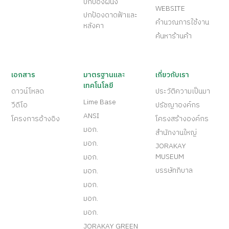
ปกป้องผนัง
WEBSITE
ปกป้องดาดฟ้าและ
คำนวณการใช้งาน
หลังคา
ค้นหาร้านค้า
เอกสาร
มาตรฐานและ
เกี่ยวกับเรา
เทคโนโลยี
ดาวน์โหลด
ประวัติความเป็นมา
Lime Base
วีดีโอ
ปรัชญาองค์กร
ANSI
โครงการอ้างอิง
โครงสร้างองค์กร
มอก.
สำนักงานใหญ่
มอก.
JORAKAY
MUSEUM
มอก.
บรรษัทภิบาล
มอก.
มอก.
มอก.
มอก.
JORAKAY GREEN