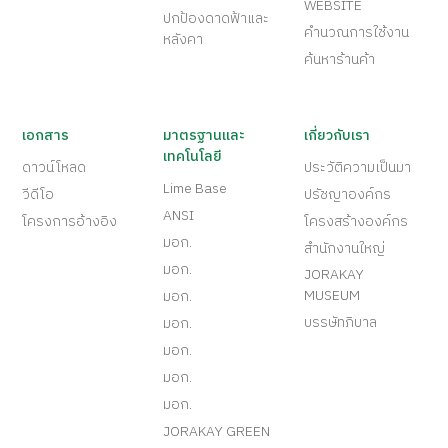
WEBSITE
ปกป้องดาดฟ้าและ
คำนวณการใช้งาน
หลังคา
ค้นหาร้านค้า
เอกสาร
มาตรฐานและ
เกี่ยวกับเรา
เทคโนโลยี
ดาวน์โหลด
ประวัติความเป็นมา
Lime Base
วีดีโอ
ปรัชญาองค์กร
ANSI
โครงการอ้างอิง
โครงสร้างองค์กร
มอก.
สำนักงานใหญ่
มอก.
JORAKAY
MUSEUM
มอก.
บรรษัทภิบาล
มอก.
มอก.
มอก.
มอก.
JORAKAY GREEN