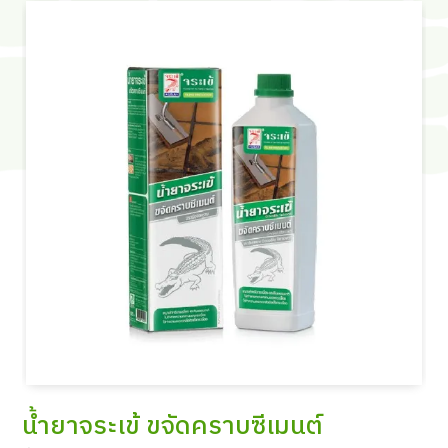
น้ำยาจระเข้ ขจัดคราบซีเมนต์