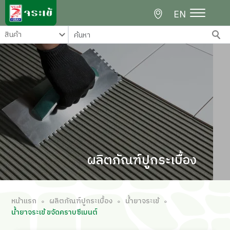
EN
ผลิตภัณฑ์ปูกระเบื้อง
หน้าแรก
ผลิตภัณฑ์ปูกระเบื้อง
น้ำยาจระเข้
∘
∘
∘
น้ำยาจระเข้ ขจัดคราบซีเมนต์