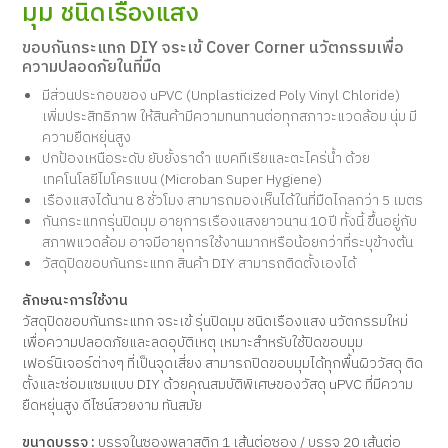
มุม ชนิดเรืองแสง
ขอบกันกระแทก DIY จระเข้ Cover Corner นวัตกรรมเพื่อ
ความปลอดภัยในที่มืด
มีส่วนประกอบของ uPVC (Unplasticized Poly Vinyl Chloride)
เพิ่มประสิทธิภาพ ให้สินค้ามีความทนทานต่อทุกสภาวะแวดล้อม นุ่ม มี
ความยืดหยุ่นสูง
ปกป้องเหนือระดับ ยับยั้งราดำ แบคทีเรียและตะไคร่น้ำ ด้วย
เทคโนโลยีไมโครแบน (Microban Super Hygiene)
เรืองแสงได้นาน 8 ชั่วโมง สามารถมองเห็นได้ในที่มืดไกลกว่า 5 เมตร
กันกระแทกรุ่นปิดมุม อายุการเรืองแสงยาวนาน 10 ปี ทั้งนี้ ขึ้นอยู่กับ
สภาพแวดล้อม อาจมีอายุการใช้งานมากหรือน้อยกว่าที่ระบุข้างต้น
วัสดุปิดขอบกันกระแทก สินค้า DIY สามารถติดตั้งเองได้
ลักษณะการใช้งาน
วัสดุปิดขอบกันกระแทก จระเข้ รุ่นปิดมุม ชนิดเรืองแสง นวัตกรรมใหม่
เพื่อความปลอดภัยและลดอุบัติเหตุ เหมาะสำหรับใช้ปิดขอบมุม
เฟอร์นิเจอร์ต่างๆ ที่เป็นจุดเสี่ยง สามารถปิดขอบมุมได้ทุกพื้นผิววัสดุ ติด
ตั้งและซ่อมแซมแบบ DIY ด้วยคุณสมบัติพิเศษของวัสดุ uPVC ที่มีความ
ยืดหยุ่นสูง ดีไซน์สวยงาม ทันสมัย
ขนาดบรรจุ :
บรรจุในซองพลาสติก 1 เส้นต่อซอง / บรรจุ 20 เส้นต่อ