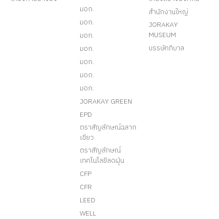
มอก.
สำนักงานใหญ่
มอก.
JORAKAY
MUSEUM
มอก.
บรรษัทภิบาล
มอก.
มอก.
มอก.
มอก.
JORAKAY GREEN
EPD
ตราสัญลักษณ์ฉลาก
เขียว
ตราสัญลักษณ์
เทคโนโลยีลดฝุ่น
CFP
CFR
LEED
WELL