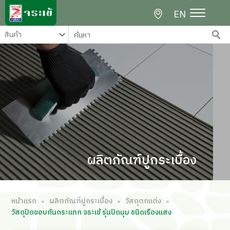
EN
ผลิตภัณฑ์ปูกระเบื้อง
หน้าแรก
ผลิตภัณฑ์ปูกระเบื้อง
วัสดุตกแต่ง
∘
∘
∘
วัสดุปิดขอบกันกระแทก จระเข้ รุ่นปิดมุม ชนิดเรืองแสง