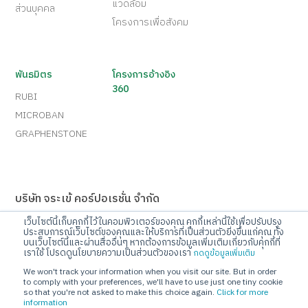
แวดล้อม
ส่วนบุคคล
โครงการเพื่อสังคม
พันธมิตร
โครงการอ้างอิง
360
RUBI
MICROBAN
GRAPHENSTONE
บริษัท จระเข้ คอร์ปอเรชั่น จำกัด
เลขที่ 10 ถนนกรุงเทพกรีฑา แขวงทับช้าง เขตสะพานสูง
เว็บไซต์นี้เก็บคุกกี้ไว้ในคอมพิวเตอร์ของคุณ คุกกี้เหล่านี้ใช้เพื่อปรับปรุง
กรุงเทพมหานคร 10250
ประสบการณ์เว็บไซต์ของคุณและให้บริการที่เป็นส่วนตัวยิ่งขึ้นแก่คุณ ทั้ง
บนเว็บไซต์นี้และผ่านสื่ออื่นๆ หากต้องการข้อมูลเพิ่มเติมเกี่ยวกับคุกกี้ที่
เราใช้ โปรดดูนโยบายความเป็นส่วนตัวของเรา
Call Center
กดดูข้อมูลเพิ่มเติม
โทร 02-720-1112
We won't track your information when you visit our site. But in order
to comply with your preferences, we'll have to use just one tiny cookie
so that you're not asked to make this choice again.
Click for more
E-mail
information