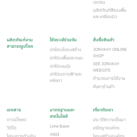
เอกชน
ผลิตภัณฑ์สีรองพื้น
และเคลือบผิว
ผลิตภัณฑ์งาน
ใช้จระเข้ร่วมกัน
สั่งซื้อสินค้า
สาธารณูปโภค
JORAKAY ONLINE
ปกป้องโครงสร้าง
SHOP
ปกป้องพื้นและถนน
SEE JORAKAY
ปกป้องผนัง
WEBSITE
ปกป้องดาดฟ้าและ
คำนวณการใช้งาน
หลังคา
ค้นหาร้านค้า
เอกสาร
มาตรฐานและ
เกี่ยวกับเรา
เทคโนโลยี
ดาวน์โหลด
ประวัติความเป็นมา
Lime Base
วีดีโอ
ปรัชญาองค์กร
ANSI
โครงการอ้างอิง
โครงสร้างองค์กร