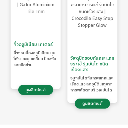
คิ้วอลูมิเนียม เกเตอร์
คิ้วกระเบื้องอลูมิเนียม มุม
วัสดุปิดขอบกันกระแทก
โค้ง และมุมเหลี่ยม ป้องกัน
จระเข้ รุ่นบันได ชนิด
รอยขีดข่วน
เรืองแสง
จมูกบันไดกันกระแทกและ
เรืองแสง ลดอุบัติเหตุจาก
ดูผลิตภัณฑ์
การพลัดตกบริเวณบันได
ดูผลิตภัณฑ์