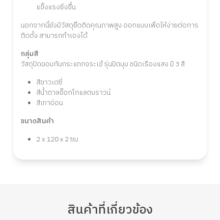
แข็งแรงยิ่งขึ้น
นอกจากนี้ยังมีวัสดุยึดติดคุณภาพสูง ออกแบบเพื่อให้ง่ายต่อการ
ติดตั้ง สามารถทำเองได้
กลุ่มสี
วัสดุปิดขอบกันกระแทกจระเข้ รุ่นปิดมุม ชนิดเรืองแสง มี 3 สี
สีขาวเดซี่
สีน้ำตาลช็อกโกแลตบราวน์
สีเทาอ่อน
ขนาดสินค้า
2 x 120 x 2 ซม.
สินค้า
ที่เกี่ยวข้อง