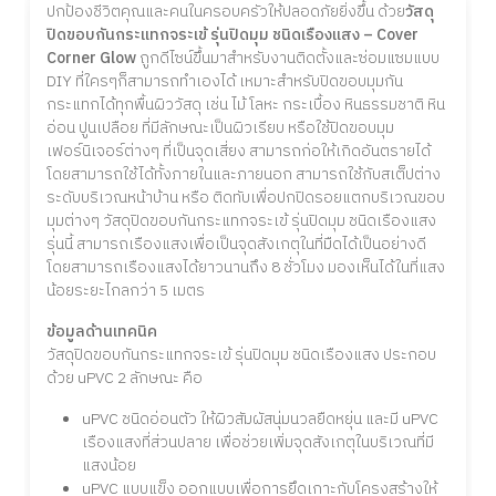
ปกป้องชีวิตคุณและคนในครอบครัวให้ปลอดภัยยิ่งขึ้น ด้วย
วัสดุ
ปิดขอบกันกระแทกจระเข้ รุ่นปิดมุม ชนิดเรืองแสง – Cover
Corner Glow
ถูกดีไซน์ขึ้นมาสำหรับงานติดตั้งและซ่อมแซมแบบ
DIY ที่ใครๆก็สามารถทำเองได้ เหมาะสำหรับปิดขอบมุมกัน
กระแทกได้ทุกพื้นผิววัสดุ เช่น ไม้ โลหะ กระเบื้อง หินธรรมชาติ หิน
อ่อน ปูนเปลือย ที่มีลักษณะเป็นผิวเรียบ หรือใช้ปิดขอบมุม
เฟอร์นิเจอร์ต่างๆ ที่เป็นจุดเสี่ยง สามารถก่อให้เกิดอันตรายได้
โดยสามารถใช้ได้ทั้งภายในและภายนอก สามารถใช้กับสเต็ปต่าง
ระดับบริเวณหน้าบ้าน หรือ ติดทับเพื่อปกปิดรอยแตกบริเวณขอบ
มุมต่างๆ วัสดุปิดขอบกันกระแทกจระเข้ รุ่นปิดมุม ชนิดเรืองแสง
รุ่นนี้ สามารถเรืองแสงเพื่อเป็นจุดสังเกตุในที่มืดได้เป็นอย่างดี
โดยสามารถเรืองแสงได้ยาวนานถึง 8 ชั่วโมง มองเห็นได้ในที่แสง
น้อยระยะไกลกว่า 5 เมตร
ข้อมูลด้านเทคนิค
วัสดุปิดขอบกันกระแทกจระเข้ รุ่นปิดมุม ชนิดเรืองแสง ประกอบ
ด้วย uPVC 2 ลักษณะ คือ
uPVC ชนิดอ่อนตัว ให้ผิวสัมผัสนุ่มนวลยืดหยุ่น และมี uPVC
เรืองแสงที่ส่วนปลาย เพื่อช่วยเพิ่มจุดสังเกตุในบริเวณที่มี
แสงน้อย
uPVC แบบแข็ง ออกแบบเพื่อการยึดเกาะกับโครงสร้างให้