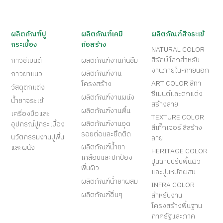
ผลิตภัณฑ์ปู
ผลิตภัณฑ์เคมี
ผลิตภัณฑ์สีจระเข้
กระเบื้อง
ก่อสร้าง
NATURAL COLOR
สีรักษ์โลกสำหรับ
กาวซีเมนต์
ผลิตภัณฑ์งานกันซึม
งานภายใน-ภายนอก
ผลิตภัณฑ์งาน
กาวยาแนว
ART COLOR สีทา
โครงสร้าง
วัสดุตกแต่ง
ซีเมนต์และตกแต่ง
ผลิตภัณฑ์งานผนัง
น้ำยาจระเข้
สร้างลาย
ผลิตภัณฑ์งานพื้น
เครื่องมือและ
TEXTURE COLOR
ผลิตภัณฑ์งานอุด
อุปกรณ์ปูกระเบื้อง
สีเท็กเจอร์ สีสร้าง
รอยต่อและยึดติด
นวัตกรรมงานปูพื้น
ลาย
ผลิตภัณฑ์น้ำยา
และผนัง
HERITAGE COLOR
เคลือบและปกป้อง
ปูนฉาบปรับพื้นผิว
พื้นผิว
และปูนหมักผสม
ผลิตภัณฑ์น้ำยาผสม
INFRA COLOR
ผลิตภัณฑ์อื่นๆ
สำหรับงาน
โครงสร้างพื้นฐาน
ภาครัฐและภาค