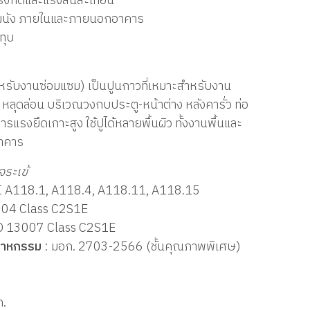
งกดและแรงสั่นสะเทือน
พื้น-ผนัง ภายในและภายนอกอาคาร
งทุบ
ำหรับงานซ่อมแซม) เป็นปูนกาวที่เหมาะสำหรับงาน
หลุดล่อน บริเวณวงกบประตู-หน้าต่าง หลังคารั่ว ท่อ
ารแรงยึดเกาะสูง ใช้ปูได้หลายพื้นผิว ทั้งงานพื้นและ
าคาร
จระเข้
I A118.1, A118.4, A118.11, A118.15
004 Class C2S1E
O 13007 Class C2S1E
สาหกรรม
: มอก. 2703-2566 (ชั้นคุณภาพพิเศษ)
ก.