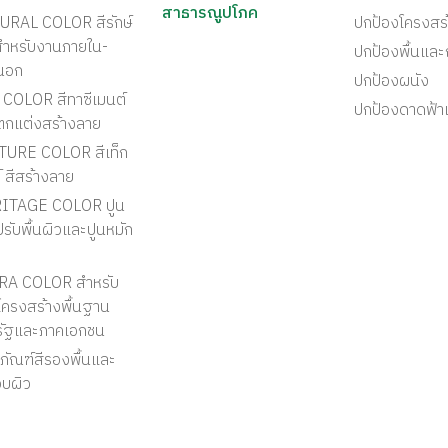
สาธารณูปโภค
URAL COLOR สีรักษ์
ปกป้องโครงสร
สำหรับงานภายใน-
ปกป้องพื้นแล
นอก
ปกป้องผนัง
COLOR สีทาซีเมนต์
ปกป้องดาดฟ้า
ตกแต่งสร้างลาย
TURE COLOR สีเท็ก
์ สีสร้างลาย
ITAGE COLOR ปูน
รับพื้นผิวและปูนหมัก
RA COLOR สำหรับ
ครงสร้างพื้นฐาน
รัฐและภาคเอกชน
ภัณฑ์สีรองพื้นและ
อบผิว