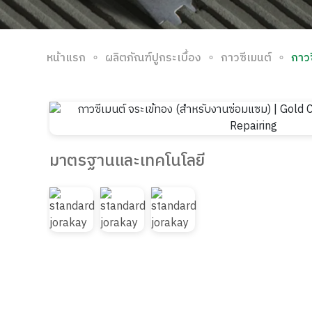
∘
∘
∘
หน้าแรก
ผลิตภัณฑ์ปูกระเบื้อง
กาวซีเมนต์
กาว
มาตรฐานและเทคโนโลยี