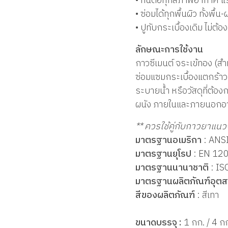
• ทนต่อทุกสภาพอากาศ แร
• ซ่อมได้ทุกพื้นผิว ทั้ง
• ปูทับกระเบื้องเดิม ไม่ต้อ
ลักษณะการใช้งาน
กาวซีเมนต์ จระเข้ทอง (ส
ซ่อมแซมกระเบื้องแตกร้าว 
ระบายน้ำ หรือวัสดุที่ต้องก
ผนัง ภายในและภายนอกอ
** ควรใช้คู่กับกาวยาแนว
มาตรฐานอเมริกา
: ANS
มาตรฐานยุโรป
: EN 12
มาตรฐานนานาชาติ
: IS
มาตรฐานผลิตภัณฑ์อุต
สีของผลิตภัณฑ์
: สีเทา
ขนาดบรรจุ :
1 กก. / 4 ก