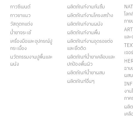
กาวซีเมนต์
ผลิตภัณฑ์งานกันซึม
NAT
โลก
กาวยาแนว
ผลิตภัณฑ์งานโครงสร้าง
ภาย
วัสดุตกแต่ง
ผลิตภัณฑ์งานผนัง
ART 
น้ำยาจระเข้
ผลิตภัณฑ์งานพื้น
และ
เครื่องมือและอุปกรณ์ปู
ผลิตภัณฑ์งานอุดรอยต่อ
TEX
กระเบื้อง
และยึดติด
เจอร
นวัตกรรมงานปูพื้นและ
ผลิตภัณฑ์น้ำยาเคลือบและ
HER
ผนัง
ปกป้องพื้นผิว
ฉาบป
ผลิตภัณฑ์น้ำยาผสม
ผสม
ผลิตภัณฑ์อื่นๆ
INF
งานโ
ภาค
ผลิต
เคลื