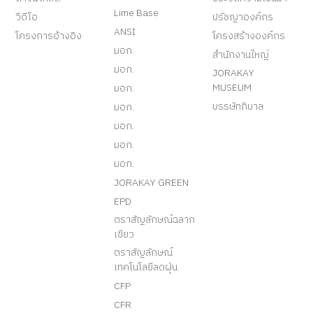
Lime Base
วีดีโอ
ปรัชญาองค์กร
ANSI
โครงการอ้างอิง
โครงสร้างองค์กร
มอก.
สำนักงานใหญ่
มอก.
JORAKAY
MUSEUM
มอก.
บรรษัทภิบาล
มอก.
มอก.
มอก.
มอก.
JORAKAY GREEN
EPD
ตราสัญลักษณ์ฉลาก
เขียว
ตราสัญลักษณ์
เทคโนโลยีลดฝุ่น
CFP
CFR