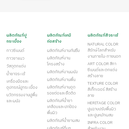
ผลิตภัณฑ์ปู
ผลิตภัณฑ์เคมี
ผลิตภัณฑ์สีจระเข้
กระเบื้อง
ก่อสร้าง
NATURAL COLOR
สีรักษ์โลกสำหรับ
กาวซีเมนต์
ผลิตภัณฑ์งานกันซึม
งานภายใน-ภายนอก
ผลิตภัณฑ์งาน
กาวยาแนว
ART COLOR สีทา
โครงสร้าง
วัสดุตกแต่ง
ซีเมนต์และตกแต่ง
ผลิตภัณฑ์งานผนัง
น้ำยาจระเข้
สร้างลาย
ผลิตภัณฑ์งานพื้น
เครื่องมือและ
TEXTURE COLOR
ผลิตภัณฑ์งานอุด
อุปกรณ์ปูกระเบื้อง
สีเท็กเจอร์ สีสร้าง
รอยต่อและยึดติด
นวัตกรรมงานปูพื้น
ลาย
ผลิตภัณฑ์น้ำยา
และผนัง
HERITAGE COLOR
เคลือบและปกป้อง
ปูนฉาบปรับพื้นผิว
พื้นผิว
และปูนหมักผสม
ผลิตภัณฑ์น้ำยาผสม
INFRA COLOR
ผลิตภัณฑ์อื่นๆ
สำหรับงาน