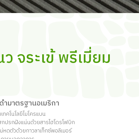
 จระเข้ พรีเมี่ยม
น
าดำมาตรฐานอเมริกา
วยเทคโนโลยีไมโครแบน
ปรกฝังแน่นด้วยสารไฮโดรโฟบิก
 ไม่หดตัวด้วยกาวลาเท็กซ์พอลิเมอร์