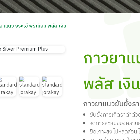
าแนว จระเข้ พรีเมี่ยม พลัส เงิน
กาวยาแนว
พลัส เงิ
กาวยาแนวยับยั้งร
ยับยั้งการเกิดราดำด้
ลดการสะสมของคราบสก
ยึดเกาะสูง ไม่หลุดล่อน