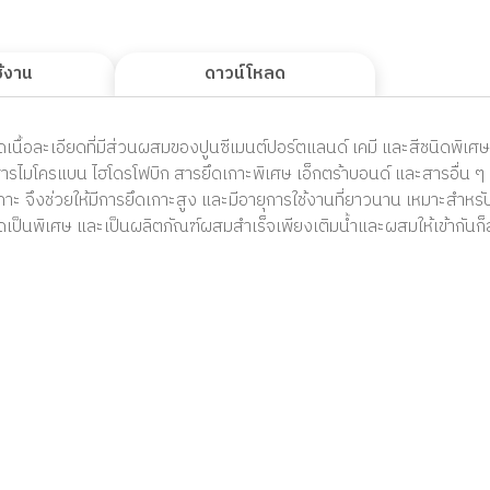
ช้งาน
ดาวน์โหลด
นื้อละเอียดที่มีส่วนผสมของปูนซีเมนต์ปอร์ตแลนด์ เคมี และสีชนิดพิเศษ จึง
 สารไมโครแบน ไฮโดรโฟบิก สารยึดเกาะพิเศษ เอ็กตร้าบอนด์ และสารอื่น ๆ ซ
กาะ จึงช่วยให้มีการยึดเกาะสูง และมีอายุการใช้งานที่ยาวนาน เหมาะสำหรั
เป็นพิเศษ และเป็นผลิตภัณฑ์ผสมสำเร็จเพียงเติมน้ำและผสมให้เข้ากันก็ส