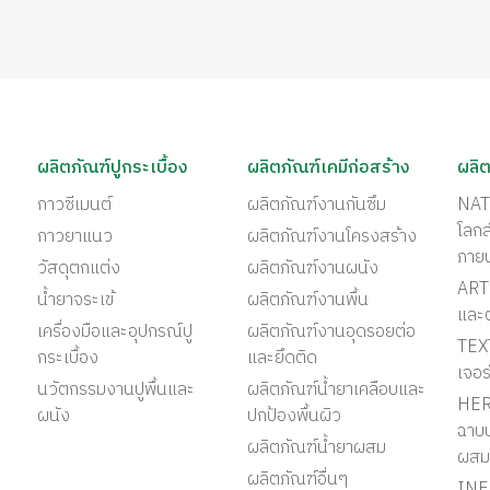
ผลิตภัณฑ์ปูกระเบื้อง
ผลิตภัณฑ์เคมีก่อสร้าง
ผลิต
กาวซีเมนต์
ผลิตภัณฑ์งานกันซึม
NAT
โลก
กาวยาแนว
ผลิตภัณฑ์งานโครงสร้าง
ภาย
วัสดุตกแต่ง
ผลิตภัณฑ์งานผนัง
ART 
น้ำยาจระเข้
ผลิตภัณฑ์งานพื้น
และ
เครื่องมือและอุปกรณ์ปู
ผลิตภัณฑ์งานอุดรอยต่อ
TEX
กระเบื้อง
และยึดติด
เจอร
นวัตกรรมงานปูพื้นและ
ผลิตภัณฑ์น้ำยาเคลือบและ
HER
ผนัง
ปกป้องพื้นผิว
ฉาบป
ผลิตภัณฑ์น้ำยาผสม
ผสม
ผลิตภัณฑ์อื่นๆ
INF