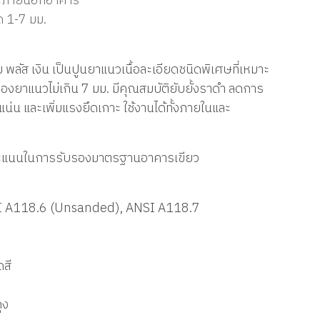
ละภายนอกอาคาร
 1-7 มม.
 พลัส เงิน เป็นปูนยาแนวเนื้อละเอียดชนิดพิเศษที่เหมาะ
ร่องยาแนวไม่เกิน 7 มม. มีคุณสมบัติยับยั้งราดำ ลดการ
 และเพิ่มแรงยึดเกาะ ใช้งานได้ทั้งภายในและ
มคะแนนในการรับรองมาตรฐานอาคารเขียว
I A118.6 (Unsanded), ANSI A118.7
ดสี
ุง