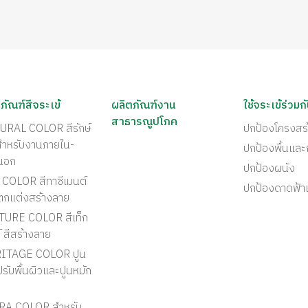
ภัณฑ์สีจระเข้
ผลิตภัณฑ์งาน
ใช้จระเข้ร่วมก
สาธารณูปโภค
URAL COLOR สีรักษ์
ปกป้องโครงสร
สำหรับงานภายใน-
ปกป้องพื้นแล
นอก
ปกป้องผนัง
COLOR สีทาซีเมนต์
ปกป้องดาดฟ้า
ตกแต่งสร้างลาย
TURE COLOR สีเท็ก
์ สีสร้างลาย
ITAGE COLOR ปูน
รับพื้นผิวและปูนหมัก
RA COLOR สำหรับ