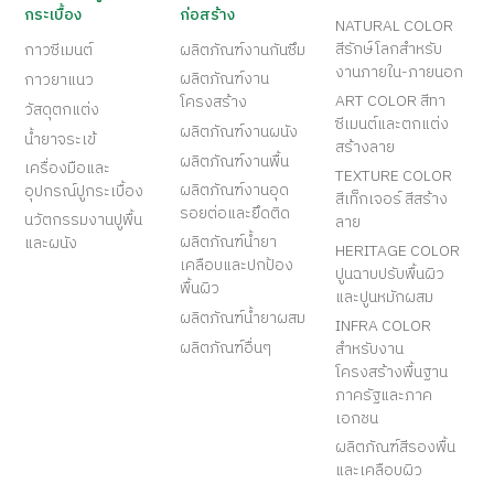
กระเบื้อง
ก่อสร้าง
NATURAL COLOR
สีรักษ์โลกสำหรับ
กาวซีเมนต์
ผลิตภัณฑ์งานกันซึม
งานภายใน-ภายนอก
ผลิตภัณฑ์งาน
กาวยาแนว
ART COLOR สีทา
โครงสร้าง
วัสดุตกแต่ง
ซีเมนต์และตกแต่ง
ผลิตภัณฑ์งานผนัง
น้ำยาจระเข้
สร้างลาย
ผลิตภัณฑ์งานพื้น
เครื่องมือและ
TEXTURE COLOR
ผลิตภัณฑ์งานอุด
อุปกรณ์ปูกระเบื้อง
สีเท็กเจอร์ สีสร้าง
รอยต่อและยึดติด
นวัตกรรมงานปูพื้น
ลาย
ผลิตภัณฑ์น้ำยา
และผนัง
HERITAGE COLOR
เคลือบและปกป้อง
ปูนฉาบปรับพื้นผิว
พื้นผิว
และปูนหมักผสม
ผลิตภัณฑ์น้ำยาผสม
INFRA COLOR
ผลิตภัณฑ์อื่นๆ
สำหรับงาน
โครงสร้างพื้นฐาน
ภาครัฐและภาค
เอกชน
ผลิตภัณฑ์สีรองพื้น
และเคลือบผิว