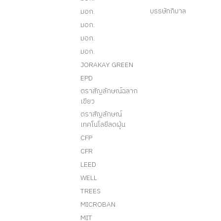
บรรษัทภิบาล
มอก.
มอก.
มอก.
มอก.
JORAKAY GREEN
EPD
ตราสัญลักษณ์ฉลาก
เขียว
ตราสัญลักษณ์
เทคโนโลยีลดฝุ่น
CFP
CFR
LEED
WELL
TREES
MICROBAN
MIT