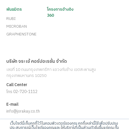
พันธมิตร
โครงการอ้างอิง
360
RUBI
MICROBAN
GRAPHENSTONE
บริษัท จระเข้ คอร์ปอเรชั่น จำกัด
เลขที่ 10 ถนนกรุงเทพกรีฑา แขวงทับช้าง เขตสะพานสูง
กรุงเทพมหานคร 10250
Call Center
โทร 02-720-1112
E-mail
info@jorakay.co.th
เว็บไซต์นี้เก็บคุกกี้ไว้ในคอมพิวเตอร์ของคุณ คุกกี้เหล่านี้ใช้เพื่อปรับปรุง
Social
ประสบการณ์เว็บไซต์ของคุณและให้บริการที่เป็นส่วนตัวยิ่งขึ้นแก่คุณ ทั้ง