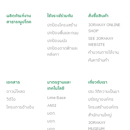
ผลิตภัณฑ์งาน
ใช้จระเข้ร่วมกัน
สั่งซื้อสินค้า
สาธารณูปโภค
JORAKAY ONLINE
ปกป้องโครงสร้าง
SHOP
ปกป้องพื้นและถนน
SEE JORAKAY
ปกป้องผนัง
WEBSITE
ปกป้องดาดฟ้าและ
คำนวณการใช้งาน
หลังคา
ค้นหาร้านค้า
เอกสาร
มาตรฐานและ
เกี่ยวกับเรา
เทคโนโลยี
ดาวน์โหลด
ประวัติความเป็นมา
Lime Base
วีดีโอ
ปรัชญาองค์กร
ANSI
โครงการอ้างอิง
โครงสร้างองค์กร
มอก.
สำนักงานใหญ่
มอก.
JORAKAY
MUSEUM
มอก.