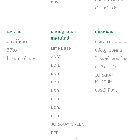
หลังคา
ค้นหาร้านค้า
เอกสาร
มาตรฐานและ
เกี่ยวกับเรา
เทคโนโลยี
ดาวน์โหลด
ประวัติความเป็นมา
Lime Base
วีดีโอ
ปรัชญาองค์กร
ANSI
โครงการอ้างอิง
โครงสร้างองค์กร
มอก.
สำนักงานใหญ่
มอก.
JORAKAY
MUSEUM
มอก.
บรรษัทภิบาล
มอก.
มอก.
มอก.
มอก.
JORAKAY GREEN
EPD