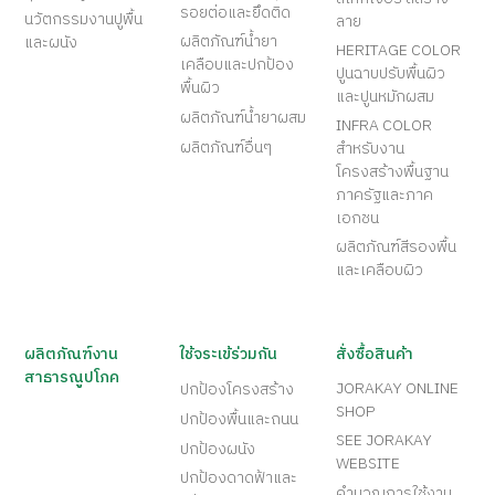
รอยต่อและยึดติด
นวัตกรรมงานปูพื้น
ลาย
ผลิตภัณฑ์น้ำยา
และผนัง
HERITAGE COLOR
เคลือบและปกป้อง
ปูนฉาบปรับพื้นผิว
พื้นผิว
และปูนหมักผสม
ผลิตภัณฑ์น้ำยาผสม
INFRA COLOR
ผลิตภัณฑ์อื่นๆ
สำหรับงาน
โครงสร้างพื้นฐาน
ภาครัฐและภาค
เอกชน
ผลิตภัณฑ์สีรองพื้น
และเคลือบผิว
ผลิตภัณฑ์งาน
ใช้จระเข้ร่วมกัน
สั่งซื้อสินค้า
สาธารณูปโภค
JORAKAY ONLINE
ปกป้องโครงสร้าง
SHOP
ปกป้องพื้นและถนน
SEE JORAKAY
ปกป้องผนัง
WEBSITE
ปกป้องดาดฟ้าและ
คำนวณการใช้งาน