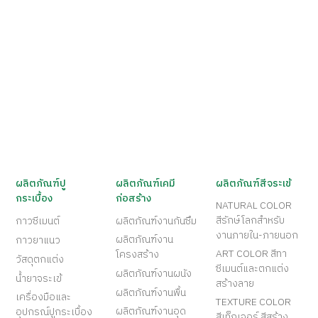
ผลิตภัณฑ์ปู
ผลิตภัณฑ์เคมี
ผลิตภัณฑ์สีจระเข้
กระเบื้อง
ก่อสร้าง
NATURAL COLOR
สีรักษ์โลกสำหรับ
กาวซีเมนต์
ผลิตภัณฑ์งานกันซึม
งานภายใน-ภายนอก
ผลิตภัณฑ์งาน
กาวยาแนว
ART COLOR สีทา
โครงสร้าง
วัสดุตกแต่ง
ซีเมนต์และตกแต่ง
ผลิตภัณฑ์งานผนัง
น้ำยาจระเข้
สร้างลาย
ผลิตภัณฑ์งานพื้น
เครื่องมือและ
TEXTURE COLOR
ผลิตภัณฑ์งานอุด
อุปกรณ์ปูกระเบื้อง
สีเท็กเจอร์ สีสร้าง