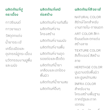
ผลิตภัณฑ์ปู
ผลิตภัณฑ์เคมี
ผลิตภัณฑ์สีจระเข้
กระเบื้อง
ก่อสร้าง
NATURAL COLOR
สีรักษ์โลกสำหรับ
กาวซีเมนต์
ผลิตภัณฑ์งานกันซึม
งานภายใน-ภายนอก
ผลิตภัณฑ์งาน
กาวยาแนว
ART COLOR สีทา
โครงสร้าง
วัสดุตกแต่ง
ซีเมนต์และตกแต่ง
ผลิตภัณฑ์งานผนัง
น้ำยาจระเข้
สร้างลาย
ผลิตภัณฑ์งานพื้น
เครื่องมือและ
TEXTURE COLOR
ผลิตภัณฑ์งานอุด
อุปกรณ์ปูกระเบื้อง
สีเท็กเจอร์ สีสร้าง
รอยต่อและยึดติด
นวัตกรรมงานปูพื้น
ลาย
ผลิตภัณฑ์น้ำยา
และผนัง
HERITAGE COLOR
เคลือบและปกป้อง
ปูนฉาบปรับพื้นผิว
พื้นผิว
และปูนหมักผสม
ผลิตภัณฑ์น้ำยาผสม
INFRA COLOR
ผลิตภัณฑ์อื่นๆ
สำหรับงาน
โครงสร้างพื้นฐาน
ภาครัฐและภาค
เอกชน