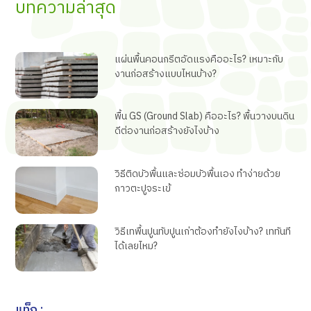
บทความล่าสุด
แผ่นพื้นคอนกรีตอัดแรงคืออะไร? เหมาะกับ
งานก่อสร้างแบบไหนบ้าง?
พื้น GS (Ground Slab) คืออะไร? พื้นวางบนดิน
ดีต่องานก่อสร้างยังไงบ้าง
วิธีติดบัวพื้นและซ่อมบัวพื้นเอง ทำง่ายด้วย
กาวตะปูจระเข้
วิธีเทพื้นปูนทับปูนเก่าต้องทำยังไงบ้าง? เททันที
ได้เลยไหม?
แท็ก :