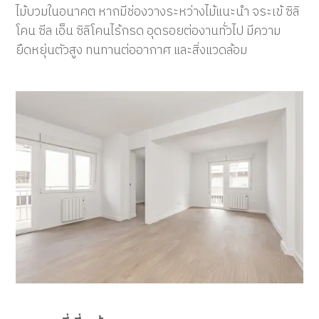
ไม้บวมในอนาคต หากมีช่องวางระหว่างไม้แนะนำ จระเข้ ซิลิ
โคน ซีล เอ็น ซิลิโคนไร้กรด อุดรอยต่องานทั่วไป มีความ
ยืดหยุ่นตัวสูง ทนทานต่ออากาศ และสิ่งแวดล้อม