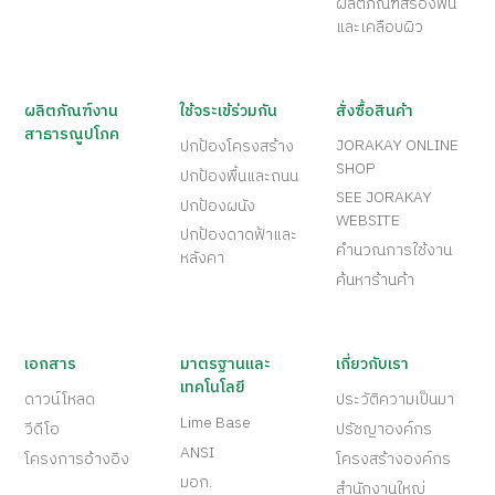
ผลิตภัณฑ์สีรองพื้น
และเคลือบผิว
ผลิตภัณฑ์งาน
ใช้จระเข้ร่วมกัน
สั่งซื้อสินค้า
สาธารณูปโภค
JORAKAY ONLINE
ปกป้องโครงสร้าง
SHOP
ปกป้องพื้นและถนน
SEE JORAKAY
ปกป้องผนัง
WEBSITE
ปกป้องดาดฟ้าและ
คำนวณการใช้งาน
หลังคา
ค้นหาร้านค้า
เอกสาร
มาตรฐานและ
เกี่ยวกับเรา
เทคโนโลยี
ดาวน์โหลด
ประวัติความเป็นมา
Lime Base
วีดีโอ
ปรัชญาองค์กร
ANSI
โครงการอ้างอิง
โครงสร้างองค์กร
มอก.
สำนักงานใหญ่