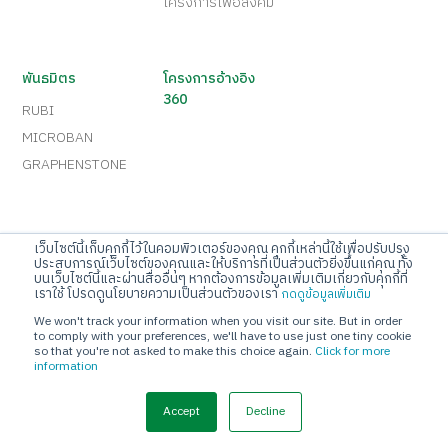
โครงการเพื่อสังคม
พันธมิตร
โครงการอ้างอิง
360
RUBI
MICROBAN
GRAPHENSTONE
เว็บไซต์นี้เก็บคุกกี้ไว้ในคอมพิวเตอร์ของคุณ คุกกี้เหล่านี้ใช้เพื่อปรับปรุง
บริษัท จระเข้ คอร์ปอเรชั่น จำกัด
ประสบการณ์เว็บไซต์ของคุณและให้บริการที่เป็นส่วนตัวยิ่งขึ้นแก่คุณ ทั้ง
บนเว็บไซต์นี้และผ่านสื่ออื่นๆ หากต้องการข้อมูลเพิ่มเติมเกี่ยวกับคุกกี้ที่
เลขที่ 10 ถนนกรุงเทพกรีฑา แขวงทับช้าง เขตสะพานสูง
เราใช้ โปรดดูนโยบายความเป็นส่วนตัวของเรา
กดดูข้อมูลเพิ่มเติม
กรุงเทพมหานคร 10250
We won't track your information when you visit our site. But in order
to comply with your preferences, we'll have to use just one tiny cookie
Call Center
so that you're not asked to make this choice again.
Click for more
โทร 02-720-1112
information
E-mail
Accept
Decline
info@jorakay.co.th