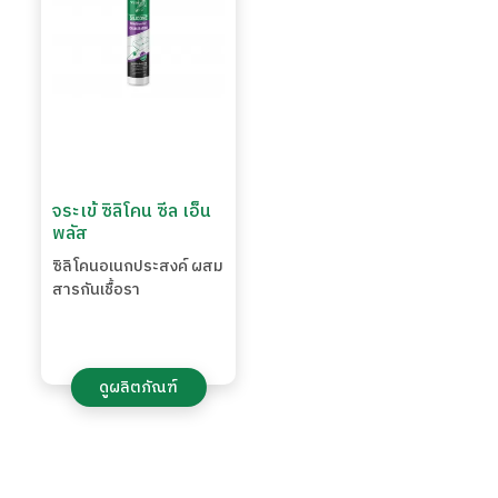
จระเข้ ซิลิโคน ซีล เอ็น
พลัส
ซิลิโคนอเนกประสงค์ ผสม
สารกันเชื้อรา
ดูผลิตภัณฑ์