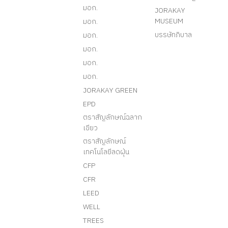
มอก.
JORAKAY
MUSEUM
มอก.
บรรษัทภิบาล
มอก.
มอก.
มอก.
มอก.
JORAKAY GREEN
EPD
ตราสัญลักษณ์ฉลาก
เขียว
ตราสัญลักษณ์
เทคโนโลยีลดฝุ่น
CFP
CFR
LEED
WELL
TREES