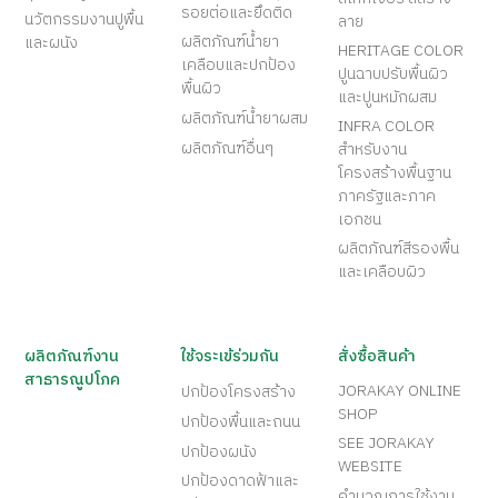
รอยต่อและยึดติด
นวัตกรรมงานปูพื้น
ลาย
ผลิตภัณฑ์น้ำยา
และผนัง
HERITAGE COLOR
เคลือบและปกป้อง
ปูนฉาบปรับพื้นผิว
พื้นผิว
และปูนหมักผสม
ผลิตภัณฑ์น้ำยาผสม
INFRA COLOR
ผลิตภัณฑ์อื่นๆ
สำหรับงาน
โครงสร้างพื้นฐาน
ภาครัฐและภาค
เอกชน
ผลิตภัณฑ์สีรองพื้น
และเคลือบผิว
ผลิตภัณฑ์งาน
ใช้จระเข้ร่วมกัน
สั่งซื้อสินค้า
สาธารณูปโภค
JORAKAY ONLINE
ปกป้องโครงสร้าง
SHOP
ปกป้องพื้นและถนน
SEE JORAKAY
ปกป้องผนัง
WEBSITE
ปกป้องดาดฟ้าและ
คำนวณการใช้งาน