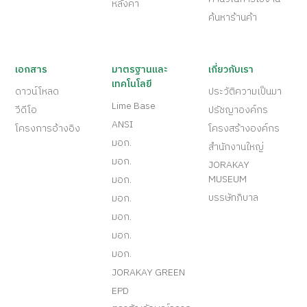
หลังคา
ค้นหาร้านค้า
เอกสาร
มาตรฐานและ
เกี่ยวกับเรา
เทคโนโลยี
ดาวน์โหลด
ประวัติความเป็นมา
Lime Base
วีดีโอ
ปรัชญาองค์กร
ANSI
โครงการอ้างอิง
โครงสร้างองค์กร
มอก.
สำนักงานใหญ่
มอก.
JORAKAY
MUSEUM
มอก.
บรรษัทภิบาล
มอก.
มอก.
มอก.
มอก.
JORAKAY GREEN
EPD