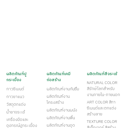
ผลิตภัณฑ์ปู
ผลิตภัณฑ์เคมี
ผลิตภัณฑ์สีจระเข้
กระเบื้อง
ก่อสร้าง
NATURAL COLOR
สีรักษ์โลกสำหรับ
กาวซีเมนต์
ผลิตภัณฑ์งานกันซึม
งานภายใน-ภายนอก
ผลิตภัณฑ์งาน
กาวยาแนว
ART COLOR สีทา
โครงสร้าง
วัสดุตกแต่ง
ซีเมนต์และตกแต่ง
ผลิตภัณฑ์งานผนัง
น้ำยาจระเข้
สร้างลาย
ผลิตภัณฑ์งานพื้น
เครื่องมือและ
TEXTURE COLOR
ผลิตภัณฑ์งานอุด
อุปกรณ์ปูกระเบื้อง
สีเท็กเจอร์ สีสร้าง