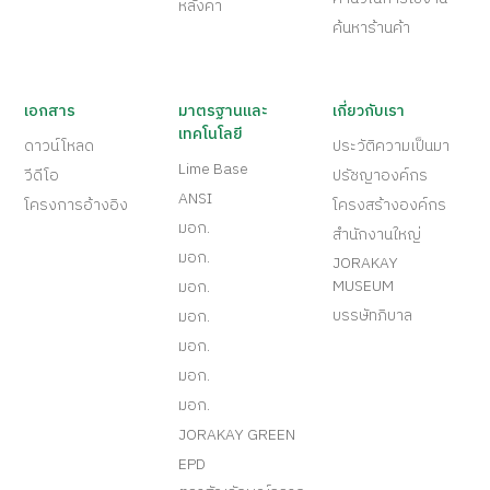
หลังคา
ค้นหาร้านค้า
เอกสาร
มาตรฐานและ
เกี่ยวกับเรา
เทคโนโลยี
ดาวน์โหลด
ประวัติความเป็นมา
Lime Base
วีดีโอ
ปรัชญาองค์กร
ANSI
โครงการอ้างอิง
โครงสร้างองค์กร
มอก.
สำนักงานใหญ่
มอก.
JORAKAY
MUSEUM
มอก.
บรรษัทภิบาล
มอก.
มอก.
มอก.
มอก.
JORAKAY GREEN
EPD