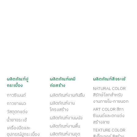
ผลิตภัณฑ์ปู
ผลิตภัณฑ์เคมี
ผลิตภัณฑ์สีจระเข้
กระเบื้อง
ก่อสร้าง
NATURAL COLOR
สีรักษ์โลกสำหรับ
กาวซีเมนต์
ผลิตภัณฑ์งานกันซึม
งานภายใน-ภายนอก
ผลิตภัณฑ์งาน
กาวยาแนว
ART COLOR สีทา
โครงสร้าง
วัสดุตกแต่ง
ซีเมนต์และตกแต่ง
ผลิตภัณฑ์งานผนัง
น้ำยาจระเข้
สร้างลาย
ผลิตภัณฑ์งานพื้น
เครื่องมือและ
TEXTURE COLOR
ผลิตภัณฑ์งานอุด
อุปกรณ์ปูกระเบื้อง
สีเท็กเจอร์ สีสร้าง