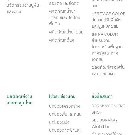
รอยต่อและยึดติด
นวัตกรรมงานปูพื้น
ลาย
ผลิตภัณฑ์น้ำยา
และผนัง
HERITAGE COLOR
เคลือบและปกป้อง
ปูนฉาบปรับพื้นผิว
พื้นผิว
และปูนหมักผสม
ผลิตภัณฑ์น้ำยาผสม
INFRA COLOR
ผลิตภัณฑ์อื่นๆ
สำหรับงาน
โครงสร้างพื้นฐาน
ภาครัฐและภาค
เอกชน
ผลิตภัณฑ์สีรองพื้น
และเคลือบผิว
ผลิตภัณฑ์งาน
ใช้จระเข้ร่วมกัน
สั่งซื้อสินค้า
สาธารณูปโภค
JORAKAY ONLINE
ปกป้องโครงสร้าง
SHOP
ปกป้องพื้นและถนน
SEE JORAKAY
ปกป้องผนัง
WEBSITE
ปกป้องดาดฟ้าและ
คำนวณการใช้งาน