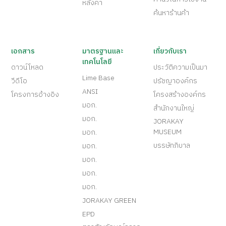
หลังคา
ค้นหาร้านค้า
เอกสาร
มาตรฐานและ
เกี่ยวกับเรา
เทคโนโลยี
ดาวน์โหลด
ประวัติความเป็นมา
Lime Base
วีดีโอ
ปรัชญาองค์กร
ANSI
โครงการอ้างอิง
โครงสร้างองค์กร
มอก.
สำนักงานใหญ่
มอก.
JORAKAY
MUSEUM
มอก.
บรรษัทภิบาล
มอก.
มอก.
มอก.
มอก.
JORAKAY GREEN
EPD