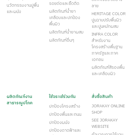
รอยต่อและยึดติด
นวัตกรรมงานปูพื้น
ลาย
ผลิตภัณฑ์น้ำยา
และผนัง
HERITAGE COLOR
เคลือบและปกป้อง
ปูนฉาบปรับพื้นผิว
พื้นผิว
และปูนหมักผสม
ผลิตภัณฑ์น้ำยาผสม
INFRA COLOR
ผลิตภัณฑ์อื่นๆ
สำหรับงาน
โครงสร้างพื้นฐาน
ภาครัฐและภาค
เอกชน
ผลิตภัณฑ์สีรองพื้น
และเคลือบผิว
ผลิตภัณฑ์งาน
ใช้จระเข้ร่วมกัน
สั่งซื้อสินค้า
สาธารณูปโภค
JORAKAY ONLINE
ปกป้องโครงสร้าง
SHOP
ปกป้องพื้นและถนน
SEE JORAKAY
ปกป้องผนัง
WEBSITE
ปกป้องดาดฟ้าและ
คำนวณการใช้งาน