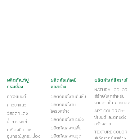
ผลิตภัณฑ์ปู
ผลิตภัณฑ์เคมี
ผลิตภัณฑ์สีจระเข้
กระเบื้อง
ก่อสร้าง
NATURAL COLOR
สีรักษ์โลกสำหรับ
กาวซีเมนต์
ผลิตภัณฑ์งานกันซึม
งานภายใน-ภายนอก
ผลิตภัณฑ์งาน
กาวยาแนว
ART COLOR สีทา
โครงสร้าง
วัสดุตกแต่ง
ซีเมนต์และตกแต่ง
ผลิตภัณฑ์งานผนัง
น้ำยาจระเข้
สร้างลาย
ผลิตภัณฑ์งานพื้น
เครื่องมือและ
TEXTURE COLOR
ผลิตภัณฑ์งานอุด
อุปกรณ์ปูกระเบื้อง
สีเท็กเจอร์ สีสร้าง