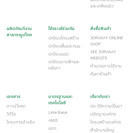
และเคลือบผิว
ผลิตภัณฑ์งาน
ใช้จระเข้ร่วมกัน
สั่งซื้อสินค้า
สาธารณูปโภค
JORAKAY ONLINE
ปกป้องโครงสร้าง
SHOP
ปกป้องพื้นและถนน
SEE JORAKAY
ปกป้องผนัง
WEBSITE
ปกป้องดาดฟ้าและ
คำนวณการใช้งาน
หลังคา
ค้นหาร้านค้า
เอกสาร
มาตรฐานและ
เกี่ยวกับเรา
เทคโนโลยี
ดาวน์โหลด
ประวัติความเป็นมา
Lime Base
วีดีโอ
ปรัชญาองค์กร
ANSI
โครงการอ้างอิง
โครงสร้างองค์กร
มอก.
สำนักงานใหญ่