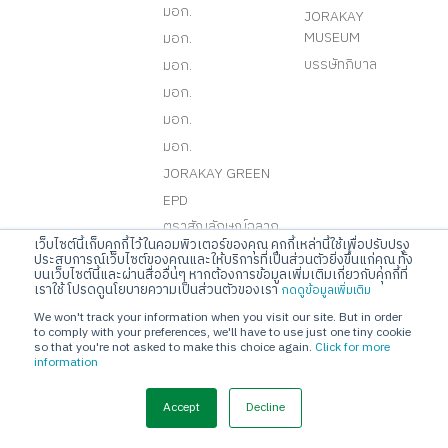
มอก.
JORAKAY
MUSEUM
มอก.
บรรษัทภิบาล
มอก.
มอก.
มอก.
มอก.
JORAKAY GREEN
EPD
ตราสัญลักษณ์ฉลาก
เว็บไซต์นี้เก็บคุกกี้ไว้ในคอมพิวเตอร์ของคุณ คุกกี้เหล่านี้ใช้เพื่อปรับปรุง
เขียว
ประสบการณ์เว็บไซต์ของคุณและให้บริการที่เป็นส่วนตัวยิ่งขึ้นแก่คุณ ทั้ง
ตราสัญลักษณ์
บนเว็บไซต์นี้และผ่านสื่ออื่นๆ หากต้องการข้อมูลเพิ่มเติมเกี่ยวกับคุกกี้ที่
เราใช้ โปรดดูนโยบายความเป็นส่วนตัวของเรา
กดดูข้อมูลเพิ่มเติม
เทคโนโลยีลดฝุ่น
We won't track your information when you visit our site. But in order
CFP
to comply with your preferences, we'll have to use just one tiny cookie
CFR
so that you're not asked to make this choice again.
Click for more
information
LEED
WELL
Accept
Decline
TREES