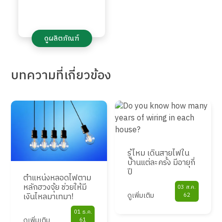
ดูผลิตภัณฑ์
บทความ
ที่เกี่ยวข้อง
รู้ไหม เดินสายไฟใน
บ้านแต่ละครั้ง มีอายุกี่
ปี
ตำแหน่งหลอดไฟตาม
หลักฮวงจุ้ย ช่วยให้มี
03 ส.ค.
ดูเพิ่มเติม
เงินไหลมาเทมา!
62
01 ธ.ค.
ดูเพิ่มเติม
61