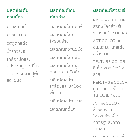
ผลิตภัณฑ์ปู
ผลิตภัณฑ์เคมี
ผลิตภัณฑ์สีจระเข้
กระเบื้อง
ก่อสร้าง
NATURAL COLOR
สีรักษ์โลกสำหรับ
กาวซีเมนต์
ผลิตภัณฑ์งานกันซึม
งานภายใน-ภายนอก
ผลิตภัณฑ์งาน
กาวยาแนว
ART COLOR สีทา
โครงสร้าง
วัสดุตกแต่ง
ซีเมนต์และตกแต่ง
ผลิตภัณฑ์งานผนัง
น้ำยาจระเข้
สร้างลาย
ผลิตภัณฑ์งานพื้น
เครื่องมือและ
TEXTURE COLOR
ผลิตภัณฑ์งานอุด
อุปกรณ์ปูกระเบื้อง
สีเท็กเจอร์ สีสร้าง
รอยต่อและยึดติด
นวัตกรรมงานปูพื้น
ลาย
ผลิตภัณฑ์น้ำยา
และผนัง
HERITAGE COLOR
เคลือบและปกป้อง
ปูนฉาบปรับพื้นผิว
พื้นผิว
และปูนหมักผสม
ผลิตภัณฑ์น้ำยาผสม
INFRA COLOR
ผลิตภัณฑ์อื่นๆ
สำหรับงาน
โครงสร้างพื้นฐาน
ภาครัฐและภาค
เอกชน
ผลิตภัณฑ์สีรองพื้น