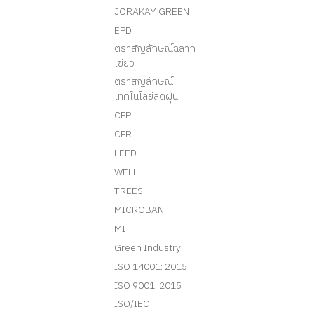
MUSEUM
มอก.
บรรษัทภิบาล
มอก.
มอก.
มอก.
มอก.
JORAKAY GREEN
EPD
ตราสัญลักษณ์ฉลาก
เขียว
ตราสัญลักษณ์
เทคโนโลยีลดฝุ่น
CFP
CFR
LEED
WELL
TREES
MICROBAN