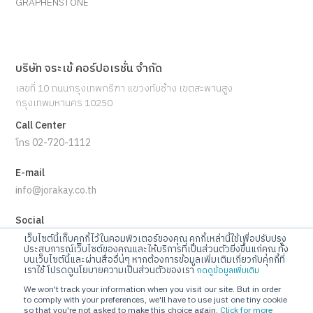
พันธมิตร
โครงการอ้างอิง
360
RUBI
MICROBAN
GRAPHENSTONE
บริษัท จระเข้ คอร์ปอเรชั่น จำกัด
เลขที่ 10 ถนนกรุงเทพกรีฑา แขวงทับช้าง เขตสะพานสูง
กรุงเทพมหานคร 10250
Call Center
เว็บไซต์นี้เก็บคุกกี้ไว้ในคอมพิวเตอร์ของคุณ คุกกี้เหล่านี้ใช้เพื่อปรับปรุง
โทร 02-720-1112
ประสบการณ์เว็บไซต์ของคุณและให้บริการที่เป็นส่วนตัวยิ่งขึ้นแก่คุณ ทั้ง
บนเว็บไซต์นี้และผ่านสื่ออื่นๆ หากต้องการข้อมูลเพิ่มเติมเกี่ยวกับคุกกี้ที่
E-mail
เราใช้ โปรดดูนโยบายความเป็นส่วนตัวของเรา
กดดูข้อมูลเพิ่มเติม
info@jorakay.co.th
We won't track your information when you visit our site. But in order
to comply with your preferences, we'll have to use just one tiny cookie
so that you're not asked to make this choice again.
Click for more