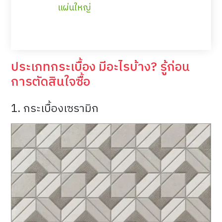
แผ่นใหญ่
ประเภทกระเบื้อง มีอะไรบ้าง? รู้ก่อน
การตัดสินใจซื้อ
1. กระเบื้องเซรามิก