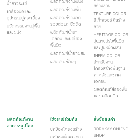
ผลิตภัณฑ์ปู
ผลิตภัณฑ์เคมี
ผลิตภัณฑ์สีจระเข้
กระเบื้อง
ก่อสร้าง
NATURAL COLOR
สีรักษ์โลกสำหรับ
กาวซีเมนต์
ผลิตภัณฑ์งานกันซึม
งานภายใน-ภายนอก
ผลิตภัณฑ์งาน
กาวยาแนว
ART COLOR สีทา
โครงสร้าง
วัสดุตกแต่ง
ซีเมนต์และตกแต่ง
ผลิตภัณฑ์งานผนัง
น้ำยาจระเข้
สร้างลาย
ผลิตภัณฑ์งานพื้น
เครื่องมือและ
TEXTURE COLOR
ผลิตภัณฑ์งานอุด
อุปกรณ์ปูกระเบื้อง
สีเท็กเจอร์ สีสร้าง
รอยต่อและยึดติด
นวัตกรรมงานปูพื้น
ลาย
ผลิตภัณฑ์น้ำยา
และผนัง
HERITAGE COLOR
เคลือบและปกป้อง
ปูนฉาบปรับพื้นผิว
พื้นผิว
และปูนหมักผสม
ผลิตภัณฑ์น้ำยาผสม
INFRA COLOR
ผลิตภัณฑ์อื่นๆ
สำหรับงาน
โครงสร้างพื้นฐาน
ภาครัฐและภาค
เอกชน
ผลิตภัณฑ์สีรองพื้น