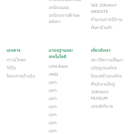
และเคลือบผิว
ผลิตภัณฑ์งาน
ใช้จระเข้ร่วมกัน
สั่งซื้อสินค้า
สาธารณูปโภค
JORAKAY ONLINE
ปกป้องโครงสร้าง
SHOP
ปกป้องพื้นและถนน
SEE JORAKAY
ปกป้องผนัง
WEBSITE
ปกป้องดาดฟ้าและ
คำนวณการใช้งาน
หลังคา
ค้นหาร้านค้า
เอกสาร
มาตรฐานและ
เกี่ยวกับเรา
เทคโนโลยี
ดาวน์โหลด
ประวัติความเป็นมา
Lime Base
วีดีโอ
ปรัชญาองค์กร
ANSI
โครงการอ้างอิง
โครงสร้างองค์กร
มอก.
สำนักงานใหญ่
มอก.
JORAKAY