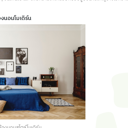
งนอนโมเดิร์น
้องนอนสไตล์โมเดิร์น