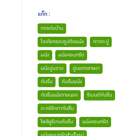
แท็ก :
ตกแต่งบ้าน
ไอเดียกรอบรูปติดผนัง
กาวตะปู
ผนัง
ผนังคอนกรีต
ผนังปูนฉาบ
ปูนแตกลายงา
กันซึม
กันซึมผนัง
กันซึมผนังภายนอก
ซีเมนต์กันซึม
อะคริลิกทากันซึม
โพลียูรีเทนกันซึม
ผนังคอนกรีต
ง
ผนังคอนกรีตสำเร็จรูป