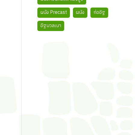
ผนัง Precast
ผนัง
ก่ออิฐ
อิฐมวลเบา