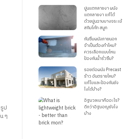
ปูนแตกลายงา ผนัง
แตกลายงา แก้ได้
ด้วยปูนฉาบบางจระเข้
สกิมโค้ท สมูท
กันซึมผนังภายนอก
จำเป็นต้องทำไหม?
ควรเลือกแบบไหน
ป้องกันน้ำรั่วซึม?
รอยต่อผนัง Precast
ร้าว อันตรายไหม?
แก้ไขและป้องกันยัง
ไงได้บ้าง?
อิฐมวลเบาคืออะไร?
รูป
ดีกว่าอิฐมอญยังไง
บ้าง
่น ๆ