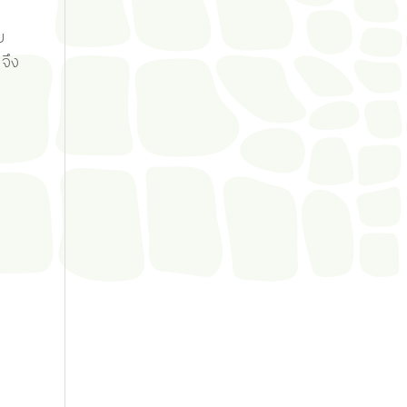
ย
จึง