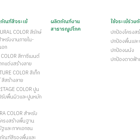
ภัณฑ์สีจระเข้
ผลิตภัณฑ์งาน
ใช้จระเข้ร่วมก
สาธารณูปโภค
URAL COLOR สีรักษ์
ปกป้องโครงสร
สำหรับงานภายใน-
ปกป้องพื้นแล
นอก
ปกป้องผนัง
COLOR สีทาซีเมนต์
ปกป้องดาดฟ้า
ตกแต่งสร้างลาย
TURE COLOR สีเท็ก
์ สีสร้างลาย
ITAGE COLOR ปูน
รับพื้นผิวและปูนหมัก
RA COLOR สำหรับ
ครงสร้างพื้นฐาน
รัฐและภาคเอกชน
ภัณฑ์สีรองพื้นและ