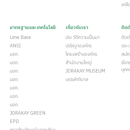
เคลื
มาตรฐานและเทคโนโลยี
เกี่ยวกับเรา
ติดต
Lime Base
ประวัติความเป็นมา
ติด
ANSI
ปรัชญาองค์กร
จระเ
มอก.
โครงสร้างองค์กร
สมั
มอก.
สำนักงานใหญ่
ข้อก
บุคค
มอก.
JORAKAY MUSEUM
มอก.
บรรษัทภิบาล
มอก.
มอก.
มอก.
JORAKAY GREEN
EPD