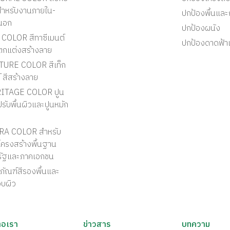
สำหรับงานภายใน-
ปกป้องพื้นแล
นอก
ปกป้องผนัง
COLOR สีทาซีเมนต์
ปกป้องดาดฟ้า
ตกแต่งสร้างลาย
TURE COLOR สีเท็ก
์ สีสร้างลาย
ITAGE COLOR ปูน
รับพื้นผิวและปูนหมัก
RA COLOR สำหรับ
ครงสร้างพื้นฐาน
รัฐและภาคเอกชน
ภัณฑ์สีรองพื้นและ
อบผิว
่อเรา
ข่าวสาร
บทความ