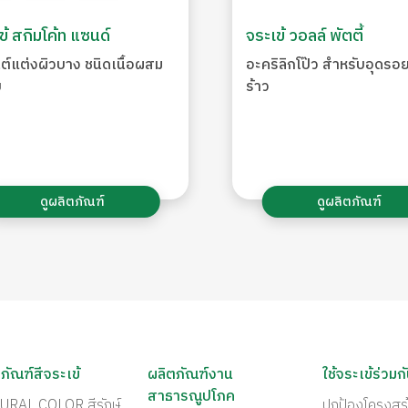
ข้ สกิมโค้ท แซนด์
จระเข้ วอลล์ พัตตี้
นต์แต่งผิวบาง ชนิดเนื้อผสม
อะคริลิกโป๊ว สำหรับอุดร
ย
ร้าว
ดูผลิตภัณฑ์
ดูผลิตภัณฑ์
ภัณฑ์สีจระเข้
ผลิตภัณฑ์งาน
ใช้จระเข้ร่วมก
สาธารณูปโภค
URAL COLOR สีรักษ์
ปกป้องโครงสร