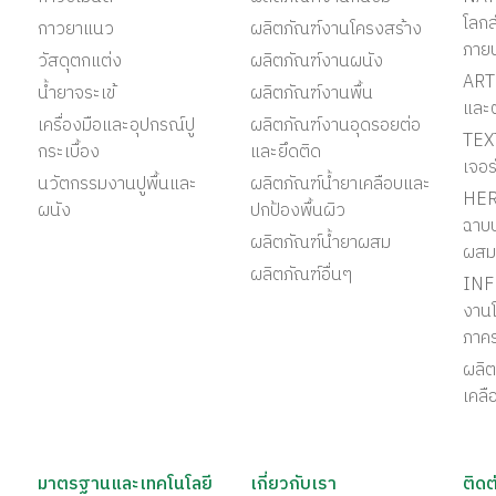
โลก
กาวยาแนว
ผลิตภัณฑ์งานโครงสร้าง
ภาย
วัสดุตกแต่ง
ผลิตภัณฑ์งานผนัง
ART 
น้ำยาจระเข้
ผลิตภัณฑ์งานพื้น
และ
เครื่องมือและอุปกรณ์ปู
ผลิตภัณฑ์งานอุดรอยต่อ
TEX
กระเบื้อง
และยึดติด
เจอร
นวัตกรรมงานปูพื้นและ
ผลิตภัณฑ์น้ำยาเคลือบและ
HER
ผนัง
ปกป้องพื้นผิว
ฉาบป
ผลิตภัณฑ์น้ำยาผสม
ผสม
ผลิตภัณฑ์อื่นๆ
INF
งานโ
ภาค
ผลิต
เคลื
มาตรฐานและเทคโนโลยี
เกี่ยวกับเรา
ติดต