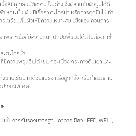
เนื้อสีมีคุณสมบัติความเป็นด่าง จึงผสานกับผิวปูนได้ดี
ลักษณะเป็นฝุ่น มีเชื้อรา ตะไคร่น้ำ หรือการดูดซึมไม่เท่า
การเตรียมพื้นผิวให้มีความเหมาะสม แข็งแรง ก่อนการ
เพราะเนื้อสีมีความหนา ปกปิดพื้นผิวได้ดี ไม่ต้องทาซ้ำ
และตะไคร่น้ำ
่มีความพรุนอื่นได้ เช่น กระเบื้อง กระถางดินเผา และ
ั้งฉาบเรียบ ทาด้วยแปรง หรือลูกกลิ้ง หรือทำลวดลาย
ออุปกรณ์พิเศษ
สี
ะแนนในการรับรองมาตรฐาน อาคารเขียว LEED, WELL,