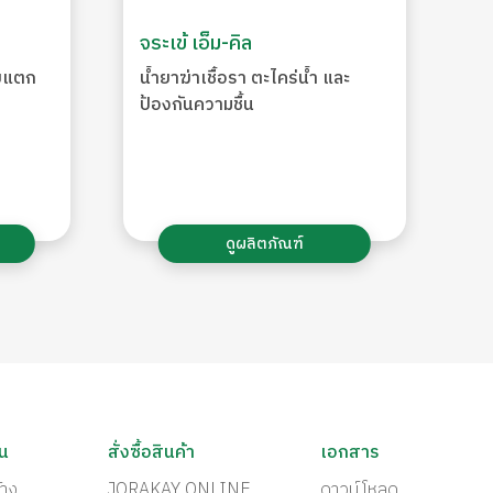
จระเข้ เอ็ม-คิล
อยแตก
น้ำยาฆ่าเชื้อรา ตะไคร่น้ำ และ
ป้องกันความชื้น
ดูผลิตภัณฑ์
ัน
สั่งซื้อสินค้า
เอกสาร
้าง
JORAKAY ONLINE
ดาวน์โหลด