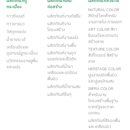
ผลิตภัณฑ์ปู
ผลิตภัณฑ์เคมี
ผลิตภัณฑ์สีจระเข้
กระเบื้อง
ก่อสร้าง
NATURAL COLOR
สีรักษ์โลกสำหรับ
กาวซีเมนต์
ผลิตภัณฑ์งานกันซึม
งานภายใน-ภายนอก
ผลิตภัณฑ์งาน
กาวยาแนว
ART COLOR สีทา
โครงสร้าง
วัสดุตกแต่ง
ซีเมนต์และตกแต่ง
ผลิตภัณฑ์งานผนัง
น้ำยาจระเข้
สร้างลาย
ผลิตภัณฑ์งานพื้น
เครื่องมือและ
TEXTURE COLOR
ผลิตภัณฑ์งานอุด
อุปกรณ์ปูกระเบื้อง
สีเท็กเจอร์ สีสร้าง
รอยต่อและยึดติด
นวัตกรรมงานปูพื้น
ลาย
ผลิตภัณฑ์น้ำยา
และผนัง
HERITAGE COLOR
เคลือบและปกป้อง
ปูนฉาบปรับพื้นผิว
พื้นผิว
และปูนหมักผสม
ผลิตภัณฑ์น้ำยาผสม
INFRA COLOR
ผลิตภัณฑ์อื่นๆ
สำหรับงาน
โครงสร้างพื้นฐาน
ภาครัฐและภาค
เอกชน
ผลิตภัณฑ์สีรองพื้น
และเคลือบผิว