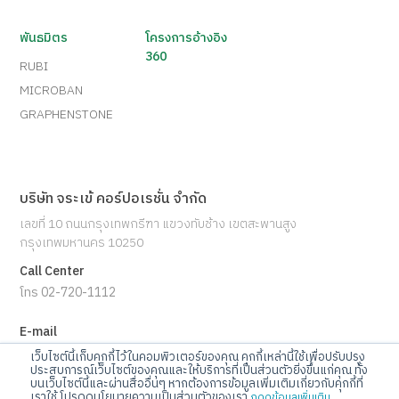
พันธมิตร
โครงการอ้างอิง
360
RUBI
MICROBAN
GRAPHENSTONE
บริษัท จระเข้ คอร์ปอเรชั่น จำกัด
เลขที่ 10 ถนนกรุงเทพกรีฑา แขวงทับช้าง เขตสะพานสูง
กรุงเทพมหานคร 10250
Call Center
โทร 02-720-1112
E-mail
info@jorakay.co.th
เว็บไซต์นี้เก็บคุกกี้ไว้ในคอมพิวเตอร์ของคุณ คุกกี้เหล่านี้ใช้เพื่อปรับปรุง
ประสบการณ์เว็บไซต์ของคุณและให้บริการที่เป็นส่วนตัวยิ่งขึ้นแก่คุณ ทั้ง
บนเว็บไซต์นี้และผ่านสื่ออื่นๆ หากต้องการข้อมูลเพิ่มเติมเกี่ยวกับคุกกี้ที่
Social
เราใช้ โปรดดูนโยบายความเป็นส่วนตัวของเรา
กดดูข้อมูลเพิ่มเติม