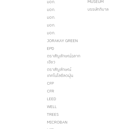
MUSEUM
มอก.
บรรษัทภิบาล
มอก.
มอก.
มอก.
มอก.
JORAKAY GREEN
EPD
ตราสัญลักษณ์ฉลาก
เขียว
ตราสัญลักษณ์
เทคโนโลยีลดฝุ่น
CFP
CFR
LEED
WELL
TREES
MICROBAN