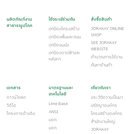
ผลิตภัณฑ์งาน
ใช้จระเข้ร่วมกัน
สั่งซื้อสินค้า
สาธารณูปโภค
JORAKAY ONLINE
ปกป้องโครงสร้าง
SHOP
ปกป้องพื้นและถนน
SEE JORAKAY
ปกป้องผนัง
WEBSITE
ปกป้องดาดฟ้าและ
คำนวณการใช้งาน
หลังคา
ค้นหาร้านค้า
เอกสาร
มาตรฐานและ
เกี่ยวกับเรา
เทคโนโลยี
ดาวน์โหลด
ประวัติความเป็นมา
Lime Base
วีดีโอ
ปรัชญาองค์กร
ANSI
โครงการอ้างอิง
โครงสร้างองค์กร
มอก.
สำนักงานใหญ่
มอก.
JORAKAY