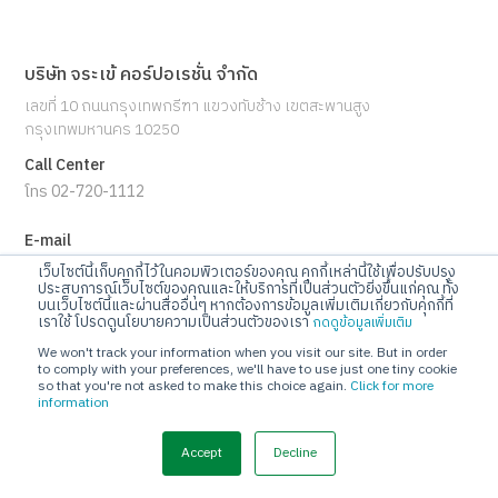
บริษัท จระเข้ คอร์ปอเรชั่น จำกัด
เลขที่ 10 ถนนกรุงเทพกรีฑา แขวงทับช้าง เขตสะพานสูง
กรุงเทพมหานคร 10250
Call Center
โทร 02-720-1112
E-mail
info@jorakay.co.th
เว็บไซต์นี้เก็บคุกกี้ไว้ในคอมพิวเตอร์ของคุณ คุกกี้เหล่านี้ใช้เพื่อปรับปรุง
ประสบการณ์เว็บไซต์ของคุณและให้บริการที่เป็นส่วนตัวยิ่งขึ้นแก่คุณ ทั้ง
บนเว็บไซต์นี้และผ่านสื่ออื่นๆ หากต้องการข้อมูลเพิ่มเติมเกี่ยวกับคุกกี้ที่
Social
เราใช้ โปรดดูนโยบายความเป็นส่วนตัวของเรา
กดดูข้อมูลเพิ่มเติม
We won't track your information when you visit our site. But in order
to comply with your preferences, we'll have to use just one tiny cookie
so that you're not asked to make this choice again.
Click for more
information
© Copyrights 2023 Jorakay Corporation Company Limited.
All
Rights Reserved. webdesign by 1001 click.
Accept
Decline