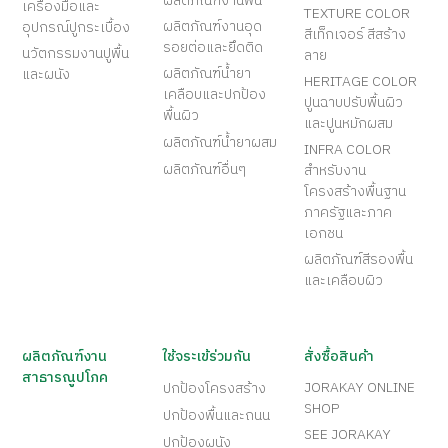
ผลิตภัณฑ์งานพื้น
เครื่องมือและ
TEXTURE COLOR
ผลิตภัณฑ์งานอุด
อุปกรณ์ปูกระเบื้อง
สีเท็กเจอร์ สีสร้าง
รอยต่อและยึดติด
นวัตกรรมงานปูพื้น
ลาย
ผลิตภัณฑ์น้ำยา
และผนัง
HERITAGE COLOR
เคลือบและปกป้อง
ปูนฉาบปรับพื้นผิว
พื้นผิว
และปูนหมักผสม
ผลิตภัณฑ์น้ำยาผสม
INFRA COLOR
ผลิตภัณฑ์อื่นๆ
สำหรับงาน
โครงสร้างพื้นฐาน
ภาครัฐและภาค
เอกชน
ผลิตภัณฑ์สีรองพื้น
และเคลือบผิว
ผลิตภัณฑ์งาน
ใช้จระเข้ร่วมกัน
สั่งซื้อสินค้า
สาธารณูปโภค
JORAKAY ONLINE
ปกป้องโครงสร้าง
SHOP
ปกป้องพื้นและถนน
SEE JORAKAY
ปกป้องผนัง