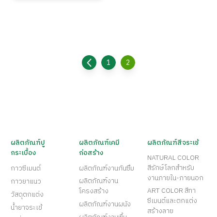
1
2
ผลิตภัณฑ์ปู
ผลิตภัณฑ์เคมี
ผลิตภัณฑ์สีจระเข้
กระเบื้อง
ก่อสร้าง
NATURAL COLOR
สีรักษ์โลกสำหรับ
กาวซีเมนต์
ผลิตภัณฑ์งานกันซึม
งานภายใน-ภายนอก
ผลิตภัณฑ์งาน
กาวยาแนว
ART COLOR สีทา
โครงสร้าง
วัสดุตกแต่ง
ซีเมนต์และตกแต่ง
ผลิตภัณฑ์งานผนัง
น้ำยาจระเข้
สร้างลาย