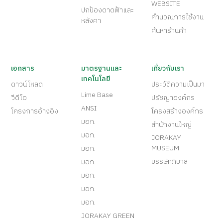
WEBSITE
ปกป้องดาดฟ้าและ
คำนวณการใช้งาน
หลังคา
ค้นหาร้านค้า
เอกสาร
มาตรฐานและ
เกี่ยวกับเรา
เทคโนโลยี
ดาวน์โหลด
ประวัติความเป็นมา
Lime Base
วีดีโอ
ปรัชญาองค์กร
ANSI
โครงการอ้างอิง
โครงสร้างองค์กร
มอก.
สำนักงานใหญ่
มอก.
JORAKAY
MUSEUM
มอก.
บรรษัทภิบาล
มอก.
มอก.
มอก.
มอก.
JORAKAY GREEN