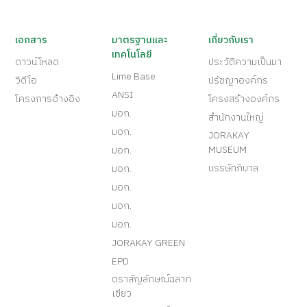
เอกสาร
มาตรฐานและ
เกี่ยวกับเรา
เทคโนโลยี
ดาวน์โหลด
ประวัติความเป็นมา
Lime Base
วีดีโอ
ปรัชญาองค์กร
ANSI
โครงการอ้างอิง
โครงสร้างองค์กร
มอก.
สำนักงานใหญ่
มอก.
JORAKAY
MUSEUM
มอก.
บรรษัทภิบาล
มอก.
มอก.
มอก.
มอก.
JORAKAY GREEN
EPD
ตราสัญลักษณ์ฉลาก
เขียว