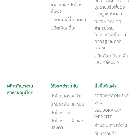
HERITAGE COLOR
เคลือบและปกป้อง
ปูนฉาบปรับพื้นผิว
พื้นผิว
และปูนหมักผสม
ผลิตภัณฑ์น้ำยาผสม
INFRA COLOR
ผลิตภัณฑ์อื่นๆ
สำหรับงาน
โครงสร้างพื้นฐาน
ภาครัฐและภาค
เอกชน
ผลิตภัณฑ์สีรองพื้น
และเคลือบผิว
ผลิตภัณฑ์งาน
ใช้จระเข้ร่วมกัน
สั่งซื้อสินค้า
สาธารณูปโภค
JORAKAY ONLINE
ปกป้องโครงสร้าง
SHOP
ปกป้องพื้นและถนน
SEE JORAKAY
ปกป้องผนัง
WEBSITE
ปกป้องดาดฟ้าและ
คำนวณการใช้งาน
หลังคา
ค้นหาร้านค้า