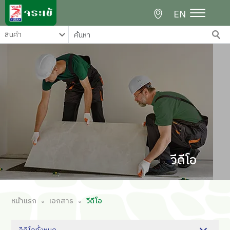
EN
วีดีโอ
หน้าแรก
เอกสาร
วีดีโอ
∘
∘