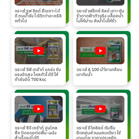
จระเข้ รูฟ ชิลด์ ยึดเกาะได้
จระเข้ เฟล็กซ์ ชิลด์ เกาะกัน
ดี ทนน้ำขัง ได้ดีกว่าอะคริลิ
รั่วดาดฟ้าตัวจริง บล็อคน้ำ
กทั่วไป
ไม่ให้ผ่าน ขังน้ำไม่ให้รั่ว
จระเข้ จีพี เกร้าท์ แกร่ง รับ
จระเข้ A 100 นำ้ยาเคลือบ
แรงอัดสูง ไหลตัวได้ดี ให้
เงากันน้ำ
กำยังอัด 700 ksc
จระเข้ ซีจี เกร้าท์ ปูนไหล
จระเข้ อีโคชิลด์ กันซึม
ลึก ปิดรอยต่อพื้น-ผนัง
ยืดหยุ่นส่วนผสมเดียว ใช้
สำเร็จรูปได้ดี
งานง่าย ราคาประหยัด