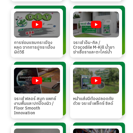
การซ่อมแซมกระเบื้อง
จระเข้ เอ็ม-คิล /
หลุด จากการปูกระเบื้อง
Crocodile M-Kill นํ้ายา
ผิดวิธี
ฆ่าเชื้อราและตะไคร่นํ้า
จระเข้ ฟลอร์ สมูท แพทช์
หน้าแล้งนี้ต้องปลอดภัย
งานพื้นและปกป้องผิว /
ด้วย จระเข้ เฟล็กซ์ ชิลด์
Floor Smooth
Innovation