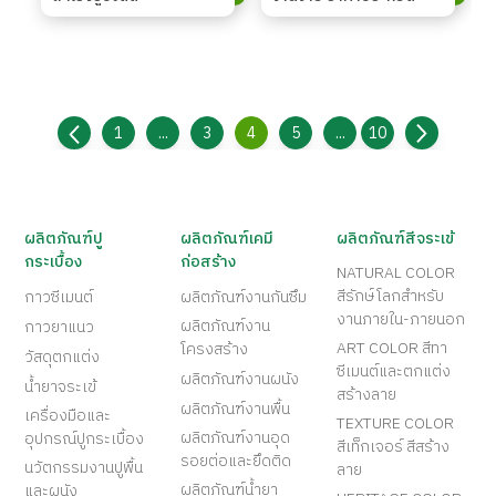
1
...
3
4
5
...
10
ผลิตภัณฑ์ปู
ผลิตภัณฑ์เคมี
ผลิตภัณฑ์สีจระเข้
กระเบื้อง
ก่อสร้าง
NATURAL COLOR
สีรักษ์โลกสำหรับ
กาวซีเมนต์
ผลิตภัณฑ์งานกันซึม
งานภายใน-ภายนอก
ผลิตภัณฑ์งาน
กาวยาแนว
ART COLOR สีทา
โครงสร้าง
วัสดุตกแต่ง
ซีเมนต์และตกแต่ง
ผลิตภัณฑ์งานผนัง
น้ำยาจระเข้
สร้างลาย
ผลิตภัณฑ์งานพื้น
เครื่องมือและ
TEXTURE COLOR
ผลิตภัณฑ์งานอุด
อุปกรณ์ปูกระเบื้อง
สีเท็กเจอร์ สีสร้าง
รอยต่อและยึดติด
นวัตกรรมงานปูพื้น
ลาย
ผลิตภัณฑ์น้ำยา
และผนัง