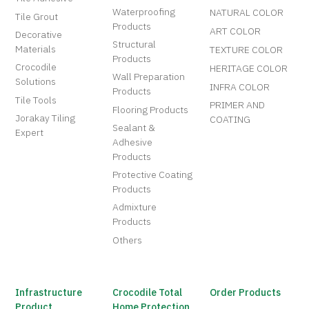
Waterproofing
NATURAL COLOR
Tile Grout
Products
ART COLOR
Decorative
Structural
Materials
TEXTURE COLOR
Products
Crocodile
HERITAGE COLOR
Wall Preparation
Solutions
INFRA COLOR
Products
Tile Tools
PRIMER AND
Flooring Products
Jorakay Tiling
COATING
Sealant &
Expert
Adhesive
Products
Protective Coating
Products
Admixture
Products
Others
Infrastructure
Crocodile Total
Order Products
Product
Home Protection