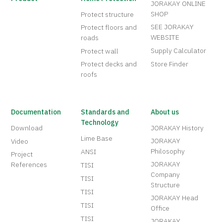
JORAKAY ONLINE
SHOP
Protect structure
SEE JORAKAY
Protect floors and
WEBSITE
roads
Supply Calculator
Protect wall
Protect decks and
Store Finder
roofs
Documentation
Standards and
About us
Technology
Download
JORAKAY History
Lime Base
JORAKAY
Video
Philosophy
ANSI
Project
JORAKAY
References
TISI
Company
TISI
Structure
TISI
JORAKAY Head
TISI
Office
TISI
JORAKAY