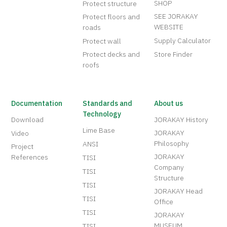
SHOP
Protect structure
SEE JORAKAY
Protect floors and
WEBSITE
roads
Supply Calculator
Protect wall
Protect decks and
Store Finder
roofs
Documentation
Standards and
About us
Technology
Download
JORAKAY History
Lime Base
JORAKAY
Video
Philosophy
ANSI
Project
JORAKAY
References
TISI
Company
TISI
Structure
TISI
JORAKAY Head
TISI
Office
TISI
JORAKAY
MUSEUM
TISI