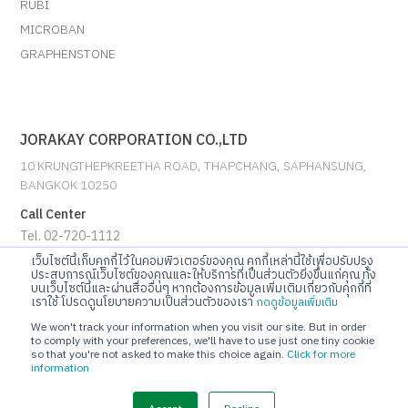
RUBI
MICROBAN
GRAPHENSTONE
JORAKAY CORPORATION CO.,LTD
10 KRUNGTHEPKREETHA ROAD, THAPCHANG, SAPHANSUNG,
BANGKOK 10250
Call Center
Tel. 02-720-1112
เว็บไซต์นี้เก็บคุกกี้ไว้ในคอมพิวเตอร์ของคุณ คุกกี้เหล่านี้ใช้เพื่อปรับปรุง
ประสบการณ์เว็บไซต์ของคุณและให้บริการที่เป็นส่วนตัวยิ่งขึ้นแก่คุณ ทั้ง
E-mail
บนเว็บไซต์นี้และผ่านสื่ออื่นๆ หากต้องการข้อมูลเพิ่มเติมเกี่ยวกับคุกกี้ที่
info@jorakay.co.th
เราใช้ โปรดดูนโยบายความเป็นส่วนตัวของเรา
กดดูข้อมูลเพิ่มเติม
We won't track your information when you visit our site. But in order
Social
to comply with your preferences, we'll have to use just one tiny cookie
so that you're not asked to make this choice again.
Click for more
information