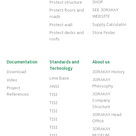
SHOP
Protect structure
SEE JORAKAY
Protect floors and
WEBSITE
roads
Supply Calculator
Protect wall
Protect decks and
Store Finder
roofs
Documentation
Standards and
About us
Technology
Download
JORAKAY History
Lime Base
JORAKAY
Video
Philosophy
ANSI
Project
JORAKAY
References
TISI
Company
TISI
Structure
TISI
JORAKAY Head
TISI
Office
TISI
JORAKAY
MUSEUM
TISI