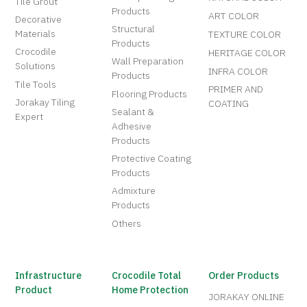
Tile Grout
Products
ART COLOR
Decorative
Structural
Materials
TEXTURE COLOR
Products
Crocodile
HERITAGE COLOR
Wall Preparation
Solutions
INFRA COLOR
Products
Tile Tools
PRIMER AND
Flooring Products
Jorakay Tiling
COATING
Sealant &
Expert
Adhesive
Products
Protective Coating
Products
Admixture
Products
Others
Infrastructure
Crocodile Total
Order Products
Product
Home Protection
JORAKAY ONLINE