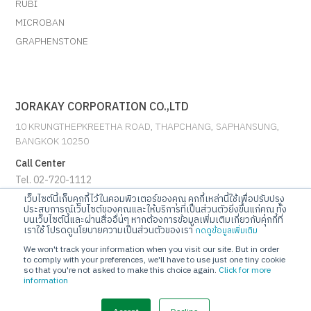
RUBI
MICROBAN
GRAPHENSTONE
JORAKAY CORPORATION CO.,LTD
10 KRUNGTHEPKREETHA ROAD, THAPCHANG, SAPHANSUNG,
BANGKOK 10250
Call Center
Tel. 02-720-1112
เว็บไซต์นี้เก็บคุกกี้ไว้ในคอมพิวเตอร์ของคุณ คุกกี้เหล่านี้ใช้เพื่อปรับปรุง
ประสบการณ์เว็บไซต์ของคุณและให้บริการที่เป็นส่วนตัวยิ่งขึ้นแก่คุณ ทั้ง
E-mail
บนเว็บไซต์นี้และผ่านสื่ออื่นๆ หากต้องการข้อมูลเพิ่มเติมเกี่ยวกับคุกกี้ที่
info@jorakay.co.th
เราใช้ โปรดดูนโยบายความเป็นส่วนตัวของเรา
กดดูข้อมูลเพิ่มเติม
We won't track your information when you visit our site. But in order
Social
to comply with your preferences, we'll have to use just one tiny cookie
so that you're not asked to make this choice again.
Click for more
information