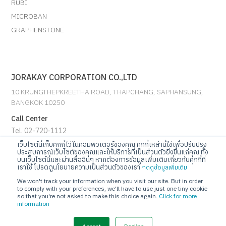
RUBI
MICROBAN
GRAPHENSTONE
JORAKAY CORPORATION CO.,LTD
10 KRUNGTHEPKREETHA ROAD, THAPCHANG, SAPHANSUNG,
BANGKOK 10250
Call Center
Tel. 02-720-1112
เว็บไซต์นี้เก็บคุกกี้ไว้ในคอมพิวเตอร์ของคุณ คุกกี้เหล่านี้ใช้เพื่อปรับปรุง
ประสบการณ์เว็บไซต์ของคุณและให้บริการที่เป็นส่วนตัวยิ่งขึ้นแก่คุณ ทั้ง
E-mail
บนเว็บไซต์นี้และผ่านสื่ออื่นๆ หากต้องการข้อมูลเพิ่มเติมเกี่ยวกับคุกกี้ที่
info@jorakay.co.th
เราใช้ โปรดดูนโยบายความเป็นส่วนตัวของเรา
กดดูข้อมูลเพิ่มเติม
We won't track your information when you visit our site. But in order
Social
to comply with your preferences, we'll have to use just one tiny cookie
so that you're not asked to make this choice again.
Click for more
information