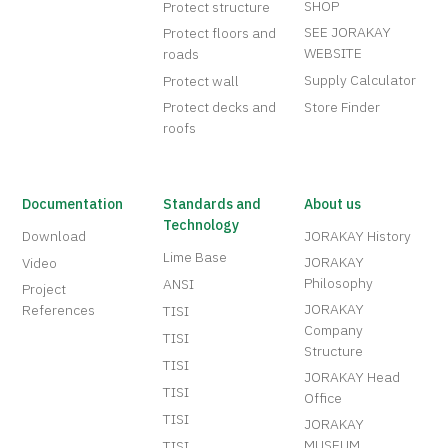
SHOP
Protect structure
SEE JORAKAY
Protect floors and
WEBSITE
roads
Supply Calculator
Protect wall
Protect decks and
Store Finder
roofs
Documentation
Standards and
About us
Technology
Download
JORAKAY History
Lime Base
JORAKAY
Video
Philosophy
ANSI
Project
JORAKAY
References
TISI
Company
TISI
Structure
TISI
JORAKAY Head
TISI
Office
TISI
JORAKAY
MUSEUM
TISI