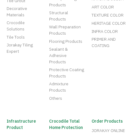
Tile Grout
Products
ART COLOR
Decorative
Structural
Materials
TEXTURE COLOR
Products
Crocodile
HERITAGE COLOR
Wall Preparation
Solutions
INFRA COLOR
Products
Tile Tools
PRIMER AND
Flooring Products
Jorakay Tiling
COATING
Sealant &
Expert
Adhesive
Products
Protective Coating
Products
Admixture
Products
Others
Infrastructure
Crocodile Total
Order Products
Product
Home Protection
JORAKAY ONLINE