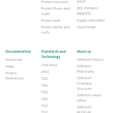
SHOP
Protect structure
SEE JORAKAY
Protect floors and
WEBSITE
roads
Supply Calculator
Protect wall
Protect decks and
Store Finder
roofs
Documentation
Standards and
About us
Technology
Download
JORAKAY History
Lime Base
JORAKAY
Video
Philosophy
ANSI
Project
JORAKAY
References
TISI
Company
TISI
Structure
TISI
JORAKAY Head
TISI
Office
TISI
JORAKAY
MUSEUM
TISI