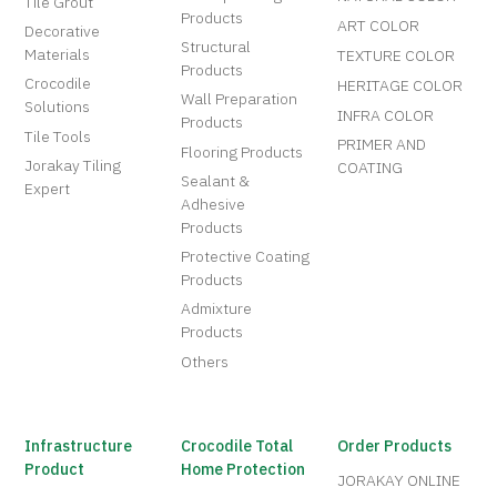
Tile Grout
Products
ART COLOR
Decorative
Structural
Materials
TEXTURE COLOR
Products
Crocodile
HERITAGE COLOR
Wall Preparation
Solutions
INFRA COLOR
Products
Tile Tools
PRIMER AND
Flooring Products
Jorakay Tiling
COATING
Sealant &
Expert
Adhesive
Products
Protective Coating
Products
Admixture
Products
Others
Infrastructure
Crocodile Total
Order Products
Product
Home Protection
JORAKAY ONLINE