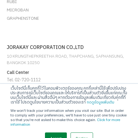
RUBI
MICROBAN
GRAPHENSTONE
JORAKAY CORPORATION CO.,LTD
10 KRUNGTHEPKREETHA ROAD, THAPCHANG, SAPHANSUNG,
BANGKOK 10250
Call Center
Tel. 02-720-1112
เว็บไซต์นี้เก็บคุกกี้ไว้ในคอมพิวเตอร์ของคุณ คุกกี้เหล่านี้ใช้เพื่อปรับปรุง
ประสบการณ์เว็บไซต์ของคุณและให้บริการที่เป็นส่วนตัวยิ่งขึ้นแก่คุณ ทั้ง
E-mail
บนเว็บไซต์นี้และผ่านสื่ออื่นๆ หากต้องการข้อมูลเพิ่มเติมเกี่ยวกับคุกกี้ที่
info@jorakay.co.th
เราใช้ โปรดดูนโยบายความเป็นส่วนตัวของเรา
กดดูข้อมูลเพิ่มเติม
We won't track your information when you visit our site. But in order
Social
to comply with your preferences, we'll have to use just one tiny cookie
so that you're not asked to make this choice again.
Click for more
information