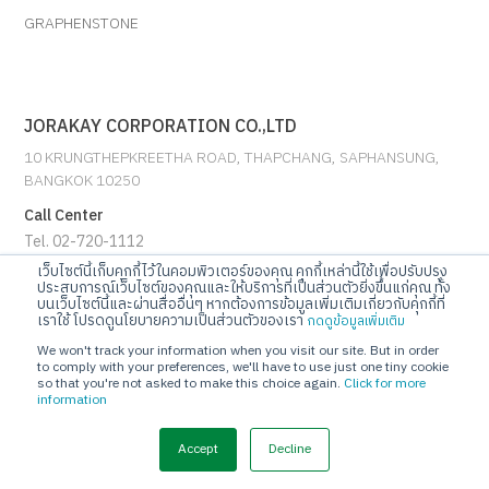
GRAPHENSTONE
JORAKAY CORPORATION CO.,LTD
10 KRUNGTHEPKREETHA ROAD, THAPCHANG, SAPHANSUNG,
BANGKOK 10250
Call Center
Tel. 02-720-1112
เว็บไซต์นี้เก็บคุกกี้ไว้ในคอมพิวเตอร์ของคุณ คุกกี้เหล่านี้ใช้เพื่อปรับปรุง
ประสบการณ์เว็บไซต์ของคุณและให้บริการที่เป็นส่วนตัวยิ่งขึ้นแก่คุณ ทั้ง
E-mail
บนเว็บไซต์นี้และผ่านสื่ออื่นๆ หากต้องการข้อมูลเพิ่มเติมเกี่ยวกับคุกกี้ที่
info@jorakay.co.th
เราใช้ โปรดดูนโยบายความเป็นส่วนตัวของเรา
กดดูข้อมูลเพิ่มเติม
We won't track your information when you visit our site. But in order
Social
to comply with your preferences, we'll have to use just one tiny cookie
so that you're not asked to make this choice again.
Click for more
information
Accept
Decline
© Copyrights 2023 Jorakay Corporation Company Limited.
All