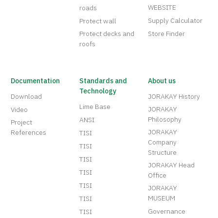
WEBSITE
roads
Supply Calculator
Protect wall
Protect decks and
Store Finder
roofs
Documentation
Standards and
About us
Technology
Download
JORAKAY History
Lime Base
JORAKAY
Video
Philosophy
ANSI
Project
JORAKAY
References
TISI
Company
TISI
Structure
TISI
JORAKAY Head
TISI
Office
TISI
JORAKAY
MUSEUM
TISI
Governance
TISI