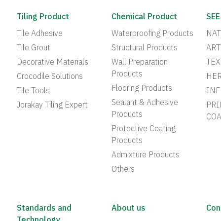
Tiling Product
Chemical Product
SEE
Tile Adhesive
Waterproofing Products
NAT
Tile Grout
Structural Products
ART
Decorative Materials
Wall Preparation
TEX
Products
Crocodile Solutions
HER
Flooring Products
Tile Tools
INF
Sealant & Adhesive
Jorakay Tiling Expert
PRI
Products
COA
Protective Coating
Products
Admixture Products
Others
Standards and
About us
Con
Technology