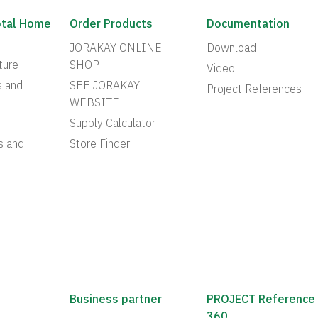
otal Home
Order Products
Documentation
JORAKAY ONLINE
Download
ture
SHOP
Video
s and
SEE JORAKAY
Project References
WEBSITE
Supply Calculator
s and
Store Finder
Business partner
PROJECT Reference
360