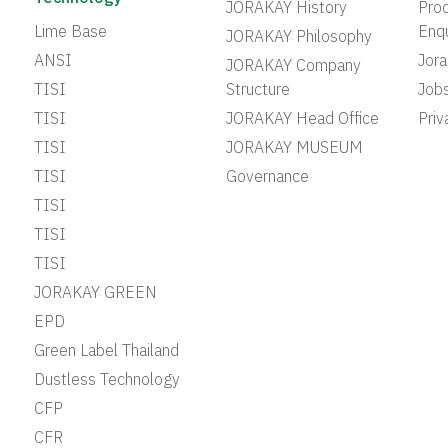
JORAKAY History
Prod
Lime Base
Enqu
JORAKAY Philosophy
ANSI
Jor
JORAKAY Company
TISI
Structure
Job
TISI
JORAKAY Head Office
Priv
TISI
JORAKAY MUSEUM
TISI
Governance
TISI
TISI
TISI
JORAKAY GREEN
EPD
Green Label Thailand
Dustless Technology
CFP
CFR