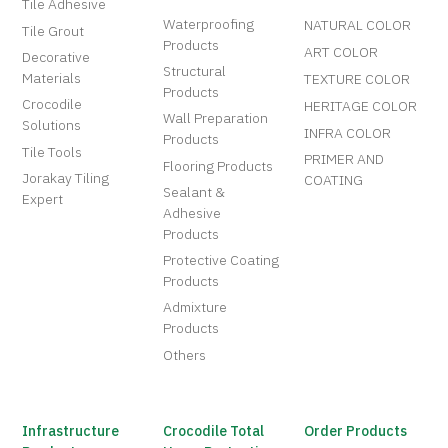
Tile Adhesive
Waterproofing
NATURAL COLOR
Tile Grout
Products
ART COLOR
Decorative
Structural
Materials
TEXTURE COLOR
Products
Crocodile
HERITAGE COLOR
Wall Preparation
Solutions
INFRA COLOR
Products
Tile Tools
PRIMER AND
Flooring Products
Jorakay Tiling
COATING
Sealant &
Expert
Adhesive
Products
Protective Coating
Products
Admixture
Products
Others
Infrastructure
Crocodile Total
Order Products