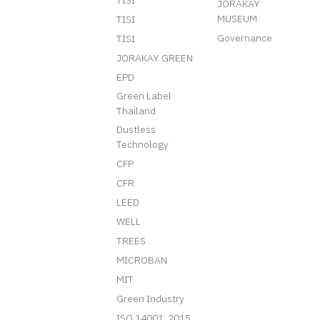
TISI
JORAKAY
MUSEUM
TISI
Governance
TISI
JORAKAY GREEN
EPD
Green Label
Thailand
Dustless
Technology
CFP
CFR
LEED
WELL
TREES
MICROBAN
MIT
Green Industry
ISO 14001: 2015