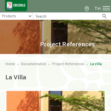
TH
Project References
Home
Documentation
Project References
La Villa
∘
∘
∘
La Villa