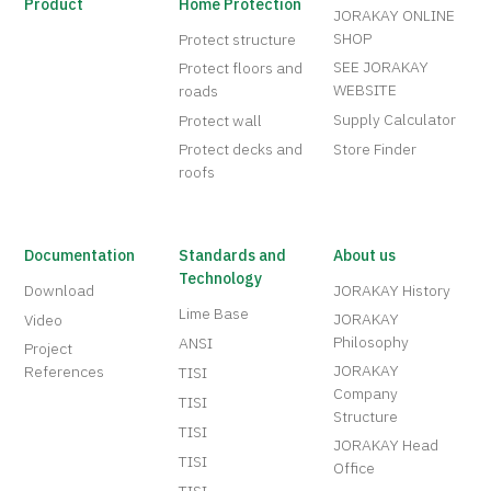
Product
Home Protection
JORAKAY ONLINE
SHOP
Protect structure
SEE JORAKAY
Protect floors and
WEBSITE
roads
Supply Calculator
Protect wall
Protect decks and
Store Finder
roofs
Documentation
Standards and
About us
Technology
Download
JORAKAY History
Lime Base
JORAKAY
Video
Philosophy
ANSI
Project
JORAKAY
References
TISI
Company
TISI
Structure
TISI
JORAKAY Head
TISI
Office