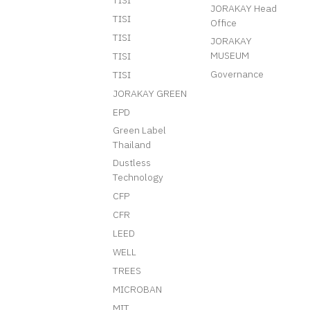
TISI
JORAKAY Head
TISI
Office
TISI
JORAKAY
MUSEUM
TISI
Governance
TISI
JORAKAY GREEN
EPD
Green Label
Thailand
Dustless
Technology
CFP
CFR
LEED
WELL
TREES
MICROBAN
MIT