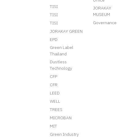
Office
TISI
JORAKAY
MUSEUM
TISI
Governance
TISI
JORAKAY GREEN
EPD
Green Label
Thailand
Dustless
Technology
CFP
CFR
LEED
WELL
TREES
MICROBAN
MIT
Green Industry