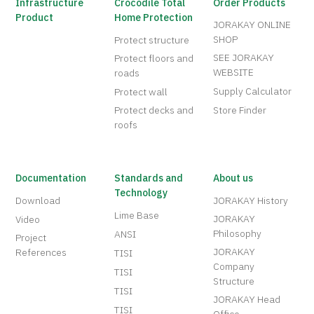
Infrastructure
Crocodile Total
Order Products
Product
Home Protection
JORAKAY ONLINE
SHOP
Protect structure
SEE JORAKAY
Protect floors and
WEBSITE
roads
Supply Calculator
Protect wall
Protect decks and
Store Finder
roofs
Documentation
Standards and
About us
Technology
Download
JORAKAY History
Lime Base
JORAKAY
Video
Philosophy
ANSI
Project
JORAKAY
References
TISI
Company
TISI
Structure
TISI
JORAKAY Head
TISI