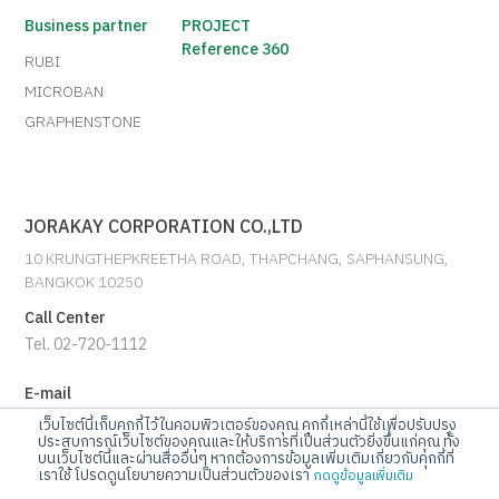
Business partner
PROJECT
Reference 360
RUBI
MICROBAN
GRAPHENSTONE
JORAKAY CORPORATION CO.,LTD
10 KRUNGTHEPKREETHA ROAD, THAPCHANG, SAPHANSUNG,
BANGKOK 10250
Call Center
Tel. 02-720-1112
E-mail
info@jorakay.co.th
เว็บไซต์นี้เก็บคุกกี้ไว้ในคอมพิวเตอร์ของคุณ คุกกี้เหล่านี้ใช้เพื่อปรับปรุง
ประสบการณ์เว็บไซต์ของคุณและให้บริการที่เป็นส่วนตัวยิ่งขึ้นแก่คุณ ทั้ง
บนเว็บไซต์นี้และผ่านสื่ออื่นๆ หากต้องการข้อมูลเพิ่มเติมเกี่ยวกับคุกกี้ที่
Social
เราใช้ โปรดดูนโยบายความเป็นส่วนตัวของเรา
กดดูข้อมูลเพิ่มเติม