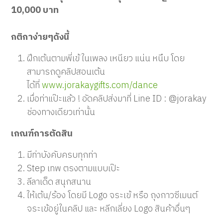
10,000 บาท
กติกาง่ายๆดังนี้
ฝึกเต้นตามพี่เข้ ในเพลง เหนียว แน่น หนึบ โดย
สามารถดูคลิปสอนเต้น
ได้ที่
www.jorakaygifts.com/dance
เมื่อท่าแป๊ะแล้ว ! อัดคลิปส่งมาที่ Line ID : @jorakay
ช่องทางเดียวเท่านั้น
เกณฑ์การตัดสิน
มีท่าบังคับครบทุกท่า
Step เทพ ตรงตามแบบเป๊ะ
ลีลาเด็ด สนุกสนาน
ให้เต้น/ร้อง โดยมี Logo จระเข้ หรือ ถุงกาวซีเมนต์
จระเข้อยู่ในคลิป และ หลีกเลี่ยง Logo สินค้าอื่นๆ