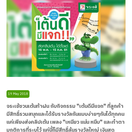
19 May 2018
จระเข้ชวนเต้นท้าฝน กับกิจกรรม "เต้นดีมีแจก" ที่ลูกค้า
มีสิทธิ์รวมสนุกและได้รับรางวัลกันแบบง่ายๆกันได้ทุกคน
แค่เพียงส่งคลิปเต้น เพลง "เหนียว แน่น หนึบ" และทำตา
มกติการที่ระบุไว้ แค่นี้ก็มีสีทธิ์ลุ้นรางวัลใหญ่ เงินสด