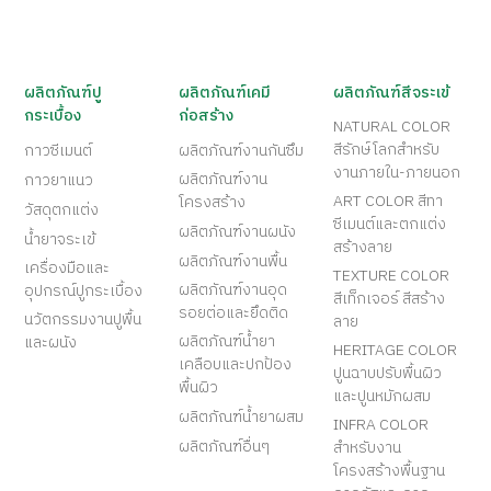
ผลิตภัณฑ์ปู
ผลิตภัณฑ์เคมี
ผลิตภัณฑ์สีจระเข้
กระเบื้อง
ก่อสร้าง
NATURAL COLOR
สีรักษ์โลกสำหรับ
กาวซีเมนต์
ผลิตภัณฑ์งานกันซึม
งานภายใน-ภายนอก
ผลิตภัณฑ์งาน
กาวยาแนว
ART COLOR สีทา
โครงสร้าง
วัสดุตกแต่ง
ซีเมนต์และตกแต่ง
ผลิตภัณฑ์งานผนัง
น้ำยาจระเข้
สร้างลาย
ผลิตภัณฑ์งานพื้น
เครื่องมือและ
TEXTURE COLOR
ผลิตภัณฑ์งานอุด
อุปกรณ์ปูกระเบื้อง
สีเท็กเจอร์ สีสร้าง
รอยต่อและยึดติด
นวัตกรรมงานปูพื้น
ลาย
ผลิตภัณฑ์น้ำยา
และผนัง
HERITAGE COLOR
เคลือบและปกป้อง
ปูนฉาบปรับพื้นผิว
พื้นผิว
และปูนหมักผสม
ผลิตภัณฑ์น้ำยาผสม
INFRA COLOR
ผลิตภัณฑ์อื่นๆ
สำหรับงาน
โครงสร้างพื้นฐาน