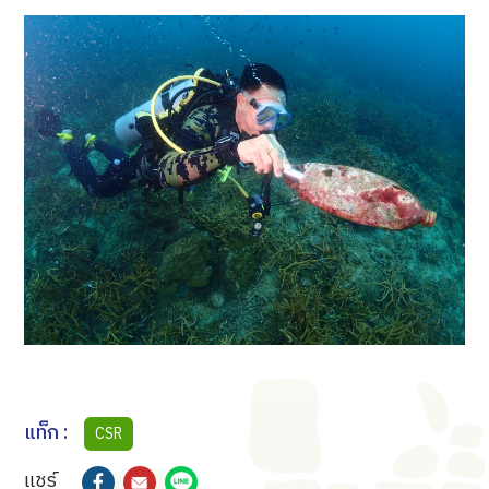
แท็ก :
CSR
แชร์