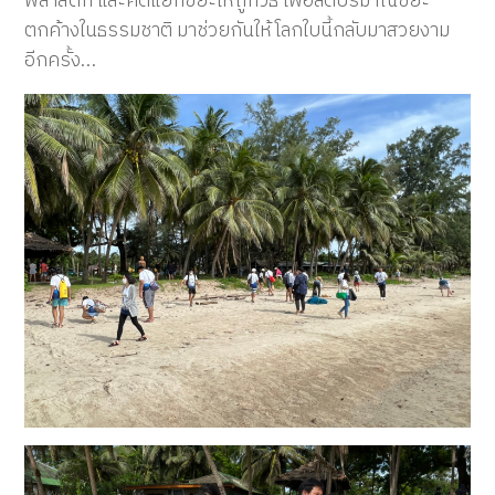
พลาสติก และคัดแยกขยะให้ถูกวิธี เพื่อลดปริมาณขยะ
ตกค้างในธรรมชาติ มาช่วยกันให้โลกใบนี้กลับมาสวยงาม
อีกครั้ง…