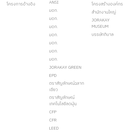
ANSI
โครงการอ้างอิง
โครงสร้างองค์กร
มอก.
สำนักงานใหญ่
มอก.
JORAKAY
MUSEUM
มอก.
บรรษัทภิบาล
มอก.
มอก.
มอก.
มอก.
JORAKAY GREEN
EPD
ตราสัญลักษณ์ฉลาก
เขียว
ตราสัญลักษณ์
เทคโนโลยีลดฝุ่น
CFP
CFR
LEED