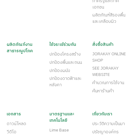
ภาครัฐและภาค
เอกชน
ผลิตภัณฑ์สีรองพื้น
และเคลือบผิว
ผลิตภัณฑ์งาน
ใช้จระเข้ร่วมกัน
สั่งซื้อสินค้า
สาธารณูปโภค
JORAKAY ONLINE
ปกป้องโครงสร้าง
SHOP
ปกป้องพื้นและถนน
SEE JORAKAY
ปกป้องผนัง
WEBSITE
ปกป้องดาดฟ้าและ
คำนวณการใช้งาน
หลังคา
ค้นหาร้านค้า
เอกสาร
มาตรฐานและ
เกี่ยวกับเรา
เทคโนโลยี
ดาวน์โหลด
ประวัติความเป็นมา
Lime Base
วีดีโอ
ปรัชญาองค์กร