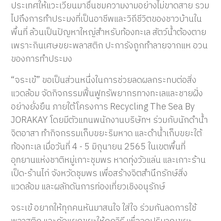
ประเทศให้แวะเวียนมาชื่นชมความงามอย่างไม่ขาดสาย รวม
ไปถึงการทำประมงที่เป็นอาชีพและวิถีชีวิตของชาวบ้านใน
พื้นที่ ล้วนเป็นปัญหาใหญ่สำหรับท้องทะเล สัตว์น้ำต้องตาย
เพราะกินเศษขยะพลาสติก ปะการังถูกทำลายจากแห อวน
ของการทำประมง
“จระเข้” ขอเป็นส่วนหนึ่งในการช่วยลดผลกระทบต่อสิ่ง
แวดล้อม จัดกิจกรรมฟื้นฟูทรัพยากรทางทะเลและชายฝั่ง
อย่างยั่งยืน ภายใต้โครงการ Recycling The Sea By
JORAKAY โดยมีตัวแทนพนักงานบริษัทฯ ร่วมกับนักดำน้ำ
จิตอาสา ทำกิจกรรมเก็บขยะริมหาด และดำน้ำเก็บขยะใต้
ท้องทะเล เมื่อวันที่ 4 - 5 มิถุนายน 2565 ในเขตพื้นที่
อุทยานแห่งชาติหมู่เกาะชุมพร หาดทุ่งวัวแล่น และเกาะร้าน
เป็ด-ร้านไก่ จังหวัดชุมพร เพื่อสร้างจิตสำนึกรักษ์สิ่ง
แวดล้อม และผลักดันการท่องเที่ยวเชิงอนุรักษ์
จระเข้ อยากให้ทุกคนหันมาสนใจ ใส่ใจ ร่วมกันลดการใช้