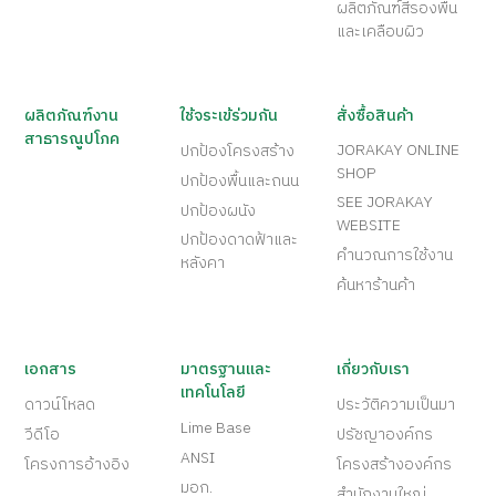
ผลิตภัณฑ์สีรองพื้น
และเคลือบผิว
ผลิตภัณฑ์งาน
ใช้จระเข้ร่วมกัน
สั่งซื้อสินค้า
สาธารณูปโภค
JORAKAY ONLINE
ปกป้องโครงสร้าง
SHOP
ปกป้องพื้นและถนน
SEE JORAKAY
ปกป้องผนัง
WEBSITE
ปกป้องดาดฟ้าและ
คำนวณการใช้งาน
หลังคา
ค้นหาร้านค้า
เอกสาร
มาตรฐานและ
เกี่ยวกับเรา
เทคโนโลยี
ดาวน์โหลด
ประวัติความเป็นมา
Lime Base
วีดีโอ
ปรัชญาองค์กร
ANSI
โครงการอ้างอิง
โครงสร้างองค์กร
มอก.
สำนักงานใหญ่