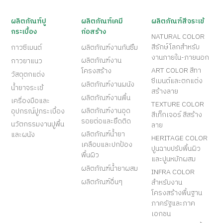
ผลิตภัณฑ์ปู
ผลิตภัณฑ์เคมี
ผลิตภัณฑ์สีจระเข้
กระเบื้อง
ก่อสร้าง
NATURAL COLOR
สีรักษ์โลกสำหรับ
กาวซีเมนต์
ผลิตภัณฑ์งานกันซึม
งานภายใน-ภายนอก
ผลิตภัณฑ์งาน
กาวยาแนว
ART COLOR สีทา
โครงสร้าง
วัสดุตกแต่ง
ซีเมนต์และตกแต่ง
ผลิตภัณฑ์งานผนัง
น้ำยาจระเข้
สร้างลาย
ผลิตภัณฑ์งานพื้น
เครื่องมือและ
TEXTURE COLOR
ผลิตภัณฑ์งานอุด
อุปกรณ์ปูกระเบื้อง
สีเท็กเจอร์ สีสร้าง
รอยต่อและยึดติด
นวัตกรรมงานปูพื้น
ลาย
ผลิตภัณฑ์น้ำยา
และผนัง
HERITAGE COLOR
เคลือบและปกป้อง
ปูนฉาบปรับพื้นผิว
พื้นผิว
และปูนหมักผสม
ผลิตภัณฑ์น้ำยาผสม
INFRA COLOR
ผลิตภัณฑ์อื่นๆ
สำหรับงาน
โครงสร้างพื้นฐาน
ภาครัฐและภาค
เอกชน