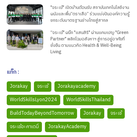
"จระเข้" เปิดบ้านต้อนรับ สถาบันเทคโนโลยีงาน
ผนังและพื้น“ตราเสือ” ร่วมแบ่งปันองค์ความรู้
ยกระดับมาตรฐานช่างไทยสู่สากล
“จระเข้" ผนึก "แสนสิริ" ผ่านแคมเปญ "Green
Partner" พลิกโฉมอสังหาฯ สู่การอยู่อาศัยที่
ยั่งยืน ตามแนวคิด Health & Well-Being
Living
แท็ก :
Jorakay
จระเข้
Jorakayacademy
WorldSkillsLyon2024
WorldSkillsThailand
BuildTodayBeyondTomorrow
Jorakay
จระเข้
จระเข้อะคาเดมี่
JorakayAcademy