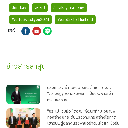
Jorakay
จระเข้
Jorakayacademy
WorldSkillsLyon2024
WorldSkillsThailand
แชร์
ข่าวสารล่าสุด
บริษัท จระเข้ คอร์ปอเรชั่น จำกัด แต่งตั้ง
“ดร.จิรัฏฐ์ สิริเฉลิมพงศ์” เป็นประธานเจ้า
หน้าที่บริหาร
“จระเข้” จับมือ “สอศ.” พัฒนาทักษะวิชาชีพ
ก่อสร้าง ยกระดับแรงงานไทย สร้างโอกาส
เยาวชน สู่ตลาดแรงงานอย่างมั่นใจและยั่งยืน