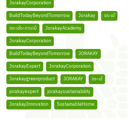
JorakayCorporation
BuildTodayBeyondTomorrow
Jorakay
จระเข้
จระเข้อะคาเดมี่
JorakayAcademy
JorakayCorporation
BuildTodayBeyondTomorrow
JORAKAY
JorakayExpert
JorakayCorporation
Jorakaygreenproduct
JORAKAY
จระเข้
jorakayexpert
jorakaysustainability
JorakayInnovation
SustainableHome