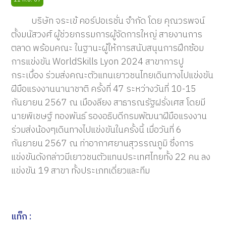
บริษัท จระเข้ คอร์ปอเรชั่น จำกัด โดย คุณวรพจน์
ตั้งมนัสวงศ์ ผู้ช่วยกรรมการผู้จัดการใหญ่ สายงานการ
ตลาด พร้อมคณะ ในฐานะผู้ให้การสนับสนุนการฝึกซ้อม
การแข่งขัน WorldSkills Lyon 2024 สาขาการปู
กระเบื้อง ร่วมส่งคณะตัวแทนเยาวชนไทยเดินทางไปแข่งขัน
ฝีมือแรงงานนานาชาติ ครั้งที่ 47 ระหว่างวันที่ 10-15
กันยายน 2567 ณ เมืองลียง สาธารณรัฐฝรั่งเศส โดยมี
นายพิเชษฐ์ ทองพันธ์ รองอธิบดีกรมพัฒนาฝีมือแรงงาน
ร่วมส่งน้องๆเดินทางไปแข่งขันในครั้งนี้ เมื่อวันที่ 6
กันยายน 2567 ณ ท่าอากาศยานสุวรรณภูมิ ซึ่งการ
แข่งขันดังกล่าวมีเยาวชนตัวแทนประเทศไทยทั้ง 22 คน ลง
แข่งขัน 19 สาขา ทั้งประเภทเดี่ยวและทีม
แท็ก :