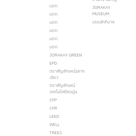
มอก.
JORAKAY
MUSEUM
มอก.
บรรษัทภิบาล
มอก.
มอก.
มอก.
มอก.
JORAKAY GREEN
EPD
ตราสัญลักษณ์ฉลาก
เขียว
ตราสัญลักษณ์
เทคโนโลยีลดฝุ่น
CFP
CFR
LEED
WELL
TREES