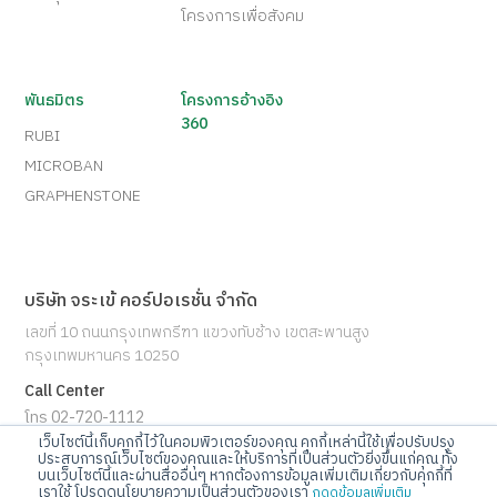
โครงการเพื่อสังคม
พันธมิตร
โครงการอ้างอิง
360
RUBI
MICROBAN
GRAPHENSTONE
บริษัท จระเข้ คอร์ปอเรชั่น จำกัด
เลขที่ 10 ถนนกรุงเทพกรีฑา แขวงทับช้าง เขตสะพานสูง
กรุงเทพมหานคร 10250
Call Center
โทร 02-720-1112
เว็บไซต์นี้เก็บคุกกี้ไว้ในคอมพิวเตอร์ของคุณ คุกกี้เหล่านี้ใช้เพื่อปรับปรุง
ประสบการณ์เว็บไซต์ของคุณและให้บริการที่เป็นส่วนตัวยิ่งขึ้นแก่คุณ ทั้ง
E-mail
บนเว็บไซต์นี้และผ่านสื่ออื่นๆ หากต้องการข้อมูลเพิ่มเติมเกี่ยวกับคุกกี้ที่
เราใช้ โปรดดูนโยบายความเป็นส่วนตัวของเรา
info@jorakay.co.th
กดดูข้อมูลเพิ่มเติม