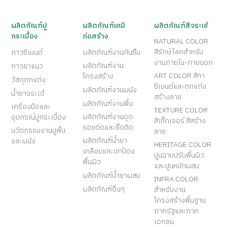
ผลิตภัณฑ์ปู
ผลิตภัณฑ์เคมี
ผลิตภัณฑ์สีจระเข้
กระเบื้อง
ก่อสร้าง
NATURAL COLOR
สีรักษ์โลกสำหรับ
กาวซีเมนต์
ผลิตภัณฑ์งานกันซึม
งานภายใน-ภายนอก
ผลิตภัณฑ์งาน
กาวยาแนว
ART COLOR สีทา
โครงสร้าง
วัสดุตกแต่ง
ซีเมนต์และตกแต่ง
ผลิตภัณฑ์งานผนัง
น้ำยาจระเข้
สร้างลาย
ผลิตภัณฑ์งานพื้น
เครื่องมือและ
TEXTURE COLOR
ผลิตภัณฑ์งานอุด
อุปกรณ์ปูกระเบื้อง
สีเท็กเจอร์ สีสร้าง
รอยต่อและยึดติด
นวัตกรรมงานปูพื้น
ลาย
ผลิตภัณฑ์น้ำยา
และผนัง
HERITAGE COLOR
เคลือบและปกป้อง
ปูนฉาบปรับพื้นผิว
พื้นผิว
และปูนหมักผสม
ผลิตภัณฑ์น้ำยาผสม
INFRA COLOR
ผลิตภัณฑ์อื่นๆ
สำหรับงาน
โครงสร้างพื้นฐาน
ภาครัฐและภาค
เอกชน