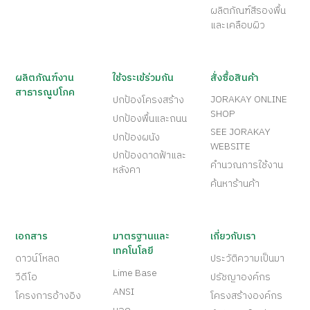
ผลิตภัณฑ์สีรองพื้น
และเคลือบผิว
ผลิตภัณฑ์งาน
ใช้จระเข้ร่วมกัน
สั่งซื้อสินค้า
สาธารณูปโภค
JORAKAY ONLINE
ปกป้องโครงสร้าง
SHOP
ปกป้องพื้นและถนน
SEE JORAKAY
ปกป้องผนัง
WEBSITE
ปกป้องดาดฟ้าและ
คำนวณการใช้งาน
หลังคา
ค้นหาร้านค้า
เอกสาร
มาตรฐานและ
เกี่ยวกับเรา
เทคโนโลยี
ดาวน์โหลด
ประวัติความเป็นมา
Lime Base
วีดีโอ
ปรัชญาองค์กร
ANSI
โครงการอ้างอิง
โครงสร้างองค์กร