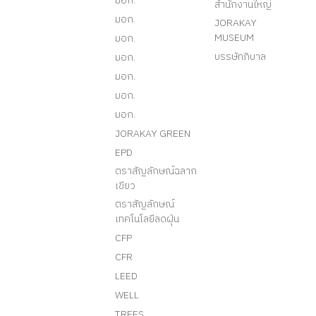
มอก.
สำนักงานใหญ่
มอก.
JORAKAY
MUSEUM
มอก.
บรรษัทภิบาล
มอก.
มอก.
มอก.
มอก.
JORAKAY GREEN
EPD
ตราสัญลักษณ์ฉลาก
เขียว
ตราสัญลักษณ์
เทคโนโลยีลดฝุ่น
CFP
CFR
LEED
WELL
TREES