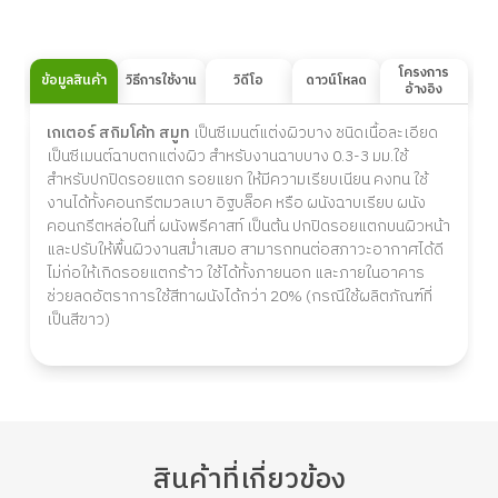
โครงการ
ข้อมูลสินค้า
วิธีการใช้งาน
วิดีโอ
ดาวน์โหลด
อ้างอิง
เกเตอร์ สกิมโค้ท สมูท
เป็นซีเมนต์แต่งผิวบาง ชนิดเนื้อละเอียด
เป็นซีเมนต์ฉาบตกแต่งผิว สำหรับงานฉาบบาง 0.3-3 มม.ใช้
สำหรับปกปิดรอยแตก รอยแยก ให้มีความเรียบเนียน คงทน ใช้
งานได้ทั้งคอนกรีตมวลเบา อิฐบล็อค หรือ ผนังฉาบเรียบ ผนัง
คอนกรีตหล่อในที่ ผนังพรีคาสท์ เป็นต้น ปกปิดรอยแตกบนผิวหน้า
และปรับให้พื้นผิวงานสม่ำเสมอ สามารถทนต่อสภาวะอากาศได้ดี
ไม่ก่อให้เกิดรอยแตกร้าว ใช้ได้ทั้งภายนอก และภายในอาคาร
ช่วยลดอัตราการใช้สีทาผนังได้กว่า 20% (กรณีใช้ผลิตภัณฑ์ที่
เป็นสีขาว)
สินค้า
ที่เกี่ยวข้อง