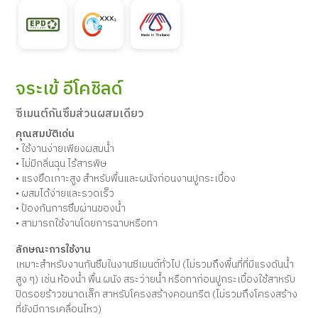
จระเข้ อีโคชิลด์
ซีเมนต์กันซึมส่วนผสมเดียว
คุณสมบัติเด่น
• ใช้งานง่ายเพียงผสมน้ำ
• ไม่มีกลิ่นฉุน ไร้สารพิษ
• แรงยึดเกาะสูง สำหรับพื้นและผนังก่อนงานปูกระเบื้อง
• ผสมได้ง่ายและรวดเร็ว
• ป้องกันการซึมผ่านของน้ำ
• สามารถใช้งานโดยการฉาบหรือทา
ลักษณะการใช้งาน
เหมาะสำหรับงานกันซึมในงานซีเมนต์ทั่วไป (ไม่รวมถึงพื้นที่ที่มีแรงดันน้ำ
สูง ๆ) เช่น ห้องน้ำ พื้น ผนัง สระว่ายน้ำ หรือทาก่อนปูกระเบื้องใช้สาหรับ
ปิดรอยร้าวขนาดเล็ก สาหรับโครงสร้างคอนกรีต (ไม่รวมถึงโครงสร้าง
ที่ยังมีการเคลื่อนไหว)