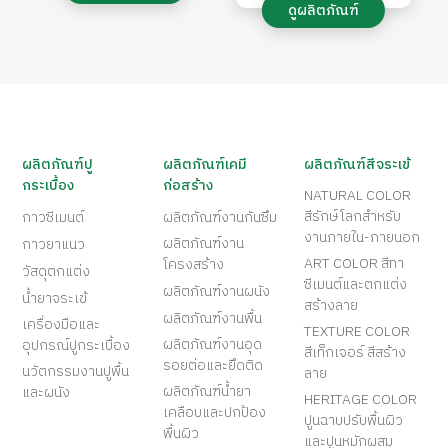
ดูผลิตภัณฑ์
ผลิตภัณฑ์ปู
ผลิตภัณฑ์เคมี
ผลิตภัณฑ์สีจระเข้
กระเบื้อง
ก่อสร้าง
NATURAL COLOR
สีรักษ์โลกสำหรับ
กาวซีเมนต์
ผลิตภัณฑ์งานกันซึม
งานภายใน-ภายนอก
ผลิตภัณฑ์งาน
กาวยาแนว
ART COLOR สีทา
โครงสร้าง
วัสดุตกแต่ง
ซีเมนต์และตกแต่ง
ผลิตภัณฑ์งานผนัง
น้ำยาจระเข้
สร้างลาย
ผลิตภัณฑ์งานพื้น
เครื่องมือและ
TEXTURE COLOR
ผลิตภัณฑ์งานอุด
อุปกรณ์ปูกระเบื้อง
สีเท็กเจอร์ สีสร้าง
รอยต่อและยึดติด
นวัตกรรมงานปูพื้น
ลาย
ผลิตภัณฑ์น้ำยา
และผนัง
HERITAGE COLOR
เคลือบและปกป้อง
ปูนฉาบปรับพื้นผิว
พื้นผิว
และปูนหมักผสม