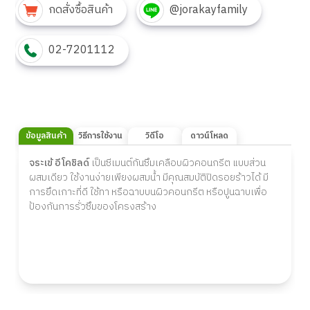
กดสั่งซื้อสินค้า
@jorakayfamily
02-7201112
ข้อมูลสินค้า
วิธีการใช้งาน
วิดีโอ
ดาวน์โหลด
จระเข้ อีโคชิลด์
เป็นซีเมนต์กันซึมเคลือบผิวคอนกรีต แบบส่วน
ผสมเดียว ใช้งานง่ายเพียงผสมน้ำ มีคุณสมบัติปิดรอยร้าวได้ มี
การยึดเกาะที่ดี ใช้ทา หรือฉาบบนผิวคอนกรีต หรือปูนฉาบเพื่อ
ป้องกันการรั่วซึมของโครงสร้าง