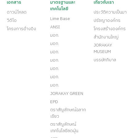
เอกสาร
มาตรฐานและ
เกี่ยวกับเรา
เทคโนโลยี
ดาวน์โหลด
ประวัติความเป็นมา
Lime Base
วีดีโอ
ปรัชญาองค์กร
ANSI
โครงการอ้างอิง
โครงสร้างองค์กร
มอก.
สำนักงานใหญ่
มอก.
JORAKAY
MUSEUM
มอก.
บรรษัทภิบาล
มอก.
มอก.
มอก.
มอก.
JORAKAY GREEN
EPD
ตราสัญลักษณ์ฉลาก
เขียว
ตราสัญลักษณ์
เทคโนโลยีลดฝุ่น