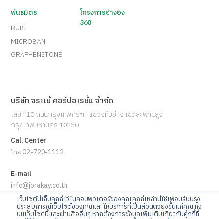
พันธมิตร
โครงการอ้างอิง
360
RUBI
MICROBAN
GRAPHENSTONE
บริษัท จระเข้ คอร์ปอเรชั่น จำกัด
เลขที่ 10 ถนนกรุงเทพกรีฑา แขวงทับช้าง เขตสะพานสูง
กรุงเทพมหานคร 10250
Call Center
โทร 02-720-1112
E-mail
info@jorakay.co.th
เว็บไซต์นี้เก็บคุกกี้ไว้ในคอมพิวเตอร์ของคุณ คุกกี้เหล่านี้ใช้เพื่อปรับปรุง
Social
ประสบการณ์เว็บไซต์ของคุณและให้บริการที่เป็นส่วนตัวยิ่งขึ้นแก่คุณ ทั้ง
บนเว็บไซต์นี้และผ่านสื่ออื่นๆ หากต้องการข้อมูลเพิ่มเติมเกี่ยวกับคุกกี้ที่