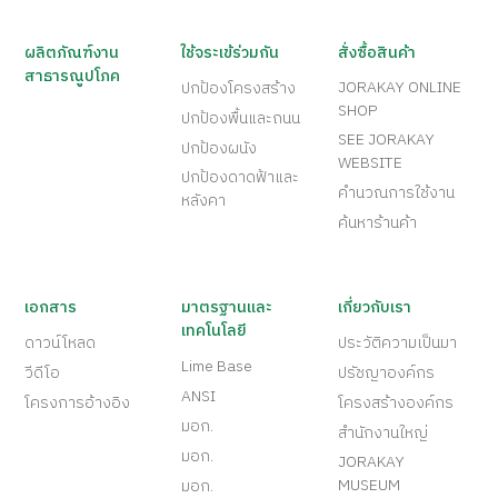
ผลิตภัณฑ์งาน
ใช้จระเข้ร่วมกัน
สั่งซื้อสินค้า
สาธารณูปโภค
JORAKAY ONLINE
ปกป้องโครงสร้าง
SHOP
ปกป้องพื้นและถนน
SEE JORAKAY
ปกป้องผนัง
WEBSITE
ปกป้องดาดฟ้าและ
คำนวณการใช้งาน
หลังคา
ค้นหาร้านค้า
เอกสาร
มาตรฐานและ
เกี่ยวกับเรา
เทคโนโลยี
ดาวน์โหลด
ประวัติความเป็นมา
Lime Base
วีดีโอ
ปรัชญาองค์กร
ANSI
โครงการอ้างอิง
โครงสร้างองค์กร
มอก.
สำนักงานใหญ่
มอก.
JORAKAY
MUSEUM
มอก.