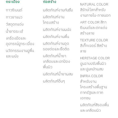
กระเบื้อง
ก่อสร้าง
NATURAL COLOR
สีรักษ์โลกสำหรับ
กาวซีเมนต์
ผลิตภัณฑ์งานกันซึม
งานภายใน-ภายนอก
ผลิตภัณฑ์งาน
กาวยาแนว
ART COLOR สีทา
โครงสร้าง
วัสดุตกแต่ง
ซีเมนต์และตกแต่ง
ผลิตภัณฑ์งานผนัง
น้ำยาจระเข้
สร้างลาย
ผลิตภัณฑ์งานพื้น
เครื่องมือและ
TEXTURE COLOR
ผลิตภัณฑ์งานอุด
อุปกรณ์ปูกระเบื้อง
สีเท็กเจอร์ สีสร้าง
รอยต่อและยึดติด
นวัตกรรมงานปูพื้น
ลาย
ผลิตภัณฑ์น้ำยา
และผนัง
HERITAGE COLOR
เคลือบและปกป้อง
ปูนฉาบปรับพื้นผิว
พื้นผิว
และปูนหมักผสม
ผลิตภัณฑ์น้ำยาผสม
INFRA COLOR
ผลิตภัณฑ์อื่นๆ
สำหรับงาน
โครงสร้างพื้นฐาน
ภาครัฐและภาค
เอกชน
ผลิตภัณฑ์สีรองพื้น
และเคลือบผิว