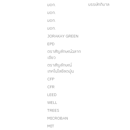
บรรษัทภิบาล
มอก.
มอก.
มอก.
มอก.
JORAKAY GREEN
EPD
ตราสัญลักษณ์ฉลาก
เขียว
ตราสัญลักษณ์
เทคโนโลยีลดฝุ่น
CFP
CFR
LEED
WELL
TREES
MICROBAN
MIT