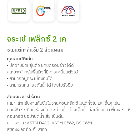
จระเข้ เฟล็กซ์ 2 เค
ซีเมนต์ทากันซึม 2 ส่วนผสม
คุณสมบัติเด่น
• มีความยืดหยุ่นตัว ปกปิดรอยร้าวได้ดี
• เหมาะสำหรับพื้นผิวที่มีการเคลื่อนตัวได้
• สามารถปูกระเบื้องทับได้
• สามารถทนแรงดันน้ำได้ โดยไม่รั่วซึม
ลักษณะการใช้งาน
เหมาะสำหรับงานกันซึมในงานคอนกรีต ซีเมนต์ทั่วไป และอื่นๆ เช่น
ดาดฟ้า ระเบียง ห้องน้ำ สระว่ายน้ำ อ่างเก็บน้ำ บ่อเลี้ยงปลา พื้นและผนัง
คอนกรีต บ่อบำบัดน้ำเสีย เป็นต้น
มาตรฐาน : ASTM D412, ASTM C882, BS 1881
สีของผลิตภัณฑ์ : สีเทา