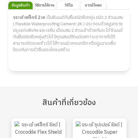
ข้อมูลสินค้า
วิธีการใช้งาน
วิดีโอ
ดาวน์โหลด
จระเข้ เฟล็กซ์ 2 เค
เป็นซีเมนต์กันซึมชนิดยืดหยุ่น ชนิด 2 ส่วนผสม
( Flexible Waterproofing Cement-2K ) ประกอบด้วยปูนทราย
ปรุงแต่งพิเศษ และเรซิ่น เมื่อผสม 2 ส่วนเข้าด้วยกันจะได้ ซีเมนต์
กันซึมชนิดยืดหยุ่นตัวได้ มีคุณสมบัติทนต่อสภาวะอากาศได้ดี
สามารถปิดรอยร้าวได้ ใช้ทาบนผิวคอนกรีต หรือปูนฉาบเพื่อ
ป้องกันการรั่วซึมของโครงสร้าง
สินค้า
ที่เกี่ยวข้อง