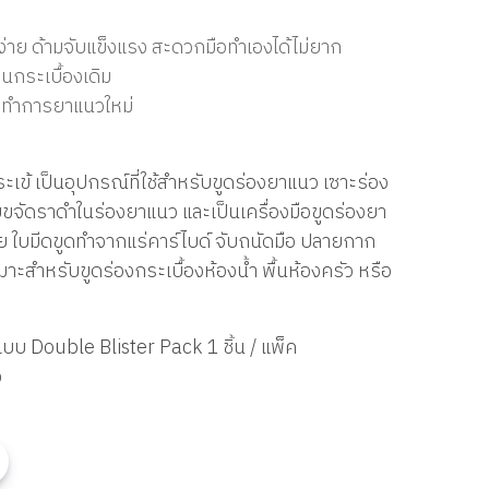
นง่าย ด้ามจับแข็งแรง สะดวกมือทำเองได้ไม่ยาก
นกระเบื้องเดิม
ล้วทำการยาแนวใหม่
ะเข้ เป็นอุปกรณ์ที่ใช้สำหรับขูดร่องยาแนว เซาะร่อง
บขจัดราดำในร่องยาแนว และเป็นเครื่องมือขูดร่องยา
าย ใบมีดขูดทำจากแร่คาร์ไบด์ จับถนัดมือ ปลายกาก
ะสำหรับขูดร่องกระเบื้องห้องน้ำ พื้นห้องครัว หรือ
บบ Double Blister Pack 1 ชิ้น / แพ็ค
ง