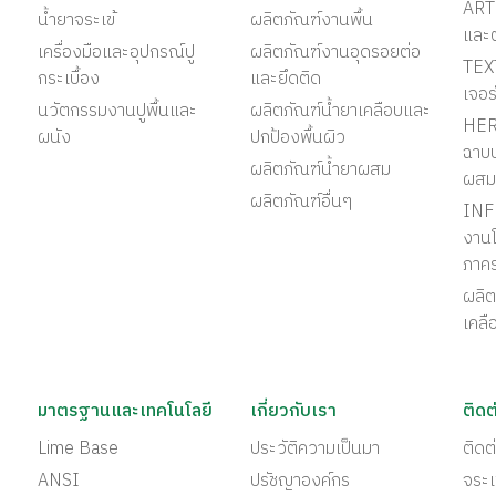
ART 
น้ำยาจระเข้
ผลิตภัณฑ์งานพื้น
และ
เครื่องมือและอุปกรณ์ปู
ผลิตภัณฑ์งานอุดรอยต่อ
TEX
กระเบื้อง
และยึดติด
เจอร
นวัตกรรมงานปูพื้นและ
ผลิตภัณฑ์น้ำยาเคลือบและ
HER
ผนัง
ปกป้องพื้นผิว
ฉาบป
ผลิตภัณฑ์น้ำยาผสม
ผสม
ผลิตภัณฑ์อื่นๆ
INF
งานโ
ภาค
ผลิต
เคลื
มาตรฐานและเทคโนโลยี
เกี่ยวกับเรา
ติดต
Lime Base
ประวัติความเป็นมา
ติด
ANSI
ปรัชญาองค์กร
จระเ