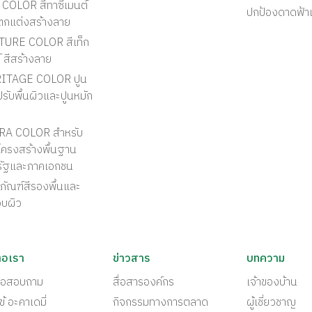
COLOR สีทาซีเมนต์
ปกป้องดาดฟ้า
ตกแต่งสร้างลาย
TURE COLOR สีเท็ก
์ สีสร้างลาย
ITAGE COLOR ปูน
รับพื้นผิวและปูนหมัก
RA COLOR สำหรับ
ครงสร้างพื้นฐาน
รัฐและภาคเอกชน
ภัณฑ์สีรองพื้นและ
อบผิว
่อเรา
ข่าวสาร
บทความ
ต่อสอบถาม
สื่อสารองค์กร
เจ้าของบ้าน
ข้ อะคาเดมี่
กิจกรรมทางการตลาด
ผู้เชี่ยวชาญ