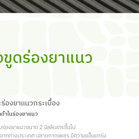
ือขูดร่องยาแนว
าะร่องยาแนวกระเบื้อง
าดำในร่องยาแนว
ับร่องยาแนวขนาด 2 มิลลิเมตรขึ้นไป
ด์จากต่างประเทศ ปลายกากเพชร มีความแข็งแกร่ง