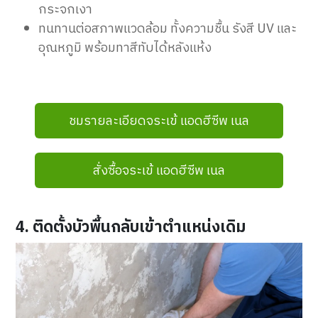
กระจกเงา
ทนทานต่อสภาพแวดล้อม ทั้งความชื้น รังสี UV และ
อุณหภูมิ พร้อมทาสีทับได้หลังแห้ง
ชมรายละเอียดจระเข้ แอดฮีซีพ เนล
สั่งซื้อจระเข้ แอดฮีซีพ เนล
4. ติดตั้งบัวพื้นกลับเข้าตำแหน่งเดิม