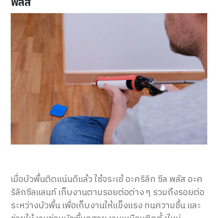
พลัส
เมื่อบัวพื้นติดแน่นดีแล้ว ใช้จระเข้ อะคริลิก ซีล พลัส อะค
ริลิกซีลแลนท์ เก็บงานตามรอยต่อต่าง ๆ รวมถึงรอยต่อ
ระหว่างบัวพื้น เพื่อเก็บงานให้แข็งแรง ทนความชื้น และ