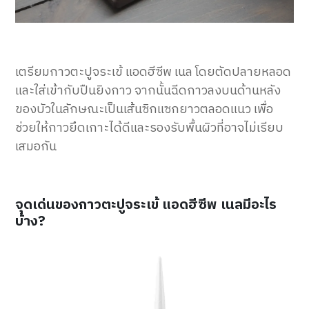
เตรียมกาวตะปูจระเข้ แอดฮีซีพ เนล โดยตัดปลายหลอด
และใส่เข้ากับปืนยิงกาว จากนั้นฉีดกาวลงบนด้านหลัง
ของบัวในลักษณะเป็นเส้นซิกแซกยาวตลอดแนว เพื่อ
ช่วยให้กาวยึดเกาะได้ดีและรองรับพื้นผิวที่อาจไม่เรียบ
เสมอกัน
จุดเด่นของกาวตะปูจระเข้ แอดฮีซีพ เนลมีอะไร
บ้าง?