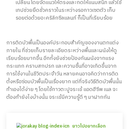
เปลี่ยน โดยจัดแนวให้ตรงและกดให้แนบสนิท แล้วใช้
เทปช่วยยึดชั่วคราวในระหว่างรอกาวเซตตัว เก็บ
รอยต่อด้วยอะคริลิกซีลแลนท์ ก็เป็นที่เรียบร้อย
การติดบัวพื้นเป็นองค์ประกอบสำคัญของงานตกแต่ง
ภายใน ที่ช่วยเก็บรายละเอียดระหว่างพื้นและผนังให้ดู
เรียบร้อยมากขึ้น อีกทั้งยังช่วยป้องกันผนังจากแรง
กระแทก คราบสกปรก และความชื้นที่อาจเกิดขึ้นจาก
การใช้งานในชีวิตประจำวัน หลายคนอาจคิดว่าการติด
ตั้งหรือซ่อมบัวพื้นเป็นเรื่องยาก แต่ที่จริงวิธีติดบัวพื้นนั้น
ทำเองได้ง่าย ๆ โดยใช้กาวตะปูจระเข้ แอดฮีซีพ เนล จะ
ต้องทำยังไงบ้างนั้น จระเข้มีความรู้ดี ๆ มาฝากกัน
ยาวไปอยากเลือก