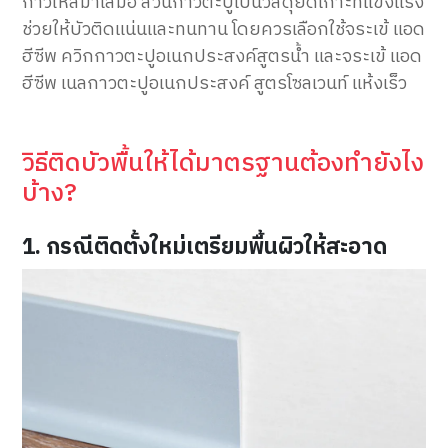
กาวให้สม่ำเสมอ ส่วนกาวตะปูเป็นวัสดุยึดเกาะที่แข็งแรง
ช่วยให้บัวติดแน่นและทนทาน โดยควรเลือกใช้จระเข้ แอด
ฮีซีพ ควิกกาวตะปูอเนกประสงค์สูตรน้ำ และจระเข้ แอด
ฮีซีพ เนลกาวตะปูอเนกประสงค์ สูตรโซลเวนท์ แห้งเร็ว
วิธีติดบัวพื้นให้ได้มาตรฐานต้องทำยังไง
บ้าง?
1. กรณีติดตั้งใหม่เตรียมพื้นผิวให้สะอาด