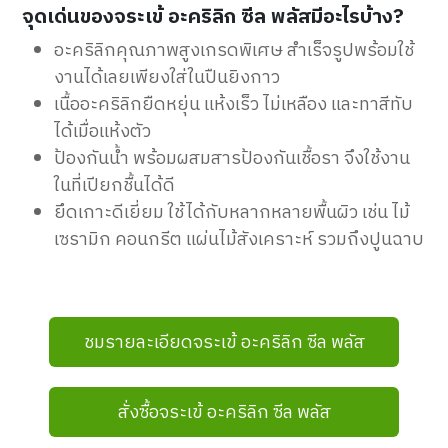
จุดเด่นของจระเข้ อะคริลิก ซีล พลัสมีอะไรบ้าง?
อะคริลิกคุณภาพสูงเกรดพิเศษ สำเร็จรูปพร้อมใช้
งานได้เลยเพียงใส่ในปืนยิงกาว
เนื้ออะคริลิกยืดหยุ่น แห้งเร็ว ไม่เหลือง และทาสีทับ
ได้เมื่อแห้งตัว
ป้องกันน้ำ พร้อมผสมสารป้องกันเชื้อรา จึงใช้งาน
ในที่เปียกชื้นได้ดี
ยึดเกาะดีเยี่ยม ใช้ได้กับหลากหลายพื้นผิว เช่น ไม้
เซรามิก คอนกรีต แผ่นไม้สังเคราะห์ รวมถึงปูนฉาบ
ชมรายละเอียดจระเข้ อะคริลิก ซีล พลัส
สั่งซื้อจระเข้ อะคริลิก ซีล พลัส