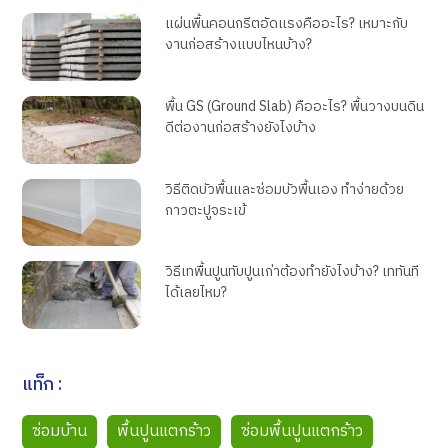
แผ่นพื้นคอนกรีตอัดแรงคืออะไร? เหมาะกับ
งานก่อสร้างแบบไหนบ้าง?
พื้น GS (Ground Slab) คืออะไร? พื้นวางบนดิน
ดีต่องานก่อสร้างยังไงบ้าง
วิธีติดบัวพื้นและซ่อมบัวพื้นเอง ทำง่ายด้วย
กาวตะปูจระเข้
วิธีเทพื้นปูนทับปูนเก่าต้องทำยังไงบ้าง? เททันที
ได้เลยไหม?
แท็ก :
ซ่อมบ้าน
พื้นปูนแตกร้าว
ซ่อมพื้นปูนแตกร้าว