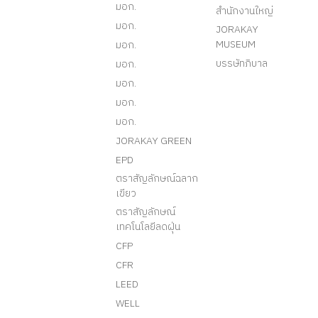
มอก.
สำนักงานใหญ่
มอก.
JORAKAY
MUSEUM
มอก.
บรรษัทภิบาล
มอก.
มอก.
มอก.
มอก.
JORAKAY GREEN
EPD
ตราสัญลักษณ์ฉลาก
เขียว
ตราสัญลักษณ์
เทคโนโลยีลดฝุ่น
CFP
CFR
LEED
WELL