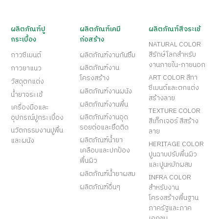
ผลิตภัณฑ์ปู
ผลิตภัณฑ์เคมี
ผลิตภัณฑ์สีจระเข้
กระเบื้อง
ก่อสร้าง
NATURAL COLOR
สีรักษ์โลกสำหรับ
กาวซีเมนต์
ผลิตภัณฑ์งานกันซึม
งานภายใน-ภายนอก
ผลิตภัณฑ์งาน
กาวยาแนว
ART COLOR สีทา
โครงสร้าง
วัสดุตกแต่ง
ซีเมนต์และตกแต่ง
ผลิตภัณฑ์งานผนัง
น้ำยาจระเข้
สร้างลาย
ผลิตภัณฑ์งานพื้น
เครื่องมือและ
TEXTURE COLOR
ผลิตภัณฑ์งานอุด
อุปกรณ์ปูกระเบื้อง
สีเท็กเจอร์ สีสร้าง
รอยต่อและยึดติด
นวัตกรรมงานปูพื้น
ลาย
ผลิตภัณฑ์น้ำยา
และผนัง
HERITAGE COLOR
เคลือบและปกป้อง
ปูนฉาบปรับพื้นผิว
พื้นผิว
และปูนหมักผสม
ผลิตภัณฑ์น้ำยาผสม
INFRA COLOR
ผลิตภัณฑ์อื่นๆ
สำหรับงาน
โครงสร้างพื้นฐาน
ภาครัฐและภาค
เอกชน