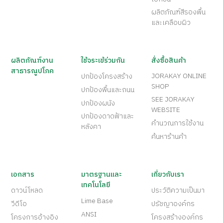
ผลิตภัณฑ์สีรองพื้น
และเคลือบผิว
ผลิตภัณฑ์งาน
ใช้จระเข้ร่วมกัน
สั่งซื้อสินค้า
สาธารณูปโภค
JORAKAY ONLINE
ปกป้องโครงสร้าง
SHOP
ปกป้องพื้นและถนน
SEE JORAKAY
ปกป้องผนัง
WEBSITE
ปกป้องดาดฟ้าและ
คำนวณการใช้งาน
หลังคา
ค้นหาร้านค้า
เอกสาร
มาตรฐานและ
เกี่ยวกับเรา
เทคโนโลยี
ดาวน์โหลด
ประวัติความเป็นมา
Lime Base
วีดีโอ
ปรัชญาองค์กร
ANSI
โครงการอ้างอิง
โครงสร้างองค์กร