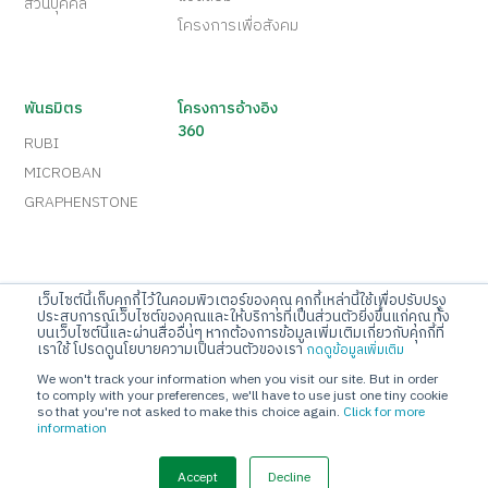
ส่วนบุคคล
โครงการเพื่อสังคม
พันธมิตร
โครงการอ้างอิง
360
RUBI
MICROBAN
GRAPHENSTONE
เว็บไซต์นี้เก็บคุกกี้ไว้ในคอมพิวเตอร์ของคุณ คุกกี้เหล่านี้ใช้เพื่อปรับปรุง
บริษัท จระเข้ คอร์ปอเรชั่น จำกัด
ประสบการณ์เว็บไซต์ของคุณและให้บริการที่เป็นส่วนตัวยิ่งขึ้นแก่คุณ ทั้ง
บนเว็บไซต์นี้และผ่านสื่ออื่นๆ หากต้องการข้อมูลเพิ่มเติมเกี่ยวกับคุกกี้ที่
เลขที่ 10 ถนนกรุงเทพกรีฑา แขวงทับช้าง เขตสะพานสูง
เราใช้ โปรดดูนโยบายความเป็นส่วนตัวของเรา
กดดูข้อมูลเพิ่มเติม
กรุงเทพมหานคร 10250
We won't track your information when you visit our site. But in order
Call Center
to comply with your preferences, we'll have to use just one tiny cookie
so that you're not asked to make this choice again.
Click for more
โทร 02-720-1112
information
E-mail
Accept
Decline