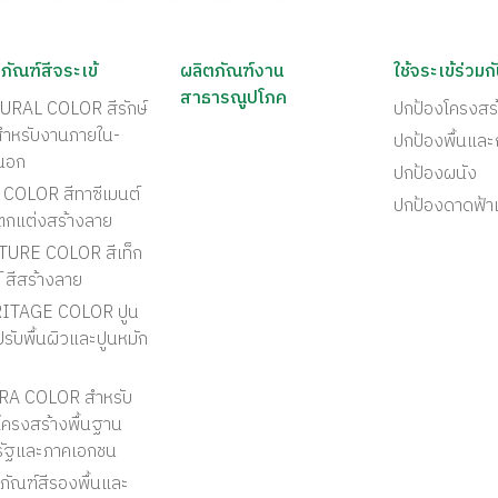
ภัณฑ์สีจระเข้
ผลิตภัณฑ์งาน
ใช้จระเข้ร่วมก
สาธารณูปโภค
URAL COLOR สีรักษ์
ปกป้องโครงสร
สำหรับงานภายใน-
ปกป้องพื้นแล
นอก
ปกป้องผนัง
COLOR สีทาซีเมนต์
ปกป้องดาดฟ้า
ตกแต่งสร้างลาย
TURE COLOR สีเท็ก
์ สีสร้างลาย
ITAGE COLOR ปูน
รับพื้นผิวและปูนหมัก
RA COLOR สำหรับ
ครงสร้างพื้นฐาน
รัฐและภาคเอกชน
ภัณฑ์สีรองพื้นและ