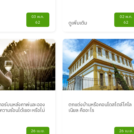
03 พ.ค.
02 พ.ค.
62
ดูเพิ่มเติม
62
เกอร์บนหลังคาพ่นละออง
ตกแต่งบ้านหรือคอนโดสไตล์โคโล
ดความร้อนได้เยอะหรือไม่
เนียล คืออะไร
26 เม.ย.
26 เม.ย.