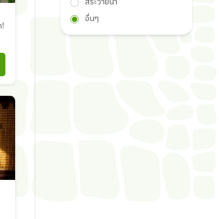
สระว่ายน้ำ
อื่นๆ
ด!