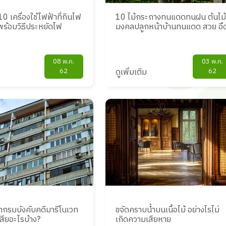
10 เครื่องใช้ไฟฟ้าที่กินไฟ
10 ไม้กระถางทนแดดทนฝน ต้นไม้
 พร้อมวิธีประหยัดไฟ
มงคลปลูกหน้าบ้านทนแดด สวย อึ
08 พ.ค.
03 พ.ค.
62
ดูเพิ่มเติม
62
ากกรมบังคับคดีมารีโนเวท
ขจัดคราบน้ำบนเนื้อไม้ อย่างไรไม่
อเสียอะไรบ้าง?
เกิดความเสียหาย