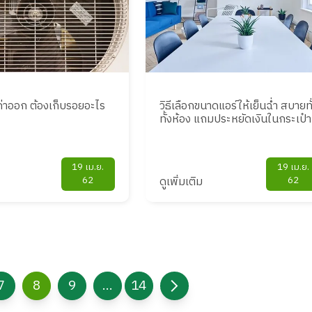
่าออก ต้องเก็บรอยอะไร
วิธีเลือกขนาดแอร์ให้เย็นฉ่ำ สบายทั
ทั้งห้อง แถมประหยัดเงินในกระเป๋า
19 เม.ย.
19 เม.ย.
62
ดูเพิ่มเติม
62
7
8
9
...
14