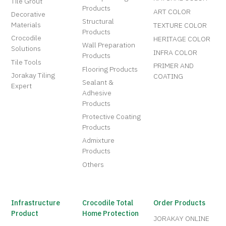
Tile Grout
Products
ART COLOR
Decorative
Structural
Materials
TEXTURE COLOR
Products
Crocodile
HERITAGE COLOR
Wall Preparation
Solutions
INFRA COLOR
Products
Tile Tools
PRIMER AND
Flooring Products
Jorakay Tiling
COATING
Sealant &
Expert
Adhesive
Products
Protective Coating
Products
Admixture
Products
Others
Infrastructure
Crocodile Total
Order Products
Product
Home Protection
JORAKAY ONLINE