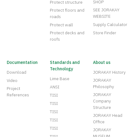
SHOP
Protect structure
SEE JORAKAY
Protect floors and
WEBSITE
roads
Supply Calculator
Protect wall
Protect decks and
Store Finder
roofs
Documentation
Standards and
About us
Technology
Download
JORAKAY History
Lime Base
JORAKAY
Video
Philosophy
ANSI
Project
JORAKAY
References
TISI
Company
TISI
Structure
TISI
JORAKAY Head
TISI
Office
TISI
JORAKAY
MUSEUM
TISI