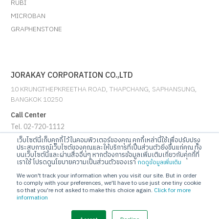
RUBI
MICROBAN
GRAPHENSTONE
JORAKAY CORPORATION CO.,LTD
10 KRUNGTHEPKREETHA ROAD, THAPCHANG, SAPHANSUNG,
BANGKOK 10250
Call Center
Tel. 02-720-1112
เว็บไซต์นี้เก็บคุกกี้ไว้ในคอมพิวเตอร์ของคุณ คุกกี้เหล่านี้ใช้เพื่อปรับปรุง
ประสบการณ์เว็บไซต์ของคุณและให้บริการที่เป็นส่วนตัวยิ่งขึ้นแก่คุณ ทั้ง
E-mail
บนเว็บไซต์นี้และผ่านสื่ออื่นๆ หากต้องการข้อมูลเพิ่มเติมเกี่ยวกับคุกกี้ที่
info@jorakay.co.th
เราใช้ โปรดดูนโยบายความเป็นส่วนตัวของเรา
กดดูข้อมูลเพิ่มเติม
We won't track your information when you visit our site. But in order
Social
to comply with your preferences, we'll have to use just one tiny cookie
so that you're not asked to make this choice again.
Click for more
information