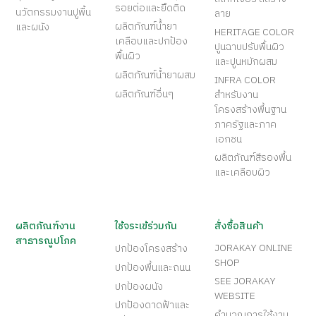
รอยต่อและยึดติด
นวัตกรรมงานปูพื้น
ลาย
ผลิตภัณฑ์น้ำยา
และผนัง
HERITAGE COLOR
เคลือบและปกป้อง
ปูนฉาบปรับพื้นผิว
พื้นผิว
และปูนหมักผสม
ผลิตภัณฑ์น้ำยาผสม
INFRA COLOR
ผลิตภัณฑ์อื่นๆ
สำหรับงาน
โครงสร้างพื้นฐาน
ภาครัฐและภาค
เอกชน
ผลิตภัณฑ์สีรองพื้น
และเคลือบผิว
ผลิตภัณฑ์งาน
ใช้จระเข้ร่วมกัน
สั่งซื้อสินค้า
สาธารณูปโภค
JORAKAY ONLINE
ปกป้องโครงสร้าง
SHOP
ปกป้องพื้นและถนน
SEE JORAKAY
ปกป้องผนัง
WEBSITE
ปกป้องดาดฟ้าและ
คำนวณการใช้งาน