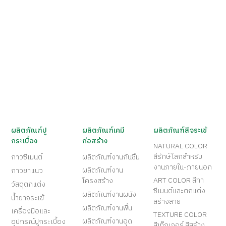
ผลิตภัณฑ์ปู
ผลิตภัณฑ์เคมี
ผลิตภัณฑ์สีจระเข้
กระเบื้อง
ก่อสร้าง
NATURAL COLOR
สีรักษ์โลกสำหรับ
กาวซีเมนต์
ผลิตภัณฑ์งานกันซึม
งานภายใน-ภายนอก
ผลิตภัณฑ์งาน
กาวยาแนว
ART COLOR สีทา
โครงสร้าง
วัสดุตกแต่ง
ซีเมนต์และตกแต่ง
ผลิตภัณฑ์งานผนัง
น้ำยาจระเข้
สร้างลาย
ผลิตภัณฑ์งานพื้น
เครื่องมือและ
TEXTURE COLOR
ผลิตภัณฑ์งานอุด
อุปกรณ์ปูกระเบื้อง
สีเท็กเจอร์ สีสร้าง