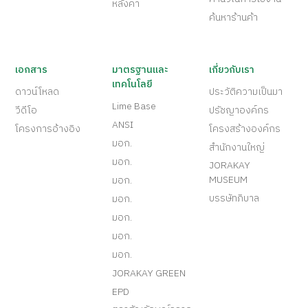
หลังคา
ค้นหาร้านค้า
เอกสาร
มาตรฐานและ
เกี่ยวกับเรา
เทคโนโลยี
ดาวน์โหลด
ประวัติความเป็นมา
Lime Base
วีดีโอ
ปรัชญาองค์กร
ANSI
โครงการอ้างอิง
โครงสร้างองค์กร
มอก.
สำนักงานใหญ่
มอก.
JORAKAY
MUSEUM
มอก.
บรรษัทภิบาล
มอก.
มอก.
มอก.
มอก.
JORAKAY GREEN
EPD