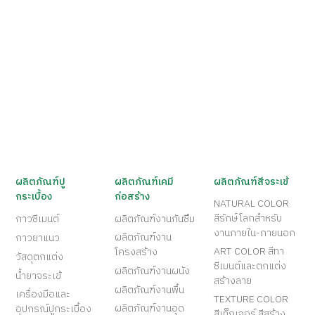
ผลิตภัณฑ์ปู
ผลิตภัณฑ์เคมี
ผลิตภัณฑ์สีจระเข้
กระเบื้อง
ก่อสร้าง
NATURAL COLOR
สีรักษ์โลกสำหรับ
กาวซีเมนต์
ผลิตภัณฑ์งานกันซึม
งานภายใน-ภายนอก
ผลิตภัณฑ์งาน
กาวยาแนว
ART COLOR สีทา
โครงสร้าง
วัสดุตกแต่ง
ซีเมนต์และตกแต่ง
ผลิตภัณฑ์งานผนัง
น้ำยาจระเข้
สร้างลาย
ผลิตภัณฑ์งานพื้น
เครื่องมือและ
TEXTURE COLOR
ผลิตภัณฑ์งานอุด
อุปกรณ์ปูกระเบื้อง
สีเท็กเจอร์ สีสร้าง