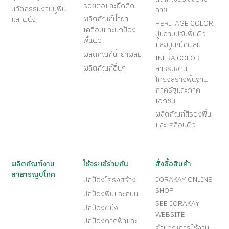
รอยต่อและยึดติด
นวัตกรรมงานปูพื้น
ลาย
ผลิตภัณฑ์น้ำยา
และผนัง
HERITAGE COLOR
เคลือบและปกป้อง
ปูนฉาบปรับพื้นผิว
พื้นผิว
และปูนหมักผสม
ผลิตภัณฑ์น้ำยาผสม
INFRA COLOR
ผลิตภัณฑ์อื่นๆ
สำหรับงาน
โครงสร้างพื้นฐาน
ภาครัฐและภาค
เอกชน
ผลิตภัณฑ์สีรองพื้น
และเคลือบผิว
ผลิตภัณฑ์งาน
ใช้จระเข้ร่วมกัน
สั่งซื้อสินค้า
สาธารณูปโภค
JORAKAY ONLINE
ปกป้องโครงสร้าง
SHOP
ปกป้องพื้นและถนน
SEE JORAKAY
ปกป้องผนัง
WEBSITE
ปกป้องดาดฟ้าและ
คำนวณการใช้งาน