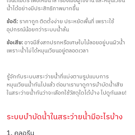
เซนติเมตร เพื่อให้มีน้ำสำรองเมื่อผู้ใช้งาน และหมุนเวียน
น้ำได้อย่างมีประสิทธิภาพมากขึ้น
ข้อดี:
ราคาถูก ติดตั้งง่าย ประหยัดพื้นที่ เพราะใช้
อุปกรณ์น้อยกว่าระบบน้ำล้น
ข้อเสีย:
อาจมีสิ่งสกปรกหรือเศษใบไม้ลอยอยู่บนผิวน้ำ
เพราะน้ำไม่ได้หมุนเวียนอยู่ตลอดเวลา
รู้จักกับระบบสระว่ายน้ำที่แบ่งตามรูปแบบการ
หมุนเวียนน้ำกันไปแล้ว ต่อมาเรามาดูการบำบัดน้ำเสีย
ในสระว่ายน้ำกันว่าจะเลือกใช้วัสดุใดได้บ้าง ไปดูกันเลย!
ระบบบำบัดน้ำในสระว่ายน้ำมีอะไรบ้าง
1. คลอรีน