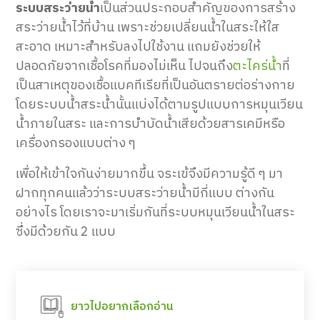
ระบบสระว่ายน้ำ
เป็นส่วนประกอบสำคัญของการสร้าง
สระว่ายน้ำไว้ที่บ้าน เพราะช่วยเปลี่ยนน้ำในสระให้ใส
สะอาด เหมาะสำหรับลงไปใช้งาน แถมยังช่วยให้
ปลอดภัยจากเชื้อโรคที่มองไม่เห็น ไปจนถึง
ตะไคร่น้ำ
ที่
เป็นสาเหตุของเชื้อแบคทีเรียที่เป็นอันตรายต่อร่างกาย
โดยระบบน้ำสระน้ำนั้นแบ่งได้ตามรูปแบบการหมุนเวียน
น้ำภายในสระ และการบำบัดน้ำเสียด้วยสารเคมีหรือ
เครื่องกรองแบบต่าง ๆ
เพื่อให้เข้าใจกันง่ายมากขึ้น จระเข้จึงมีความรู้ดี ๆ มา
ฝากทุกคนแล้วว่าระบบสระว่ายน้ำมีกี่แบบ ต่างกัน
อย่างไร โดยเราจะมาเริ่มกันที่ระบบหมุนเวียนน้ำในสระ
ซึ่งมีด้วยกัน 2
แบบ
ยาวไปอยากเลือกอ่าน