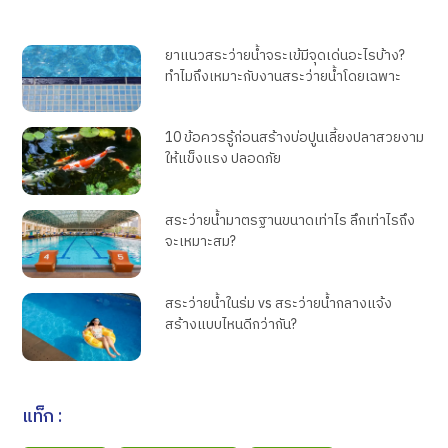
ยาแนวสระว่ายน้ำจระเข้มีจุดเด่นอะไรบ้าง?
ทำไมถึงเหมาะกับงานสระว่ายน้ำโดยเฉพาะ
10 ข้อควรรู้ก่อนสร้างบ่อปูนเลี้ยงปลาสวยงาม
ให้แข็งแรง ปลอดภัย
สระว่ายน้ำมาตรฐานขนาดเท่าไร ลึกเท่าไรถึง
จะเหมาะสม?
สระว่ายน้ำในร่ม vs สระว่ายน้ำกลางแจ้ง
สร้างแบบไหนดีกว่ากัน?
แท็ก :