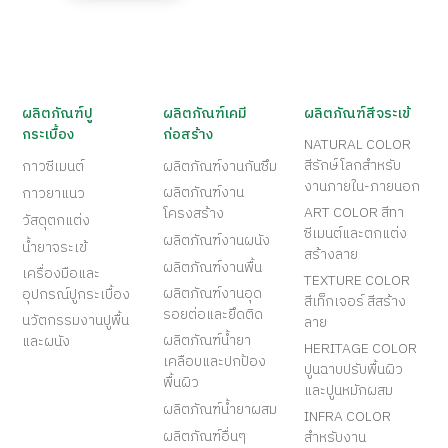
ผลิตภัณฑ์ปู
ผลิตภัณฑ์เคมี
ผลิตภัณฑ์สีจระเข้
กระเบื้อง
ก่อสร้าง
NATURAL COLOR
สีรักษ์โลกสำหรับ
กาวซีเมนต์
ผลิตภัณฑ์งานกันซึม
งานภายใน-ภายนอก
ผลิตภัณฑ์งาน
กาวยาแนว
ART COLOR สีทา
โครงสร้าง
วัสดุตกแต่ง
ซีเมนต์และตกแต่ง
ผลิตภัณฑ์งานผนัง
น้ำยาจระเข้
สร้างลาย
ผลิตภัณฑ์งานพื้น
เครื่องมือและ
TEXTURE COLOR
ผลิตภัณฑ์งานอุด
อุปกรณ์ปูกระเบื้อง
สีเท็กเจอร์ สีสร้าง
รอยต่อและยึดติด
นวัตกรรมงานปูพื้น
ลาย
ผลิตภัณฑ์น้ำยา
และผนัง
HERITAGE COLOR
เคลือบและปกป้อง
ปูนฉาบปรับพื้นผิว
พื้นผิว
และปูนหมักผสม
ผลิตภัณฑ์น้ำยาผสม
INFRA COLOR
ผลิตภัณฑ์อื่นๆ
สำหรับงาน