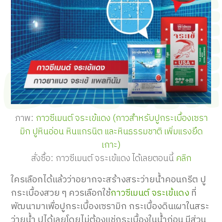
ภาพ:
กาวซีเมนต์ จระเข้แดง (กาวสำหรับปูกระเบื้องเซรา
มิก ปูหินอ่อน หินแกรนิต และหินธรรมชาติ เพิ่มแรงยึด
เกาะ)
สั่งซื้อ: กาวซีเมนต์ จระเข้แดง ได้เลยตอนนี้
คลิก
ใครเลือกได้แล้วว่าอยากจะสร้างสระว่ายน้ำคอนกรีต ปู
กระเบื้องสวย ๆ ควรเลือกใช้
กาวซีเมนต์ จระเข้แดง
ที่
พัฒนามาเพื่อปูกระเบื้องเซรามิก กระเบื้องดินเผาในสระ
ว่ายน้ำ ปูได้เลยโดยไม่ต้องแช่กระเบื้องในน้ำก่อน มีส่วน