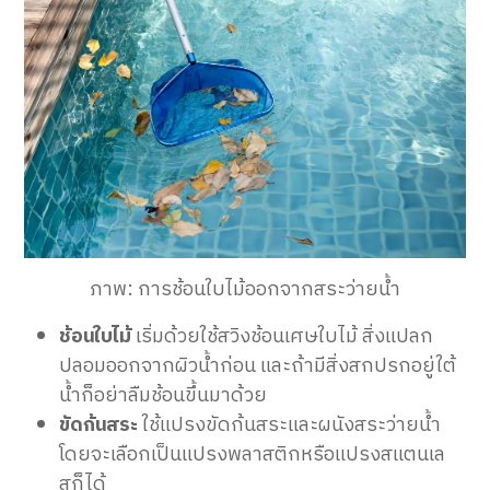
ภาพ: การช้อนใบไม้ออกจากสระว่ายน้ำ
ช้อนใบไม้
เริ่มด้วยใช้สวิงช้อนเศษใบไม้ สิ่งแปลก
ปลอมออกจากผิวน้ำก่อน และถ้ามีสิ่งสกปรกอยู่ใต้
น้ำก็อย่าลืมช้อนขึ้นมาด้วย
ขัดก้นสระ
ใช้แปรงขัดก้นสระและผนังสระว่ายน้ำ
โดยจะเลือกเป็นแปรงพลาสติกหรือแปรงสแตนเล
สก็ได้