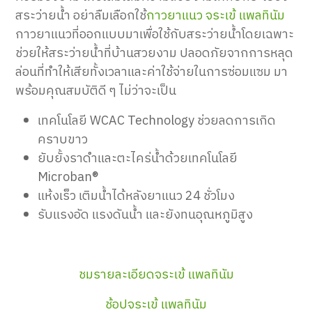
สระว่ายน้ำ อย่าลืมเลือกใช้
กาวยาแนว จระเข้ แพลทินัม
กาวยาแนวที่ออกแบบมาเพื่อใช้กับสระว่ายน้ำโดยเฉพาะ
ช่วยให้สระว่ายน้ำที่บ้านสวยงาม ปลอดภัยจากการหลุด
ล่อนที่ทำให้เสียทั้งเวลาและค่าใช้จ่ายในการซ่อมแซม มา
พร้อมคุณสมบัติดี ๆ ไม่ว่าจะเป็น
เทคโนโลยี WCAC Technology ช่วยลดการเกิด
คราบขาว
ยับยั้งราดำและตะไคร่น้ำด้วยเทคโนโลยี
Microban®
แห้งเร็ว เติมน้ำได้หลังยาแนว 24 ชั่วโมง
รับแรงอัด แรงดันน้ำ และยังทนอุณหภูมิสูง
ชมรายละเอียดจระเข้ แพลทินัม
ช้อปจระเข้ แพลทินัม