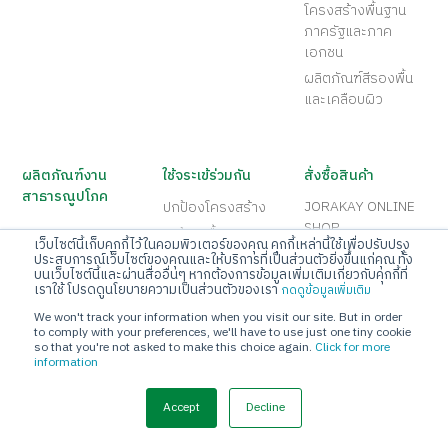
โครงสร้างพื้นฐาน
ภาครัฐและภาค
เอกชน
ผลิตภัณฑ์สีรองพื้น
และเคลือบผิว
ผลิตภัณฑ์งาน
ใช้จระเข้ร่วมกัน
สั่งซื้อสินค้า
สาธารณูปโภค
JORAKAY ONLINE
ปกป้องโครงสร้าง
SHOP
ปกป้องพื้นและถนน
เว็บไซต์นี้เก็บคุกกี้ไว้ในคอมพิวเตอร์ของคุณ คุกกี้เหล่านี้ใช้เพื่อปรับปรุง
SEE JORAKAY
ประสบการณ์เว็บไซต์ของคุณและให้บริการที่เป็นส่วนตัวยิ่งขึ้นแก่คุณ ทั้ง
ปกป้องผนัง
WEBSITE
บนเว็บไซต์นี้และผ่านสื่ออื่นๆ หากต้องการข้อมูลเพิ่มเติมเกี่ยวกับคุกกี้ที่
ปกป้องดาดฟ้าและ
เราใช้ โปรดดูนโยบายความเป็นส่วนตัวของเรา
กดดูข้อมูลเพิ่มเติม
คำนวณการใช้งาน
หลังคา
We won't track your information when you visit our site. But in order
ค้นหาร้านค้า
to comply with your preferences, we'll have to use just one tiny cookie
so that you're not asked to make this choice again.
Click for more
information
เอกสาร
มาตรฐานและ
เกี่ยวกับเรา
Accept
Decline
เทคโนโลยี
ดาวน์โหลด
ประวัติความเป็นมา