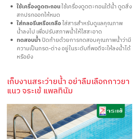
ใช้เครื่องดูดตะกอน
ใช้เครื่องดูดตะกอนใต้น้ำ ดูดสิ่ง
สกปรกออกให้หมด
ใส่คลอรีนหรือเกลือ
ใส่สารสำหรับดูแลคุณภาพ
น้ำลงไป เพื่อปรับสภาพน้ำให้ใสสะอาด
ทดสอบน้ำ
ปิดท้ายด้วยการทดสอบคุณภาพน้ำว่ามี
ความเป็นกรด-ด่าง อยู่ในระดับที่พอดีจะให้ลงน้ำได้
หรือยัง
เก็บงานสระว่ายน้ำ อย่าลืมเลือกกาวยา
แนว จระเข้ แพลทินัม