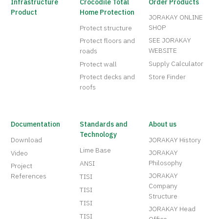
Infrastructure
Crocodile Total
Order Products
Product
Home Protection
JORAKAY ONLINE
SHOP
Protect structure
SEE JORAKAY
Protect floors and
WEBSITE
roads
Supply Calculator
Protect wall
Protect decks and
Store Finder
roofs
Documentation
Standards and
About us
Technology
Download
JORAKAY History
Lime Base
JORAKAY
Video
Philosophy
ANSI
Project
JORAKAY
References
TISI
Company
TISI
Structure
TISI
JORAKAY Head
TISI