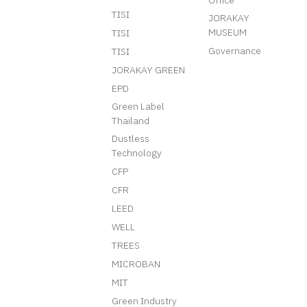
Office
TISI
JORAKAY
MUSEUM
TISI
Governance
TISI
JORAKAY GREEN
EPD
Green Label
Thailand
Dustless
Technology
CFP
CFR
LEED
WELL
TREES
MICROBAN
MIT
Green Industry