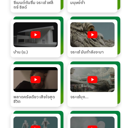
ซีเมนต์กันซึม จระเข้ เฟล็
มนุษย์ถ้ำ
กซ์ ชิลด์
บ้าน (น.)
จระเข้ มันกำลังจะมา
พลาดครั้งเดียว เสียใจสุด
จระเข้บุก...
ชีวิต