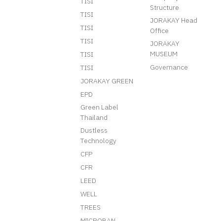
TISI
Structure
TISI
JORAKAY Head
TISI
Office
TISI
JORAKAY
MUSEUM
TISI
Governance
TISI
JORAKAY GREEN
EPD
Green Label
Thailand
Dustless
Technology
CFP
CFR
LEED
WELL
TREES
MICROBAN